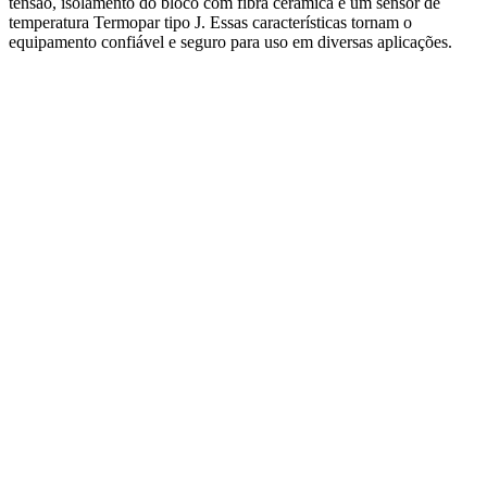
tensão, isolamento do bloco com fibra cerâmica e um sensor de
temperatura Termopar tipo J. Essas características tornam o
equipamento confiável e seguro para uso em diversas aplicações.