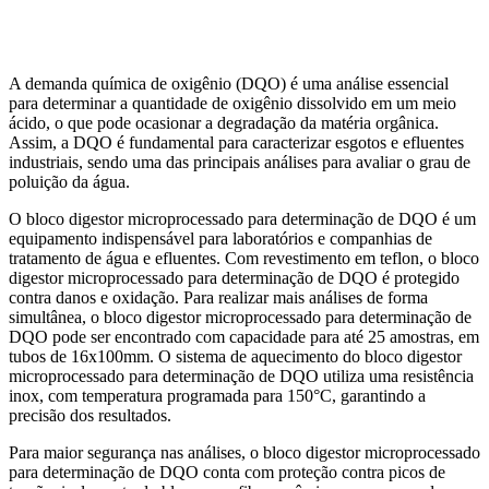
Aquicultura
Agricultura
Saneamento
Educação
Laboratório
A demanda química de oxigênio (DQO) é uma análise essencial
para determinar a quantidade de oxigênio dissolvido em um meio
ácido, o que pode ocasionar a degradação da matéria orgânica.
Assim, a DQO é fundamental para caracterizar esgotos e efluentes
industriais, sendo uma das principais análises para avaliar o grau de
poluição da água.
O bloco digestor microprocessado para determinação de DQO é um
equipamento indispensável para laboratórios e companhias de
tratamento de água e efluentes. Com revestimento em teflon, o bloco
digestor microprocessado para determinação de DQO é protegido
contra danos e oxidação. Para realizar mais análises de forma
simultânea, o bloco digestor microprocessado para determinação de
DQO pode ser encontrado com capacidade para até 25 amostras, em
tubos de 16x100mm. O sistema de aquecimento do bloco digestor
microprocessado para determinação de DQO utiliza uma resistência
inox, com temperatura programada para 150°C, garantindo a
precisão dos resultados.
Para maior segurança nas análises, o bloco digestor microprocessado
para determinação de DQO conta com proteção contra picos de