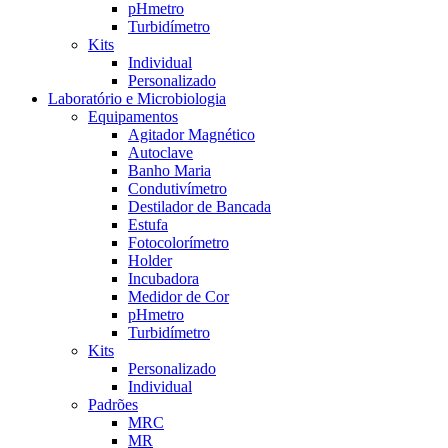
pHmetro
Turbidímetro
Kits
Individual
Personalizado
Laboratório e Microbiologia
Equipamentos
Agitador Magnético
Autoclave
Banho Maria
Condutivímetro
Destilador de Bancada
Estufa
Fotocolorímetro
Holder
Incubadora
Medidor de Cor
pHmetro
Turbidímetro
Kits
Personalizado
Individual
Padrões
MRC
MR