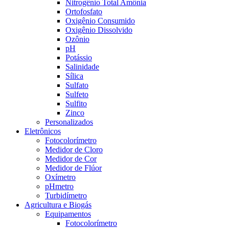
Nitrogênio Total Amônia
Ortofosfato
Oxigênio Consumido
Oxigênio Dissolvido
Ozônio
pH
Potássio
Salinidade
Sílica
Sulfato
Sulfeto
Sulfito
Zinco
Personalizados
Eletrônicos
Fotocolorímetro
Medidor de Cloro
Medidor de Cor
Medidor de Flúor
Oxímetro
pHmetro
Turbidímetro
Agricultura e Biogás
Equipamentos
Fotocolorímetro