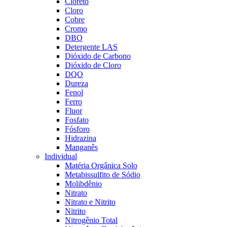
Cloreto
Cloro
Cobre
Cromo
DBO
Detergente LAS
Dióxido de Carbono
Dióxido de Cloro
DQO
Dureza
Fenol
Ferro
Fluor
Fosfato
Fósforo
Hidrazina
Manganês
Individual
Matéria Orgânica Solo
Metabissulfito de Sódio
Molibdênio
Nitrato
Nitrato e Nitrito
Nitrito
Nitrogênio Total