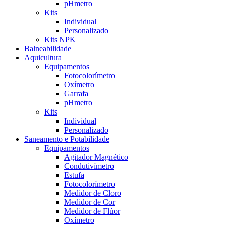
pHmetro
Kits
Individual
Personalizado
Kits NPK
Balneabilidade
Aquicultura
Equipamentos
Fotocolorímetro
Oxímetro
Garrafa
pHmetro
Kits
Individual
Personalizado
Saneamento e Potabilidade
Equipamentos
Agitador Magnético
Condutivímetro
Estufa
Fotocolorímetro
Medidor de Cloro
Medidor de Cor
Medidor de Flúor
Oxímetro