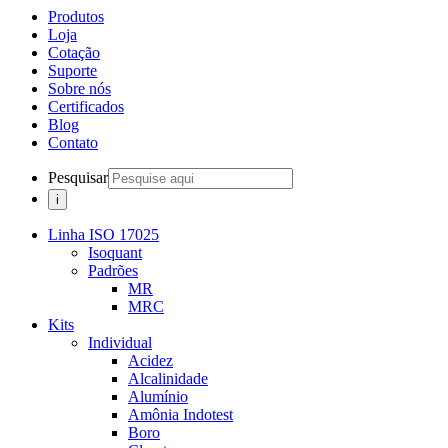
Produtos
Loja
Cotação
Suporte
Sobre nós
Certificados
Blog
Contato
Pesquisar
Linha ISO 17025
Isoquant
Padrões
MR
MRC
Kits
Individual
Acidez
Alcalinidade
Alumínio
Amônia Indotest
Boro