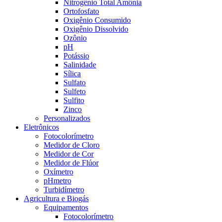
Nitrogênio Total Amônia
Ortofosfato
Oxigênio Consumido
Oxigênio Dissolvido
Ozônio
pH
Potássio
Salinidade
Sílica
Sulfato
Sulfeto
Sulfito
Zinco
Personalizados
Eletrônicos
Fotocolorímetro
Medidor de Cloro
Medidor de Cor
Medidor de Flúor
Oxímetro
pHmetro
Turbidímetro
Agricultura e Biogás
Equipamentos
Fotocolorímetro