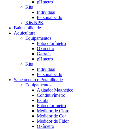
pHmetro
Kits
Individual
Personalizado
Kits NPK
Balneabilidade
Aquicultura
Equipamentos
Fotocolorímetro
Oxímetro
Garrafa
pHmetro
Kits
Individual
Personalizado
Saneamento e Potabilidade
Equipamentos
Agitador Magnético
Condutivímetro
Estufa
Fotocolorímetro
Medidor de Cloro
Medidor de Cor
Medidor de Flúor
Oxímetro