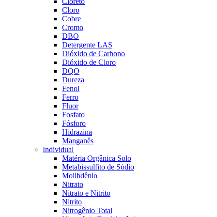
Cloreto
Cloro
Cobre
Cromo
DBO
Detergente LAS
Dióxido de Carbono
Dióxido de Cloro
DQO
Dureza
Fenol
Ferro
Fluor
Fosfato
Fósforo
Hidrazina
Manganês
Individual
Matéria Orgânica Solo
Metabissulfito de Sódio
Molibdênio
Nitrato
Nitrato e Nitrito
Nitrito
Nitrogênio Total