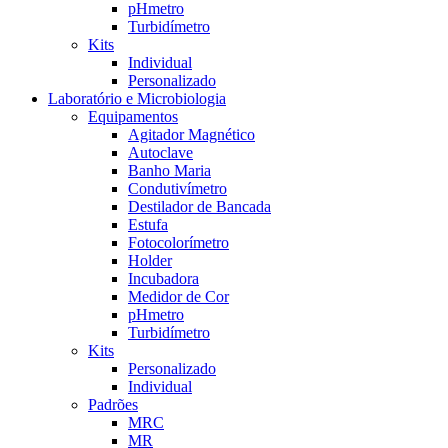
pHmetro
Turbidímetro
Kits
Individual
Personalizado
Laboratório e Microbiologia
Equipamentos
Agitador Magnético
Autoclave
Banho Maria
Condutivímetro
Destilador de Bancada
Estufa
Fotocolorímetro
Holder
Incubadora
Medidor de Cor
pHmetro
Turbidímetro
Kits
Personalizado
Individual
Padrões
MRC
MR