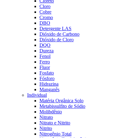
Cloreto
Cloro
Cobre
Cromo
DBO
Detergente LAS
Dióxido de Carbono
Dióxido de Cloro
DQO
Dureza
Fenol
Ferro
Fluor
Fosfato
Fósforo
Hidrazina
Manganês
Individual
Matéria Orgânica Solo
Metabissulfito de Sódio
Molibdênio
Nitrato
Nitrato e Nitrito
Nitrito
Nitrogênio Total