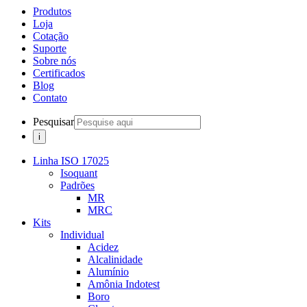
Produtos
Loja
Cotação
Suporte
Sobre nós
Certificados
Blog
Contato
Pesquisar
Linha ISO 17025
Isoquant
Padrões
MR
MRC
Kits
Individual
Acidez
Alcalinidade
Alumínio
Amônia Indotest
Boro