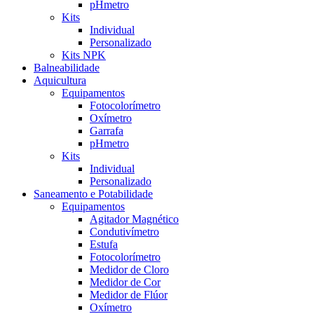
pHmetro
Kits
Individual
Personalizado
Kits NPK
Balneabilidade
Aquicultura
Equipamentos
Fotocolorímetro
Oxímetro
Garrafa
pHmetro
Kits
Individual
Personalizado
Saneamento e Potabilidade
Equipamentos
Agitador Magnético
Condutivímetro
Estufa
Fotocolorímetro
Medidor de Cloro
Medidor de Cor
Medidor de Flúor
Oxímetro