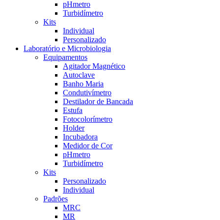
pHmetro
Turbidímetro
Kits
Individual
Personalizado
Laboratório e Microbiologia
Equipamentos
Agitador Magnético
Autoclave
Banho Maria
Condutivímetro
Destilador de Bancada
Estufa
Fotocolorímetro
Holder
Incubadora
Medidor de Cor
pHmetro
Turbidímetro
Kits
Personalizado
Individual
Padrões
MRC
MR