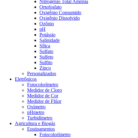
Nitrogênio Total Amônia
Ortofosfato
Oxigênio Consumido
Oxigênio Dissolvido
Ozônio
pH
Potássio
Salinidade
Sílica
Sulfato
Sulfeto
Sulfito
Zinco
Personalizados
Eletrônicos
Fotocolorímetro
Medidor de Cloro
Medidor de Cor
Medidor de Flúor
Oxímetro
pHmetro
Turbidímetro
Agricultura e Biogás
Equipamentos
Fotocolorímetro