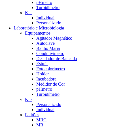
pHmetro
Turbidímetro
Kits
Individual
Personalizado
Laboratório e Microbiologia
Equipamentos
Agitador Magnético
Autoclave
Banho Maria
Condutivímetro
Destilador de Bancada
Estufa
Fotocolorímetro
Holder
Incubadora
Medidor de Cor
pHmetro
Turbidímetro
Kits
Personalizado
Individual
Padrões
MRC
MR