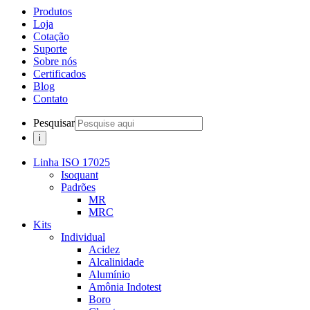
Produtos
Loja
Cotação
Suporte
Sobre nós
Certificados
Blog
Contato
Pesquisar
Linha ISO 17025
Isoquant
Padrões
MR
MRC
Kits
Individual
Acidez
Alcalinidade
Alumínio
Amônia Indotest
Boro