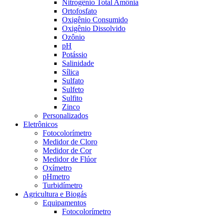
Nitrogênio Total Amônia
Ortofosfato
Oxigênio Consumido
Oxigênio Dissolvido
Ozônio
pH
Potássio
Salinidade
Sílica
Sulfato
Sulfeto
Sulfito
Zinco
Personalizados
Eletrônicos
Fotocolorímetro
Medidor de Cloro
Medidor de Cor
Medidor de Flúor
Oxímetro
pHmetro
Turbidímetro
Agricultura e Biogás
Equipamentos
Fotocolorímetro