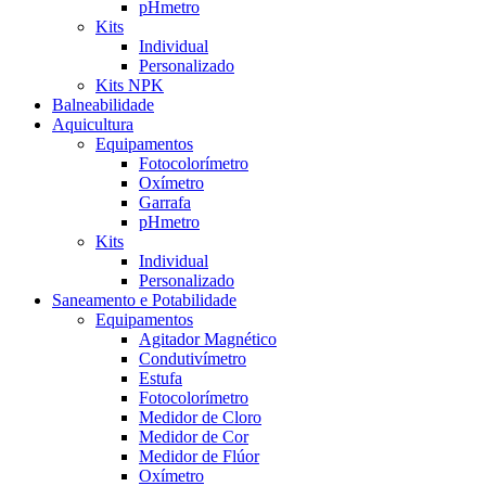
pHmetro
Kits
Individual
Personalizado
Kits NPK
Balneabilidade
Aquicultura
Equipamentos
Fotocolorímetro
Oxímetro
Garrafa
pHmetro
Kits
Individual
Personalizado
Saneamento e Potabilidade
Equipamentos
Agitador Magnético
Condutivímetro
Estufa
Fotocolorímetro
Medidor de Cloro
Medidor de Cor
Medidor de Flúor
Oxímetro