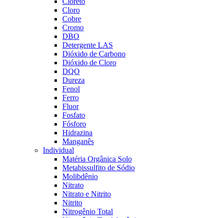
Cloreto
Cloro
Cobre
Cromo
DBO
Detergente LAS
Dióxido de Carbono
Dióxido de Cloro
DQO
Dureza
Fenol
Ferro
Fluor
Fosfato
Fósforo
Hidrazina
Manganês
Individual
Matéria Orgânica Solo
Metabissulfito de Sódio
Molibdênio
Nitrato
Nitrato e Nitrito
Nitrito
Nitrogênio Total