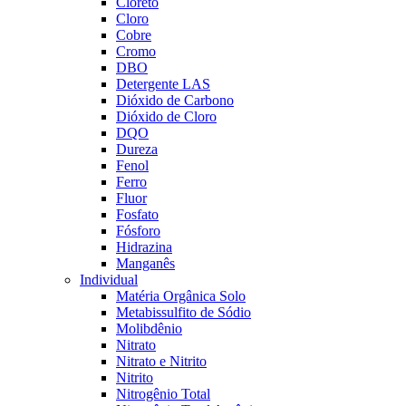
Cloreto
Cloro
Cobre
Cromo
DBO
Detergente LAS
Dióxido de Carbono
Dióxido de Cloro
DQO
Dureza
Fenol
Ferro
Fluor
Fosfato
Fósforo
Hidrazina
Manganês
Individual
Matéria Orgânica Solo
Metabissulfito de Sódio
Molibdênio
Nitrato
Nitrato e Nitrito
Nitrito
Nitrogênio Total