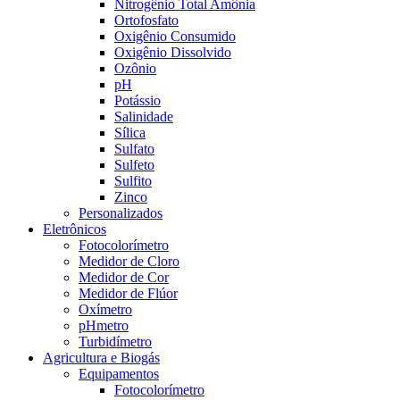
Nitrogênio Total Amônia
Ortofosfato
Oxigênio Consumido
Oxigênio Dissolvido
Ozônio
pH
Potássio
Salinidade
Sílica
Sulfato
Sulfeto
Sulfito
Zinco
Personalizados
Eletrônicos
Fotocolorímetro
Medidor de Cloro
Medidor de Cor
Medidor de Flúor
Oxímetro
pHmetro
Turbidímetro
Agricultura e Biogás
Equipamentos
Fotocolorímetro