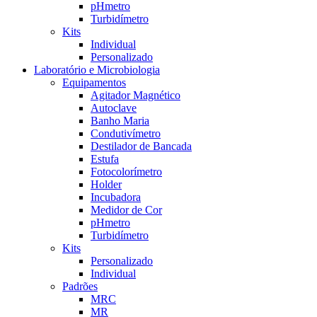
pHmetro
Turbidímetro
Kits
Individual
Personalizado
Laboratório e Microbiologia
Equipamentos
Agitador Magnético
Autoclave
Banho Maria
Condutivímetro
Destilador de Bancada
Estufa
Fotocolorímetro
Holder
Incubadora
Medidor de Cor
pHmetro
Turbidímetro
Kits
Personalizado
Individual
Padrões
MRC
MR