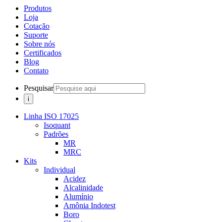
Produtos
Loja
Cotação
Suporte
Sobre nós
Certificados
Blog
Contato
Pesquisar
Linha ISO 17025
Isoquant
Padrões
MR
MRC
Kits
Individual
Acidez
Alcalinidade
Alumínio
Amônia Indotest
Boro