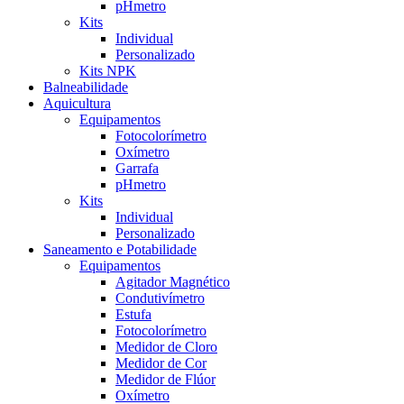
pHmetro
Kits
Individual
Personalizado
Kits NPK
Balneabilidade
Aquicultura
Equipamentos
Fotocolorímetro
Oxímetro
Garrafa
pHmetro
Kits
Individual
Personalizado
Saneamento e Potabilidade
Equipamentos
Agitador Magnético
Condutivímetro
Estufa
Fotocolorímetro
Medidor de Cloro
Medidor de Cor
Medidor de Flúor
Oxímetro