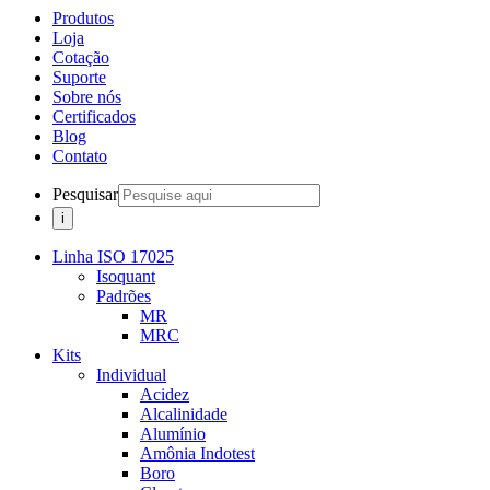
Produtos
Loja
Cotação
Suporte
Sobre nós
Certificados
Blog
Contato
Pesquisar
Linha ISO 17025
Isoquant
Padrões
MR
MRC
Kits
Individual
Acidez
Alcalinidade
Alumínio
Amônia Indotest
Boro