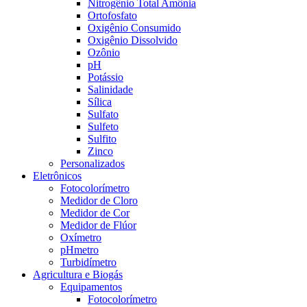
Nitrogênio Total Amônia
Ortofosfato
Oxigênio Consumido
Oxigênio Dissolvido
Ozônio
pH
Potássio
Salinidade
Sílica
Sulfato
Sulfeto
Sulfito
Zinco
Personalizados
Eletrônicos
Fotocolorímetro
Medidor de Cloro
Medidor de Cor
Medidor de Flúor
Oxímetro
pHmetro
Turbidímetro
Agricultura e Biogás
Equipamentos
Fotocolorímetro