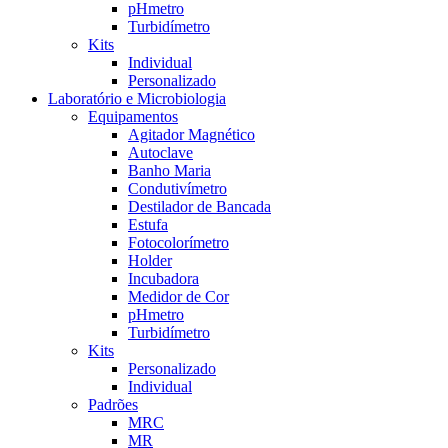
pHmetro
Turbidímetro
Kits
Individual
Personalizado
Laboratório e Microbiologia
Equipamentos
Agitador Magnético
Autoclave
Banho Maria
Condutivímetro
Destilador de Bancada
Estufa
Fotocolorímetro
Holder
Incubadora
Medidor de Cor
pHmetro
Turbidímetro
Kits
Personalizado
Individual
Padrões
MRC
MR