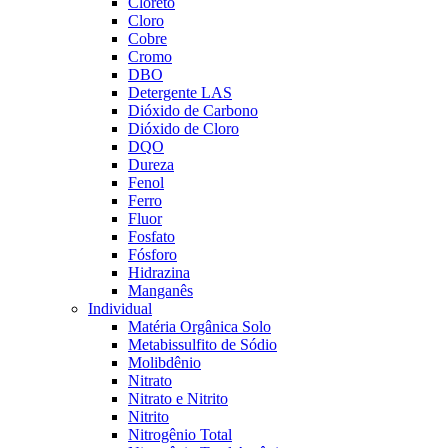
Cloreto
Cloro
Cobre
Cromo
DBO
Detergente LAS
Dióxido de Carbono
Dióxido de Cloro
DQO
Dureza
Fenol
Ferro
Fluor
Fosfato
Fósforo
Hidrazina
Manganês
Individual
Matéria Orgânica Solo
Metabissulfito de Sódio
Molibdênio
Nitrato
Nitrato e Nitrito
Nitrito
Nitrogênio Total