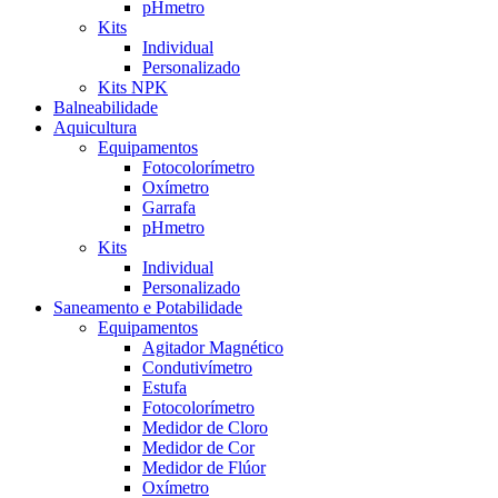
pHmetro
Kits
Individual
Personalizado
Kits NPK
Balneabilidade
Aquicultura
Equipamentos
Fotocolorímetro
Oxímetro
Garrafa
pHmetro
Kits
Individual
Personalizado
Saneamento e Potabilidade
Equipamentos
Agitador Magnético
Condutivímetro
Estufa
Fotocolorímetro
Medidor de Cloro
Medidor de Cor
Medidor de Flúor
Oxímetro