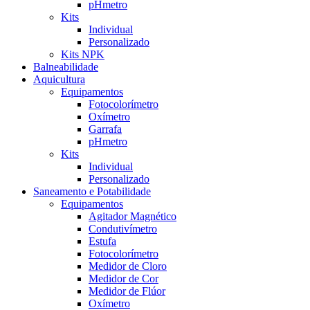
pHmetro
Kits
Individual
Personalizado
Kits NPK
Balneabilidade
Aquicultura
Equipamentos
Fotocolorímetro
Oxímetro
Garrafa
pHmetro
Kits
Individual
Personalizado
Saneamento e Potabilidade
Equipamentos
Agitador Magnético
Condutivímetro
Estufa
Fotocolorímetro
Medidor de Cloro
Medidor de Cor
Medidor de Flúor
Oxímetro