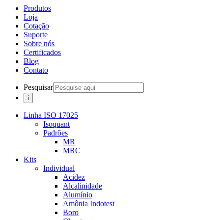
Produtos
Loja
Cotação
Suporte
Sobre nós
Certificados
Blog
Contato
Pesquisar
Linha ISO 17025
Isoquant
Padrões
MR
MRC
Kits
Individual
Acidez
Alcalinidade
Alumínio
Amônia Indotest
Boro