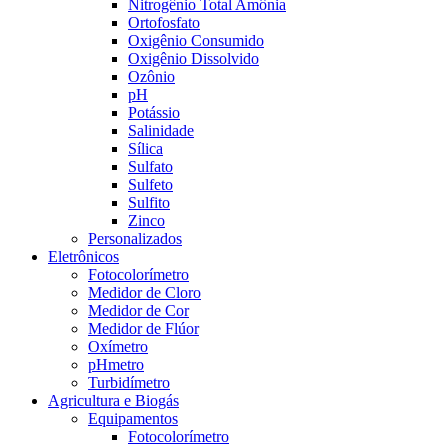
Nitrogênio Total Amônia
Ortofosfato
Oxigênio Consumido
Oxigênio Dissolvido
Ozônio
pH
Potássio
Salinidade
Sílica
Sulfato
Sulfeto
Sulfito
Zinco
Personalizados
Eletrônicos
Fotocolorímetro
Medidor de Cloro
Medidor de Cor
Medidor de Flúor
Oxímetro
pHmetro
Turbidímetro
Agricultura e Biogás
Equipamentos
Fotocolorímetro