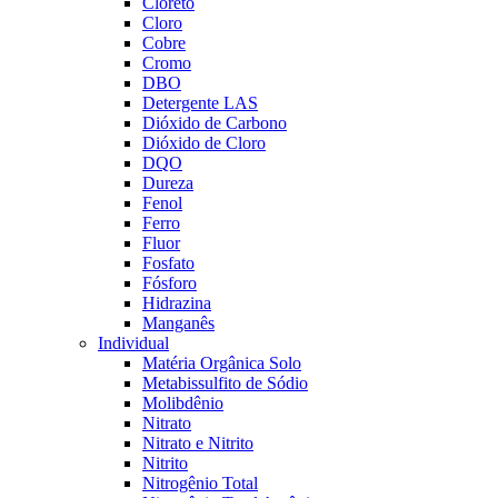
Cloreto
Cloro
Cobre
Cromo
DBO
Detergente LAS
Dióxido de Carbono
Dióxido de Cloro
DQO
Dureza
Fenol
Ferro
Fluor
Fosfato
Fósforo
Hidrazina
Manganês
Individual
Matéria Orgânica Solo
Metabissulfito de Sódio
Molibdênio
Nitrato
Nitrato e Nitrito
Nitrito
Nitrogênio Total