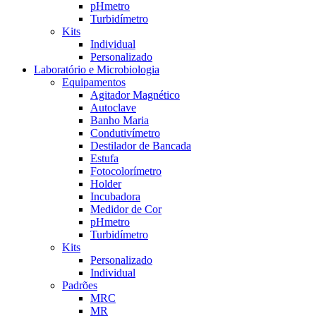
pHmetro
Turbidímetro
Kits
Individual
Personalizado
Laboratório e Microbiologia
Equipamentos
Agitador Magnético
Autoclave
Banho Maria
Condutivímetro
Destilador de Bancada
Estufa
Fotocolorímetro
Holder
Incubadora
Medidor de Cor
pHmetro
Turbidímetro
Kits
Personalizado
Individual
Padrões
MRC
MR