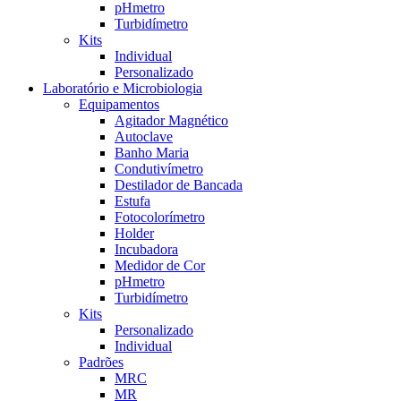
pHmetro
Turbidímetro
Kits
Individual
Personalizado
Laboratório e Microbiologia
Equipamentos
Agitador Magnético
Autoclave
Banho Maria
Condutivímetro
Destilador de Bancada
Estufa
Fotocolorímetro
Holder
Incubadora
Medidor de Cor
pHmetro
Turbidímetro
Kits
Personalizado
Individual
Padrões
MRC
MR