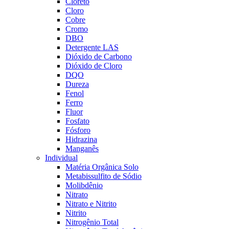
Cloreto
Cloro
Cobre
Cromo
DBO
Detergente LAS
Dióxido de Carbono
Dióxido de Cloro
DQO
Dureza
Fenol
Ferro
Fluor
Fosfato
Fósforo
Hidrazina
Manganês
Individual
Matéria Orgânica Solo
Metabissulfito de Sódio
Molibdênio
Nitrato
Nitrato e Nitrito
Nitrito
Nitrogênio Total