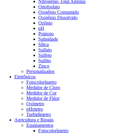
Nitrogênio Total Amônia
Ortofosfato
Oxigênio Consumido
Oxigênio Dissolvido
Ozônio
pH
Potássio
Salinidade
Sílica
Sulfato
Sulfeto
Sulfito
Zinco
Personalizados
Eletrônicos
Fotocolorímetro
Medidor de Cloro
Medidor de Cor
Medidor de Flúor
Oxímetro
pHmetro
Turbidímetro
Agricultura e Biogás
Equipamentos
Fotocolorímetro