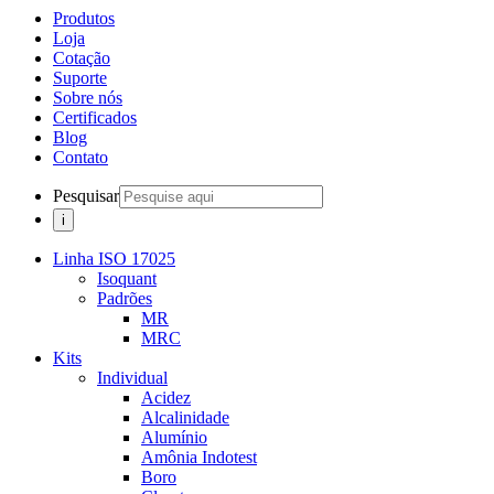
Produtos
Loja
Cotação
Suporte
Sobre nós
Certificados
Blog
Contato
Pesquisar
Linha ISO 17025
Isoquant
Padrões
MR
MRC
Kits
Individual
Acidez
Alcalinidade
Alumínio
Amônia Indotest
Boro