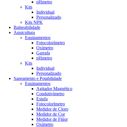
pHmetro
Kits
Individual
Personalizado
Kits NPK
Balneabilidade
Aquicultura
Equipamentos
Fotocolorímetro
Oxímetro
Garrafa
pHmetro
Kits
Individual
Personalizado
Saneamento e Potabilidade
Equipamentos
Agitador Magnético
Condutivímetro
Estufa
Fotocolorímetro
Medidor de Cloro
Medidor de Cor
Medidor de Flúor
Oxímetro