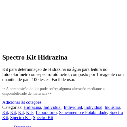
Spectro Kit Hidrazina
Kit para determinação de Hidrazina na água para leitura no
fotocolorímetro ou espectrofotômetro, composto por 1 reagente com
quantidade para 100 testes. Fácil de usar.
•• A composição do kit pode sofrer alguma alteração mediante a
disponibilidade de materiais ••
Adicionar às cotações
Categorias:
Hidrazina
,
Individual
,
Individual
,
Individual
,
Indústria
,
Kit
,
Kit
,
Kit
,
Kits
,
Laboratório
,
Saneamento e Potabilidade
,
Spectro
Kit
,
Spectro Kit
,
Spectro Kit