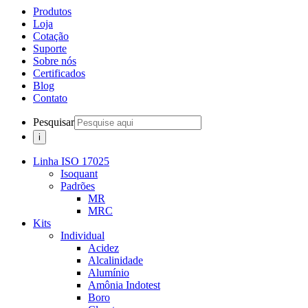
Produtos
Loja
Cotação
Suporte
Sobre nós
Certificados
Blog
Contato
Pesquisar
Linha ISO 17025
Isoquant
Padrões
MR
MRC
Kits
Individual
Acidez
Alcalinidade
Alumínio
Amônia Indotest
Boro