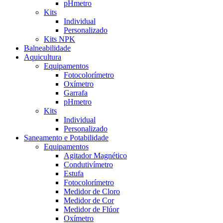
pHmetro
Kits
Individual
Personalizado
Kits NPK
Balneabilidade
Aquicultura
Equipamentos
Fotocolorímetro
Oxímetro
Garrafa
pHmetro
Kits
Individual
Personalizado
Saneamento e Potabilidade
Equipamentos
Agitador Magnético
Condutivímetro
Estufa
Fotocolorímetro
Medidor de Cloro
Medidor de Cor
Medidor de Flúor
Oxímetro