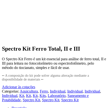
Spectro Kit Ferro Total, II e III
O Spectro Kit Ferro é um kit essencial para análise de ferro total, II e
III para leitura no fotocolorímetro ou espectrofotômetro, pelo
método do tiocianato, simples e fácil de usar.
•• A composição do kit pode sofrer alguma alteração mediante a
disponibilidade de materiais ••
Adicionar às cotações
Categorias:
Aquicultura
,
Ferro
,
Individual
,
Individual
,
Individual
,
Individual
,
Kit
,
Kit
,
Kit
,
Kits
,
Laboratório
,
Saneamento e
Potabilidade
,
Spectro Kit
,
Spectro Kit
,
Spectro Kit