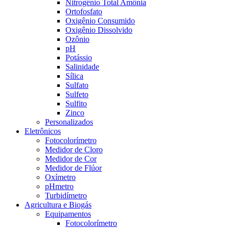
Nitrogênio Total Amônia
Ortofosfato
Oxigênio Consumido
Oxigênio Dissolvido
Ozônio
pH
Potássio
Salinidade
Sílica
Sulfato
Sulfeto
Sulfito
Zinco
Personalizados
Eletrônicos
Fotocolorímetro
Medidor de Cloro
Medidor de Cor
Medidor de Flúor
Oxímetro
pHmetro
Turbidímetro
Agricultura e Biogás
Equipamentos
Fotocolorímetro