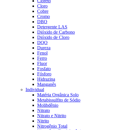
Cloreto
Cloro
Cobre
Cromo
DBO
Detergente LAS
Dióxido de Carbono
Dióxido de Cloro
DQO
Dureza
Fenol
Ferro
Fluor
Fosfato
Fósforo
Hidrazina
Manganês
Individual
Matéria Orgânica Solo
Metabissulfito de Sódio
Molibdênio
Nitrato
Nitrato e Nitrito
Nitrito
Nitrogênio Total