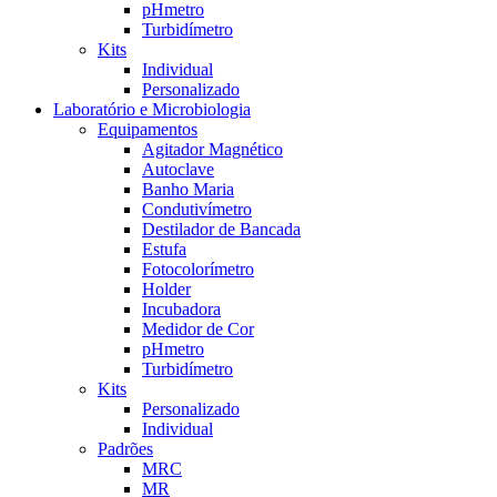
pHmetro
Turbidímetro
Kits
Individual
Personalizado
Laboratório e Microbiologia
Equipamentos
Agitador Magnético
Autoclave
Banho Maria
Condutivímetro
Destilador de Bancada
Estufa
Fotocolorímetro
Holder
Incubadora
Medidor de Cor
pHmetro
Turbidímetro
Kits
Personalizado
Individual
Padrões
MRC
MR