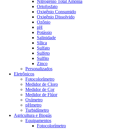
Nitrogênio Total Amônia
Ortofosfato
Oxigênio Consumido
Oxigênio Dissolvido
Ozônio
pH
Potássio
Salinidade
Sílica
Sulfato
Sulfeto
Sulfito
Zinco
Personalizados
Eletrônicos
Fotocolorímetro
Medidor de Cloro
Medidor de Cor
Medidor de Flúor
Oxímetro
pHmetro
Turbidímetro
Agricultura e Biogás
Equipamentos
Fotocolorímetro