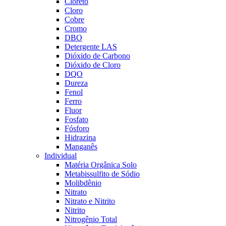
Cloreto
Cloro
Cobre
Cromo
DBO
Detergente LAS
Dióxido de Carbono
Dióxido de Cloro
DQO
Dureza
Fenol
Ferro
Fluor
Fosfato
Fósforo
Hidrazina
Manganês
Individual
Matéria Orgânica Solo
Metabissulfito de Sódio
Molibdênio
Nitrato
Nitrato e Nitrito
Nitrito
Nitrogênio Total