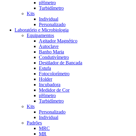
pHmetro
Turbidímetro
Kits
Individual
Personalizado
Laboratório e Microbiologia
Equipamentos
Agitador Magnético
Autoclave
Banho Maria
Condutivímetro
Destilador de Bancada
Estufa
Fotocolorímetro
Holder
Incubadora
Medidor de Cor
pHmetro
Turbidímetro
Kits
Personalizado
Individual
Padrões
MRC
MR