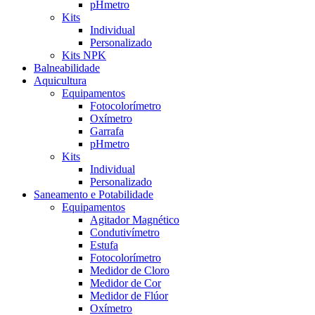
pHmetro
Kits
Individual
Personalizado
Kits NPK
Balneabilidade
Aquicultura
Equipamentos
Fotocolorímetro
Oxímetro
Garrafa
pHmetro
Kits
Individual
Personalizado
Saneamento e Potabilidade
Equipamentos
Agitador Magnético
Condutivímetro
Estufa
Fotocolorímetro
Medidor de Cloro
Medidor de Cor
Medidor de Flúor
Oxímetro