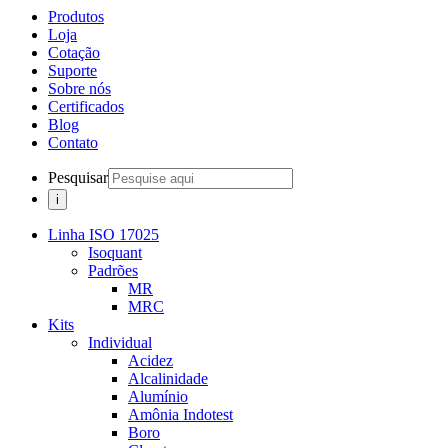
Produtos
Loja
Cotação
Suporte
Sobre nós
Certificados
Blog
Contato
Pesquisar
Linha ISO 17025
Isoquant
Padrões
MR
MRC
Kits
Individual
Acidez
Alcalinidade
Alumínio
Amônia Indotest
Boro