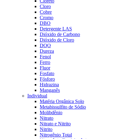
Cloreto
Cloro
Cobre
Cromo
DBO
Detergente LAS
Dióxido de Carbono
Dióxido de Cloro
DQO
Dureza
Fenol
Ferro
Fluor
Fosfato
Fósforo
Hidrazina
Manganês
Individual
Matéria Orgânica Solo
Metabissulfito de Sódio
Molibdênio
Nitrato
Nitrato e Nitrito
Nitrito
Nitrogênio Total