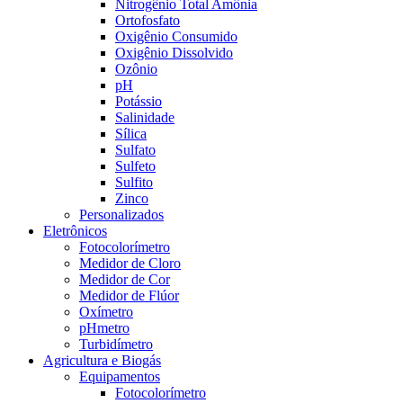
Nitrogênio Total Amônia
Ortofosfato
Oxigênio Consumido
Oxigênio Dissolvido
Ozônio
pH
Potássio
Salinidade
Sílica
Sulfato
Sulfeto
Sulfito
Zinco
Personalizados
Eletrônicos
Fotocolorímetro
Medidor de Cloro
Medidor de Cor
Medidor de Flúor
Oxímetro
pHmetro
Turbidímetro
Agricultura e Biogás
Equipamentos
Fotocolorímetro