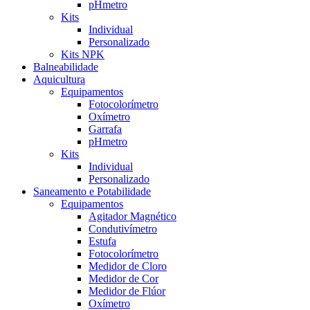
pHmetro
Kits
Individual
Personalizado
Kits NPK
Balneabilidade
Aquicultura
Equipamentos
Fotocolorímetro
Oxímetro
Garrafa
pHmetro
Kits
Individual
Personalizado
Saneamento e Potabilidade
Equipamentos
Agitador Magnético
Condutivímetro
Estufa
Fotocolorímetro
Medidor de Cloro
Medidor de Cor
Medidor de Flúor
Oxímetro