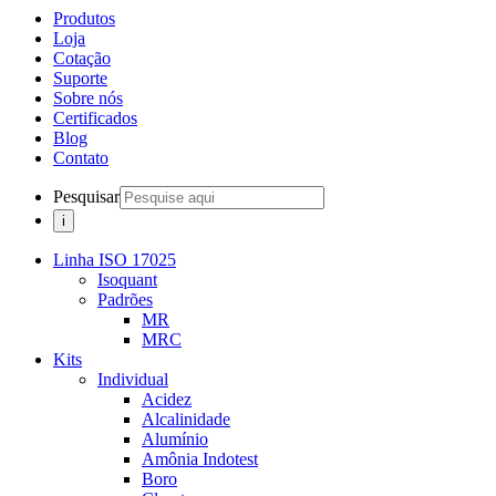
Produtos
Loja
Cotação
Suporte
Sobre nós
Certificados
Blog
Contato
Pesquisar
Linha ISO 17025
Isoquant
Padrões
MR
MRC
Kits
Individual
Acidez
Alcalinidade
Alumínio
Amônia Indotest
Boro