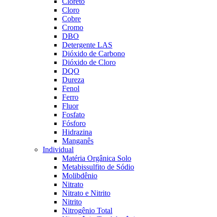
Cloreto
Cloro
Cobre
Cromo
DBO
Detergente LAS
Dióxido de Carbono
Dióxido de Cloro
DQO
Dureza
Fenol
Ferro
Fluor
Fosfato
Fósforo
Hidrazina
Manganês
Individual
Matéria Orgânica Solo
Metabissulfito de Sódio
Molibdênio
Nitrato
Nitrato e Nitrito
Nitrito
Nitrogênio Total