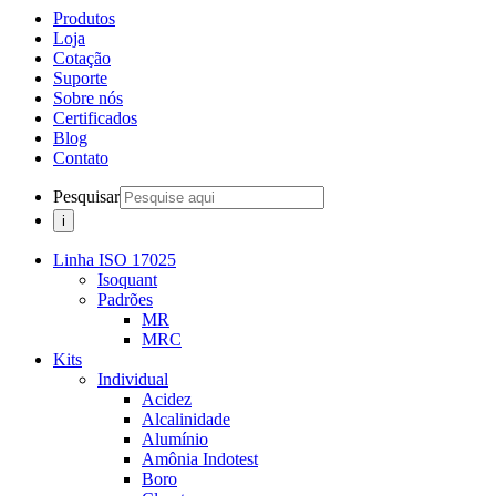
Produtos
Loja
Cotação
Suporte
Sobre nós
Certificados
Blog
Contato
Pesquisar
Linha ISO 17025
Isoquant
Padrões
MR
MRC
Kits
Individual
Acidez
Alcalinidade
Alumínio
Amônia Indotest
Boro