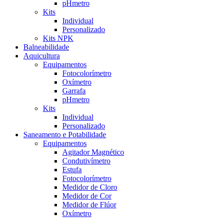
pHmetro
Kits
Individual
Personalizado
Kits NPK
Balneabilidade
Aquicultura
Equipamentos
Fotocolorímetro
Oxímetro
Garrafa
pHmetro
Kits
Individual
Personalizado
Saneamento e Potabilidade
Equipamentos
Agitador Magnético
Condutivímetro
Estufa
Fotocolorímetro
Medidor de Cloro
Medidor de Cor
Medidor de Flúor
Oxímetro