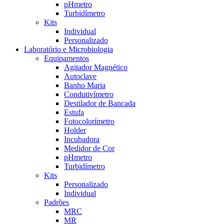
pHmetro
Turbidímetro
Kits
Individual
Personalizado
Laboratório e Microbiologia
Equipamentos
Agitador Magnético
Autoclave
Banho Maria
Condutivímetro
Destilador de Bancada
Estufa
Fotocolorímetro
Holder
Incubadora
Medidor de Cor
pHmetro
Turbidímetro
Kits
Personalizado
Individual
Padrões
MRC
MR