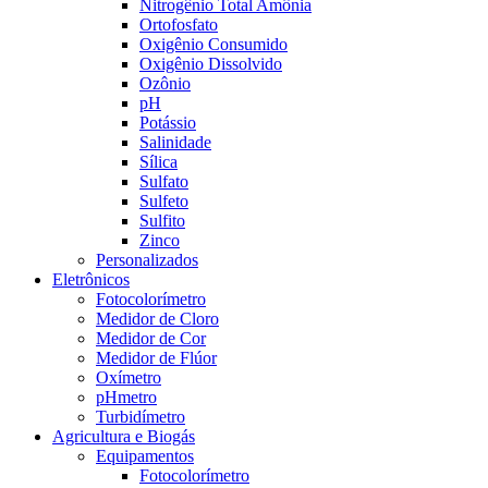
Nitrogênio Total Amônia
Ortofosfato
Oxigênio Consumido
Oxigênio Dissolvido
Ozônio
pH
Potássio
Salinidade
Sílica
Sulfato
Sulfeto
Sulfito
Zinco
Personalizados
Eletrônicos
Fotocolorímetro
Medidor de Cloro
Medidor de Cor
Medidor de Flúor
Oxímetro
pHmetro
Turbidímetro
Agricultura e Biogás
Equipamentos
Fotocolorímetro