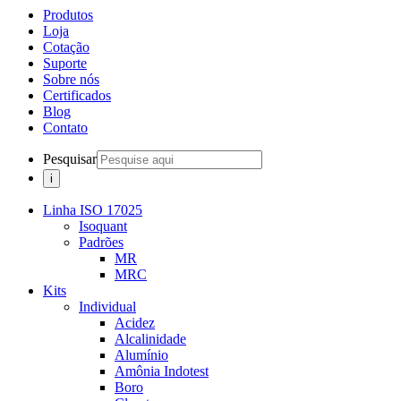
Produtos
Loja
Cotação
Suporte
Sobre nós
Certificados
Blog
Contato
Pesquisar
Linha ISO 17025
Isoquant
Padrões
MR
MRC
Kits
Individual
Acidez
Alcalinidade
Alumínio
Amônia Indotest
Boro