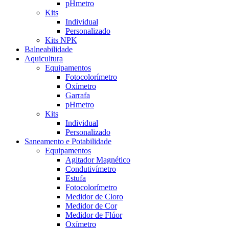
pHmetro
Kits
Individual
Personalizado
Kits NPK
Balneabilidade
Aquicultura
Equipamentos
Fotocolorímetro
Oxímetro
Garrafa
pHmetro
Kits
Individual
Personalizado
Saneamento e Potabilidade
Equipamentos
Agitador Magnético
Condutivímetro
Estufa
Fotocolorímetro
Medidor de Cloro
Medidor de Cor
Medidor de Flúor
Oxímetro