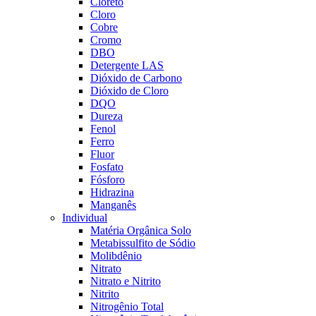
Cloreto
Cloro
Cobre
Cromo
DBO
Detergente LAS
Dióxido de Carbono
Dióxido de Cloro
DQO
Dureza
Fenol
Ferro
Fluor
Fosfato
Fósforo
Hidrazina
Manganês
Individual
Matéria Orgânica Solo
Metabissulfito de Sódio
Molibdênio
Nitrato
Nitrato e Nitrito
Nitrito
Nitrogênio Total