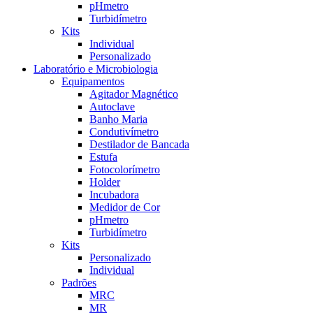
pHmetro
Turbidímetro
Kits
Individual
Personalizado
Laboratório e Microbiologia
Equipamentos
Agitador Magnético
Autoclave
Banho Maria
Condutivímetro
Destilador de Bancada
Estufa
Fotocolorímetro
Holder
Incubadora
Medidor de Cor
pHmetro
Turbidímetro
Kits
Personalizado
Individual
Padrões
MRC
MR