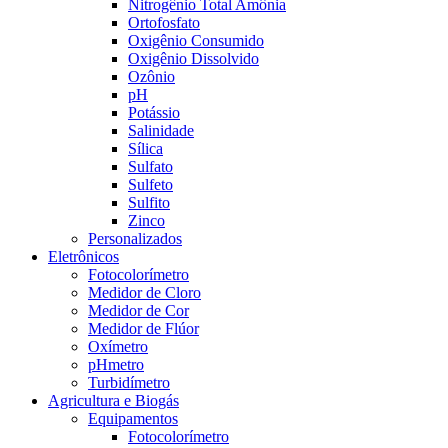
Nitrogênio Total Amônia
Ortofosfato
Oxigênio Consumido
Oxigênio Dissolvido
Ozônio
pH
Potássio
Salinidade
Sílica
Sulfato
Sulfeto
Sulfito
Zinco
Personalizados
Eletrônicos
Fotocolorímetro
Medidor de Cloro
Medidor de Cor
Medidor de Flúor
Oxímetro
pHmetro
Turbidímetro
Agricultura e Biogás
Equipamentos
Fotocolorímetro