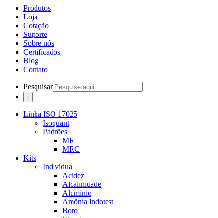
Produtos
Loja
Cotação
Suporte
Sobre nós
Certificados
Blog
Contato
Pesquisar
Linha ISO 17025
Isoquant
Padrões
MR
MRC
Kits
Individual
Acidez
Alcalinidade
Alumínio
Amônia Indotest
Boro