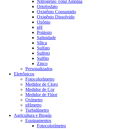
Nitrogênio Total Amônia
Ortofosfato
Oxigênio Consumido
Oxigênio Dissolvido
Ozônio
pH
Potássio
Salinidade
Sílica
Sulfato
Sulfeto
Sulfito
Zinco
Personalizados
Eletrônicos
Fotocolorímetro
Medidor de Cloro
Medidor de Cor
Medidor de Flúor
Oxímetro
pHmetro
Turbidímetro
Agricultura e Biogás
Equipamentos
Fotocolorímetro