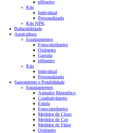
pHmetro
Kits
Individual
Personalizado
Kits NPK
Balneabilidade
Aquicultura
Equipamentos
Fotocolorímetro
Oxímetro
Garrafa
pHmetro
Kits
Individual
Personalizado
Saneamento e Potabilidade
Equipamentos
Agitador Magnético
Condutivímetro
Estufa
Fotocolorímetro
Medidor de Cloro
Medidor de Cor
Medidor de Flúor
Oxímetro