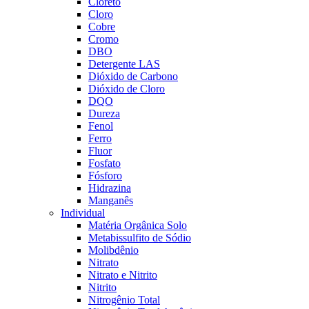
Cloreto
Cloro
Cobre
Cromo
DBO
Detergente LAS
Dióxido de Carbono
Dióxido de Cloro
DQO
Dureza
Fenol
Ferro
Fluor
Fosfato
Fósforo
Hidrazina
Manganês
Individual
Matéria Orgânica Solo
Metabissulfito de Sódio
Molibdênio
Nitrato
Nitrato e Nitrito
Nitrito
Nitrogênio Total