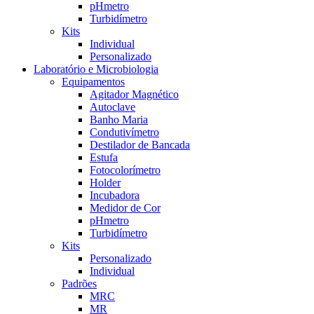
pHmetro
Turbidímetro
Kits
Individual
Personalizado
Laboratório e Microbiologia
Equipamentos
Agitador Magnético
Autoclave
Banho Maria
Condutivímetro
Destilador de Bancada
Estufa
Fotocolorímetro
Holder
Incubadora
Medidor de Cor
pHmetro
Turbidímetro
Kits
Personalizado
Individual
Padrões
MRC
MR