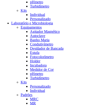
pHmetro
Turbidímetro
Kits
Individual
Personalizado
Laboratório e Microbiologia
Equipamentos
Agitador Magnético
Autoclave
Banho Maria
Condutivímetro
Destilador de Bancada
Estufa
Fotocolorímetro
Holder
Incubadora
Medidor de Cor
pHmetro
Turbidímetro
Kits
Personalizado
Individual
Padrões
MRC
MR