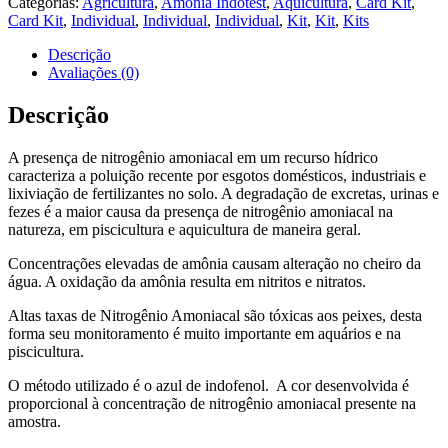
Categorias:
Agricultura
,
Amônia Indotest
,
Aquicultura
,
Card Kit
,
Card Kit
,
Individual
,
Individual
,
Individual
,
Kit
,
Kit
,
Kits
Descrição
Avaliações (0)
Descrição
A presença de nitrogênio amoniacal em um recurso hídrico
caracteriza a poluição recente por esgotos domésticos, industriais e
lixiviação de fertilizantes no solo. A degradação de excretas, urinas e
fezes é a maior causa da presença de nitrogênio amoniacal na
natureza, em piscicultura e aquicultura de maneira geral.
Concentrações elevadas de amônia causam alteração no cheiro da
água. A oxidação da amônia resulta em nitritos e nitratos.
Altas taxas de Nitrogênio Amoniacal são tóxicas aos peixes, desta
forma seu monitoramento é muito importante em aquários e na
piscicultura.
O método utilizado é o azul de indofenol. A cor desenvolvida é
proporcional à concentração de nitrogênio amoniacal presente na
amostra.