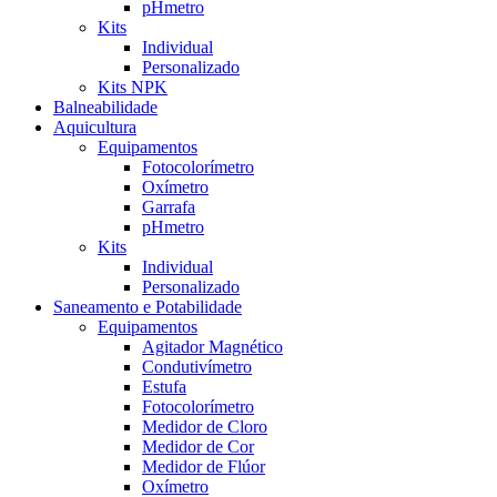
pHmetro
Kits
Individual
Personalizado
Kits NPK
Balneabilidade
Aquicultura
Equipamentos
Fotocolorímetro
Oxímetro
Garrafa
pHmetro
Kits
Individual
Personalizado
Saneamento e Potabilidade
Equipamentos
Agitador Magnético
Condutivímetro
Estufa
Fotocolorímetro
Medidor de Cloro
Medidor de Cor
Medidor de Flúor
Oxímetro