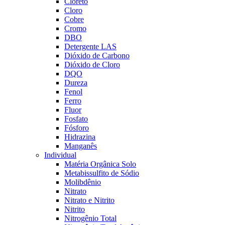
Cloreto
Cloro
Cobre
Cromo
DBO
Detergente LAS
Dióxido de Carbono
Dióxido de Cloro
DQO
Dureza
Fenol
Ferro
Fluor
Fosfato
Fósforo
Hidrazina
Manganês
Individual
Matéria Orgânica Solo
Metabissulfito de Sódio
Molibdênio
Nitrato
Nitrato e Nitrito
Nitrito
Nitrogênio Total