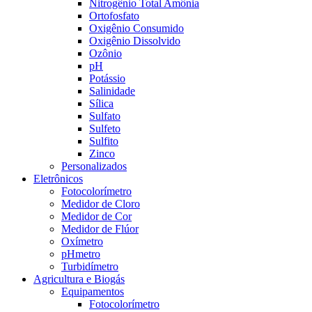
Nitrogênio Total Amônia
Ortofosfato
Oxigênio Consumido
Oxigênio Dissolvido
Ozônio
pH
Potássio
Salinidade
Sílica
Sulfato
Sulfeto
Sulfito
Zinco
Personalizados
Eletrônicos
Fotocolorímetro
Medidor de Cloro
Medidor de Cor
Medidor de Flúor
Oxímetro
pHmetro
Turbidímetro
Agricultura e Biogás
Equipamentos
Fotocolorímetro