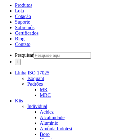
Produtos
Loja
Cotação
Suporte
Sobre nós
Certificados
Blog
Contato
Pesquisar
Linha ISO 17025
Isoquant
Padrões
MR
MRC
Kits
Individual
Acidez
Alcalinidade
Alumínio
Amônia Indotest
Boro