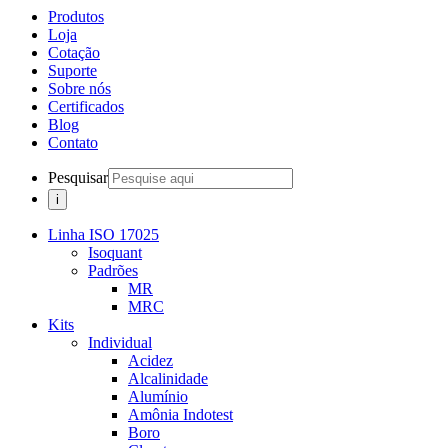
Produtos
Loja
Cotação
Suporte
Sobre nós
Certificados
Blog
Contato
Pesquisar
Linha ISO 17025
Isoquant
Padrões
MR
MRC
Kits
Individual
Acidez
Alcalinidade
Alumínio
Amônia Indotest
Boro