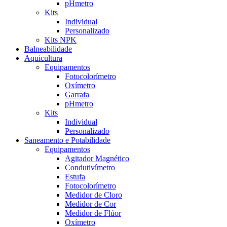
pHmetro
Kits
Individual
Personalizado
Kits NPK
Balneabilidade
Aquicultura
Equipamentos
Fotocolorímetro
Oxímetro
Garrafa
pHmetro
Kits
Individual
Personalizado
Saneamento e Potabilidade
Equipamentos
Agitador Magnético
Condutivímetro
Estufa
Fotocolorímetro
Medidor de Cloro
Medidor de Cor
Medidor de Flúor
Oxímetro