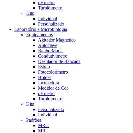
pHmetro
Turbidímetro
Kits
Individual
Personalizado
Laboratório e Microbiologia
Equipamentos
Agitador Magnético
Autoclave
Banho Maria
Condutivímetro
Destilador de Bancada
Estufa
Fotocolorímetro
Holder
Incubadora
Medidor de Cor
pHmetro
Turbidímetro
Kits
Personalizado
Individual
Padrões
MRC
MR