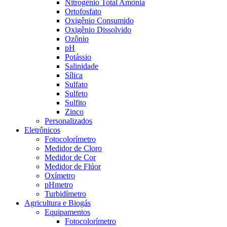
Nitrogênio Total Amônia
Ortofosfato
Oxigênio Consumido
Oxigênio Dissolvido
Ozônio
pH
Potássio
Salinidade
Sílica
Sulfato
Sulfeto
Sulfito
Zinco
Personalizados
Eletrônicos
Fotocolorímetro
Medidor de Cloro
Medidor de Cor
Medidor de Flúor
Oxímetro
pHmetro
Turbidímetro
Agricultura e Biogás
Equipamentos
Fotocolorímetro