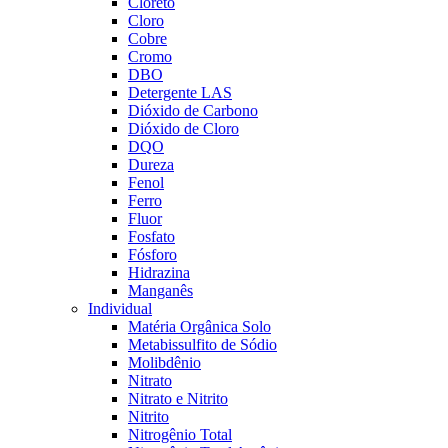
Cloreto
Cloro
Cobre
Cromo
DBO
Detergente LAS
Dióxido de Carbono
Dióxido de Cloro
DQO
Dureza
Fenol
Ferro
Fluor
Fosfato
Fósforo
Hidrazina
Manganês
Individual
Matéria Orgânica Solo
Metabissulfito de Sódio
Molibdênio
Nitrato
Nitrato e Nitrito
Nitrito
Nitrogênio Total