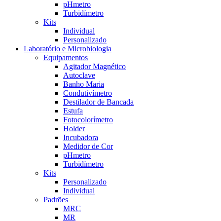
pHmetro
Turbidímetro
Kits
Individual
Personalizado
Laboratório e Microbiologia
Equipamentos
Agitador Magnético
Autoclave
Banho Maria
Condutivímetro
Destilador de Bancada
Estufa
Fotocolorímetro
Holder
Incubadora
Medidor de Cor
pHmetro
Turbidímetro
Kits
Personalizado
Individual
Padrões
MRC
MR