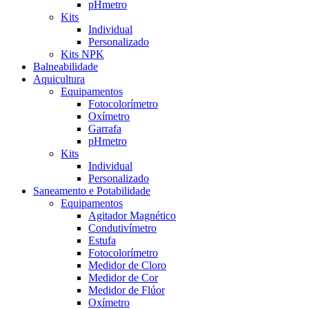
pHmetro
Kits
Individual
Personalizado
Kits NPK
Balneabilidade
Aquicultura
Equipamentos
Fotocolorímetro
Oxímetro
Garrafa
pHmetro
Kits
Individual
Personalizado
Saneamento e Potabilidade
Equipamentos
Agitador Magnético
Condutivímetro
Estufa
Fotocolorímetro
Medidor de Cloro
Medidor de Cor
Medidor de Flúor
Oxímetro