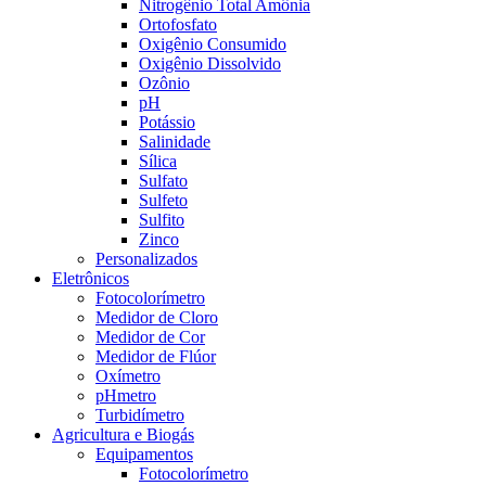
Nitrogênio Total Amônia
Ortofosfato
Oxigênio Consumido
Oxigênio Dissolvido
Ozônio
pH
Potássio
Salinidade
Sílica
Sulfato
Sulfeto
Sulfito
Zinco
Personalizados
Eletrônicos
Fotocolorímetro
Medidor de Cloro
Medidor de Cor
Medidor de Flúor
Oxímetro
pHmetro
Turbidímetro
Agricultura e Biogás
Equipamentos
Fotocolorímetro