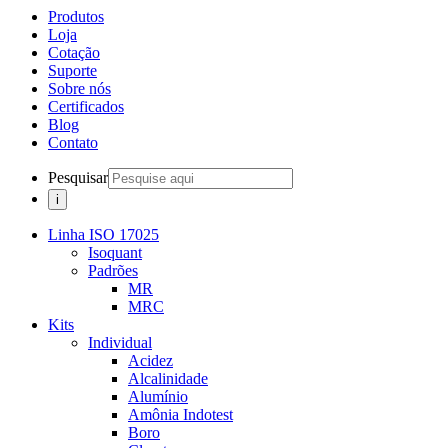
Produtos
Loja
Cotação
Suporte
Sobre nós
Certificados
Blog
Contato
Pesquisar
Linha ISO 17025
Isoquant
Padrões
MR
MRC
Kits
Individual
Acidez
Alcalinidade
Alumínio
Amônia Indotest
Boro