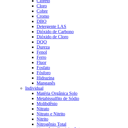
Cloreto
Cloro
Cobre
Cromo
DBO
Detergente LAS
Dióxido de Carbono
Dióxido de Cloro
DQO
Dureza
Fenol
Ferro
Fluor
Fosfato
Fósforo
Hidrazina
Manganês
Individual
Matéria Orgânica Solo
Metabissulfito de Sódio
Molibdênio
Nitrato
Nitrato e Nitrito
Nitrito
Nitrogênio Total