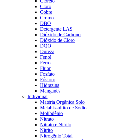
Cloreto
Cloro
Cobre
Cromo
DBO
Detergente LAS
Dióxido de Carbono
Dióxido de Cloro
DQO
Dureza
Fenol
Ferro
Fluor
Fosfato
Fósforo
Hidrazina
Manganês
Individual
Matéria Orgânica Solo
Metabissulfito de Sódio
Molibdênio
Nitrato
Nitrato e Nitrito
Nitrito
Nitrogênio Total