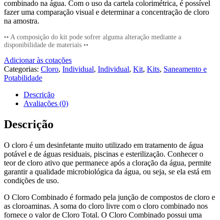
combinado na água. Com o uso da cartela colorimétrica, é possível
fazer uma comparação visual e determinar a concentração de cloro
na amostra.
•• A composição do kit pode sofrer alguma alteração mediante a
disponibilidade de materiais ••
Adicionar às cotações
Categorias:
Cloro
,
Individual
,
Individual
,
Kit
,
Kits
,
Saneamento e
Potabilidade
Descrição
Avaliações (0)
Descrição
O cloro é um desinfetante muito utilizado em tratamento de água
potável e de águas residuais, piscinas e esterilização. Conhecer o
teor de cloro ativo que permanece após a cloração da água, permite
garantir a qualidade microbiológica da água, ou seja, se ela está em
condições de uso.
O Cloro Combinado é formado pela junção de compostos de cloro e
as cloroaminas. A soma do cloro livre com o cloro combinado nos
fornece o valor de Cloro Total. O Cloro Combinado possui uma