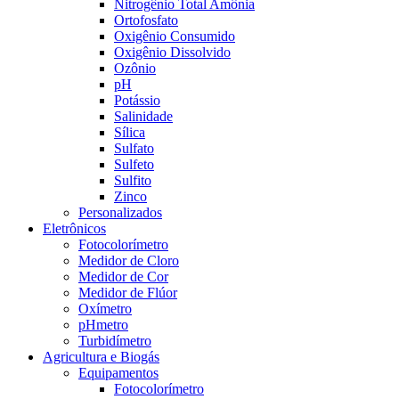
Nitrogênio Total Amônia
Ortofosfato
Oxigênio Consumido
Oxigênio Dissolvido
Ozônio
pH
Potássio
Salinidade
Sílica
Sulfato
Sulfeto
Sulfito
Zinco
Personalizados
Eletrônicos
Fotocolorímetro
Medidor de Cloro
Medidor de Cor
Medidor de Flúor
Oxímetro
pHmetro
Turbidímetro
Agricultura e Biogás
Equipamentos
Fotocolorímetro