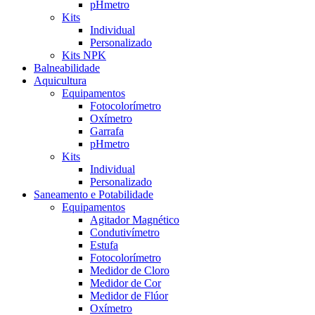
pHmetro
Kits
Individual
Personalizado
Kits NPK
Balneabilidade
Aquicultura
Equipamentos
Fotocolorímetro
Oxímetro
Garrafa
pHmetro
Kits
Individual
Personalizado
Saneamento e Potabilidade
Equipamentos
Agitador Magnético
Condutivímetro
Estufa
Fotocolorímetro
Medidor de Cloro
Medidor de Cor
Medidor de Flúor
Oxímetro