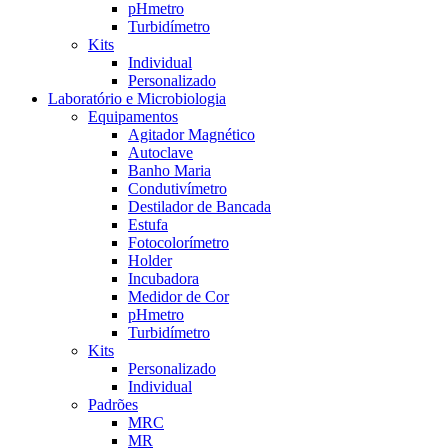
pHmetro
Turbidímetro
Kits
Individual
Personalizado
Laboratório e Microbiologia
Equipamentos
Agitador Magnético
Autoclave
Banho Maria
Condutivímetro
Destilador de Bancada
Estufa
Fotocolorímetro
Holder
Incubadora
Medidor de Cor
pHmetro
Turbidímetro
Kits
Personalizado
Individual
Padrões
MRC
MR