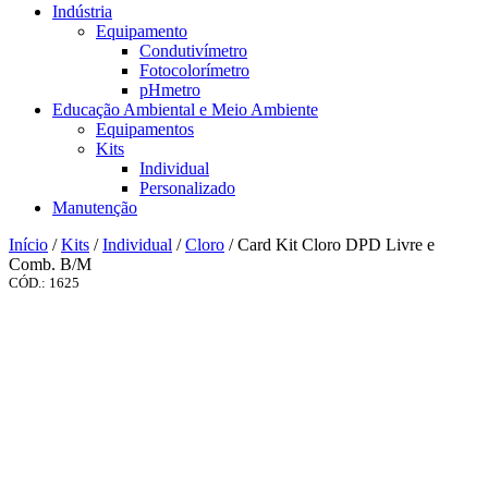
Indústria
Equipamento
Condutivímetro
Fotocolorímetro
pHmetro
Educação Ambiental e Meio Ambiente
Equipamentos
Kits
Individual
Personalizado
Manutenção
Início
/
Kits
/
Individual
/
Cloro
/ Card Kit Cloro DPD Livre e
Comb. B/M
CÓD.: 1625