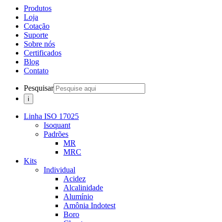
Produtos
Loja
Cotação
Suporte
Sobre nós
Certificados
Blog
Contato
Pesquisar
Linha ISO 17025
Isoquant
Padrões
MR
MRC
Kits
Individual
Acidez
Alcalinidade
Alumínio
Amônia Indotest
Boro