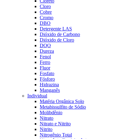
Cloreto
Cloro
Cobre
Cromo
DBO
Detergente LAS
Dióxido de Carbono
Dióxido de Cloro
DQO
Dureza
Fenol
Ferro
Fluor
Fosfato
Fósforo
Hidrazina
Manganês
Individual
Matéria Orgânica Solo
Metabissulfito de Sódio
Molibdênio
Nitrato
Nitrato e Nitrito
Nitrito
Nitrogênio Total