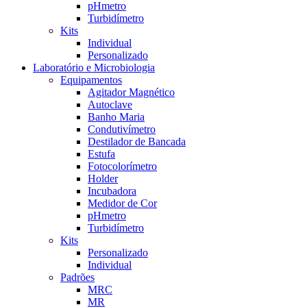
pHmetro
Turbidímetro
Kits
Individual
Personalizado
Laboratório e Microbiologia
Equipamentos
Agitador Magnético
Autoclave
Banho Maria
Condutivímetro
Destilador de Bancada
Estufa
Fotocolorímetro
Holder
Incubadora
Medidor de Cor
pHmetro
Turbidímetro
Kits
Personalizado
Individual
Padrões
MRC
MR