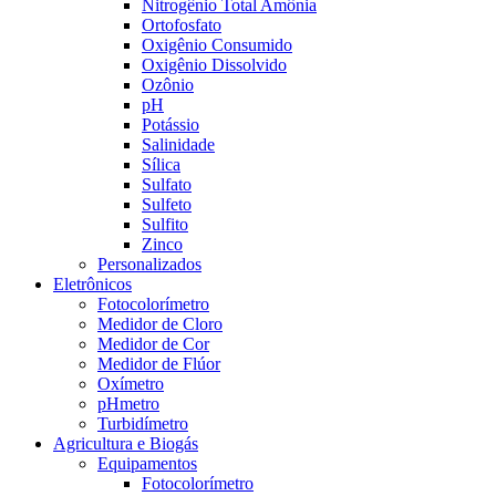
Nitrogênio Total Amônia
Ortofosfato
Oxigênio Consumido
Oxigênio Dissolvido
Ozônio
pH
Potássio
Salinidade
Sílica
Sulfato
Sulfeto
Sulfito
Zinco
Personalizados
Eletrônicos
Fotocolorímetro
Medidor de Cloro
Medidor de Cor
Medidor de Flúor
Oxímetro
pHmetro
Turbidímetro
Agricultura e Biogás
Equipamentos
Fotocolorímetro