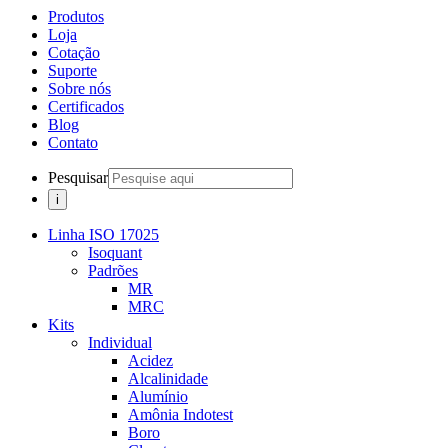
Produtos
Loja
Cotação
Suporte
Sobre nós
Certificados
Blog
Contato
Pesquisar
Linha ISO 17025
Isoquant
Padrões
MR
MRC
Kits
Individual
Acidez
Alcalinidade
Alumínio
Amônia Indotest
Boro