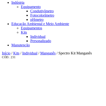
Indústria
Equipamento
Condutivímetro
Fotocolorímetro
pHmetro
Educação Ambiental e Meio Ambiente
Equipamentos
Kits
Individual
Personalizado
Manutenção
Início
/
Kits
/
Individual
/
Manganês
/ Spectro Kit Manganês
CÓD.: 231