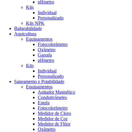
pHmetro
Kits
Individual
Personalizado
Kits NPK
Balneabilidade
Aquicultura
Equipamentos
Fotocolorímetro
Oxímetro
Garrafa
pHmetro
Kits
Individual
Personalizado
Saneamento e Potabilidade
Equipamentos
Agitador Magnético
Condutivímetro
Estufa
Fotocolorímetro
Medidor de Cloro
Medidor de Cor
Medidor de Flúor
Oxímetro