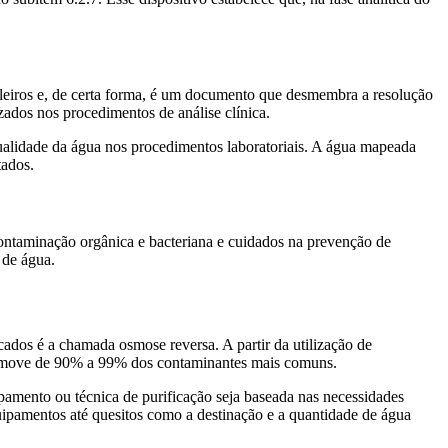
sileiros e, de certa forma, é um documento que desmembra a resolução
zados nos procedimentos de análise clínica.
qualidade da água nos procedimentos laboratoriais. A água mapeada
tados.
e contaminação orgânica e bacteriana e cuidados na prevenção de
 de água.
cados é a chamada osmose reversa. A partir da utilização de
remove de 90% a 99% dos contaminantes mais comuns.
ipamento ou técnica de purificação seja baseada nas necessidades
uipamentos até quesitos como a destinação e a quantidade de água