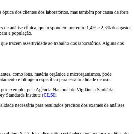
a óptica dos clientes dos laboratórios, mas também por causa da forte
 de análise clínica, que respondem por entre 1,4% e 2,3% dos gastos
para a população.
 que trazem assertividade ao trabalho dos laboratórios. Alguns dos
inantes, como íons, matéria orgânica e microrganismos, pode
atamento e filtragem específico para essa finalidade de uso.
s, por exemplo, pela Agência Nacional de Vigilância Sanitária
y Standards Institute (
CLSI
).
ualidade necessária para resultados precisos dos exames de análises
 subitem 6.2.7. Esse dispositivo estabelece que, na fase analítica do