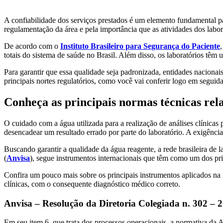
Aquicultura
Agricultura
Saneamen
A confiabilidade dos serviços prestados é um elemento fundamental par
regulamentação da área e pela importância que as atividades dos labo
De acordo com o
Instituto Brasileiro para Segurança do Paciente
totais do sistema de saúde no Brasil. Além disso, os laboratórios tê
Para garantir que essa qualidade seja padronizada, entidades nacionai
principais nortes regulatórios, como você vai conferir logo em seguida
Conheça as principais normas técnicas rel
O cuidado com a água utilizada para a realização de análises clínica
desencadear um resultado errado por parte do laboratório. A exigência 
Buscando garantir a qualidade da água reagente, a rede brasileira de 
(
Anvisa
), segue instrumentos internacionais que têm como um dos prin
Confira um pouco mais sobre os principais instrumentos aplicados na ga
clínicas, com o consequente diagnóstico médico correto.
Anvisa – Resolução da Diretoria Colegiada n. 302 – 
Em seu item 6, que trata dos processos operacionais, a normativa da Ag