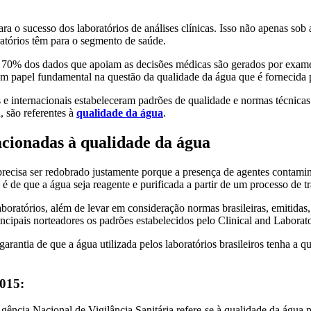
to
Educação
Laboratório
a o sucesso dos laboratórios de análises clínicas. Isso não apenas sob 
ratórios têm para o segmento de saúde.
, 70% dos dados que apoiam as decisões médicas são gerados por exames
m um papel fundamental na questão da qualidade da água que é fornecida 
s e internacionais estabeleceram padrões de qualidade e normas técnicas
, são referentes à
qualidade da água
.
acionadas à qualidade da água
s precisa ser redobrado justamente porque a presença de agentes contam
é de que a água seja reagente e purificada a partir de um processo de tr
laboratórios, além de levar em consideração normas brasileiras, emitida
cipais norteadores os padrões estabelecidos pelo Clinical and Laborator
rantia de que a água utilizada pelos laboratórios brasileiros tenha a q
2015:
ência Nacional de Vigilância Sanitária refere-se à qualidade da água no