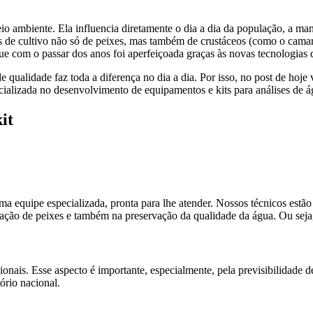
to
Educação
Laboratório
io ambiente. Ela influencia diretamente o dia a dia da população, a ma
as de cultivo não só de peixes, mas também de crustáceos (como o camar
e com o passar dos anos foi aperfeiçoada graças às novas tecnologias
e qualidade faz toda a diferença no dia a dia. Por isso, no post de ho
ializada no desenvolvimento de equipamentos e kits para análises de á
it
a equipe especializada, pronta para lhe atender. Nossos técnicos estão 
ação de peixes e também na preservação da qualidade da água. Ou seja,
nais. Esse aspecto é importante, especialmente, pela previsibilidade de
tório nacional.