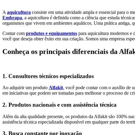
Aquicultura
Agricultura
Saneamen
A
aquicultura
consiste em uma atividade ampla e essencial para o me
Embrapa
, a aquicultura é definida como a ciência que estuda técnic
organismos que vivem em ambientes aquáticos. Uma prática antiga, qu
Contar com
produtos e equipamentos
para aquicultura modernos e d
você que deseja obter êxito em sua criação. Somos uma empresa espec
Conheça os principais diferenciais da Alfak
1. Consultores técnicos especializados
Ao adquirir um produto
Alfakit
, você pode contar com o auxílio de um
em iniciativas que podem ser tomadas para melhorar o processo de cri
2. Produtos nacionais e com assistência técnica
Além da alta qualidade presente, os produtos da Alfakit são 100% nacio
assistência técnica especializada disponível em qualquer parte do terri
3. Busca constante por inovação