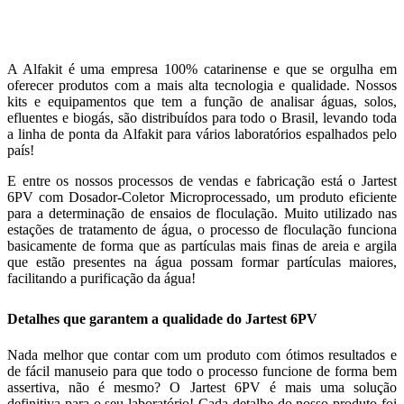
Aquicultura
Agricultura
Saneamento
Educação
Laboratório
A Alfakit é uma empresa 100% catarinense e que se orgulha em
oferecer produtos com a mais alta tecnologia e qualidade. Nossos
kits e equipamentos que tem a função de analisar águas, solos,
efluentes e biogás, são distribuídos para todo o Brasil, levando toda
a linha de ponta da Alfakit para vários laboratórios espalhados pelo
país!
E entre os nossos processos de vendas e fabricação está o Jartest
6PV com Dosador-Coletor Microprocessado, um produto eficiente
para a determinação de ensaios de floculação. Muito utilizado nas
estações de tratamento de água, o processo de floculação funciona
basicamente de forma que as partículas mais finas de areia e argila
que estão presentes na água possam formar partículas maiores,
facilitando a purificação da água!
Detalhes que garantem a qualidade do Jartest 6PV
Nada melhor que contar com um produto com ótimos resultados e
de fácil manuseio para que todo o processo funcione de forma bem
assertiva, não é mesmo? O Jartest 6PV é mais uma solução
definitiva para o seu laboratório! Cada detalhe do nosso produto foi