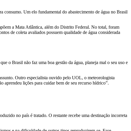
ara consumo. Um elo fundamental do abastecimento de água no Brasil
em a Mata Atlântica, além do Distrito Federal. No total, foram
pontos de coleta avaliados possuem qualidade de água considerada
que o Brasil não faz uma boa gestão da água, planeja mal o seu uso e
assunto. Outro especialista ouvido pelo UOL, o meteorologista
ão aprendeu lições para cuidar bem de seu recurso hídrico”.
roduzido no país é tratado. O restante recebe uma destinação incorreta
mos e na dificuldade de outros tipos reproduzirem-se. Esse