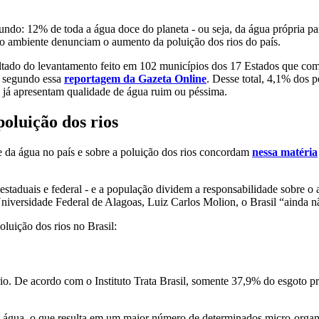
to
Educação
Laboratório
ndo: 12% de toda a água doce do planeta - ou seja, da água própria p
io ambiente denunciam o aumento da poluição dos rios do país.
ado do levantamento feito em 102 municípios dos 17 Estados que compõ
a, segundo essa
reportagem da Gazeta Online
. Desse total, 4,1% dos 
% já apresentam qualidade de água ruim ou péssima.
oluição dos rios
de da água no país e sobre a poluição dos rios concordam
nessa matéria
staduais e federal - e a população dividem a responsabilidade sobre o 
Universidade Federal de Alagoas, Luiz Carlos Molion, o Brasil “ainda n
oluição dos rios no Brasil:
ário. De acordo com o Instituto Trata Brasil, somente 37,9% do esgoto p
água, o que resulta em um maior número de determinados micro-organis