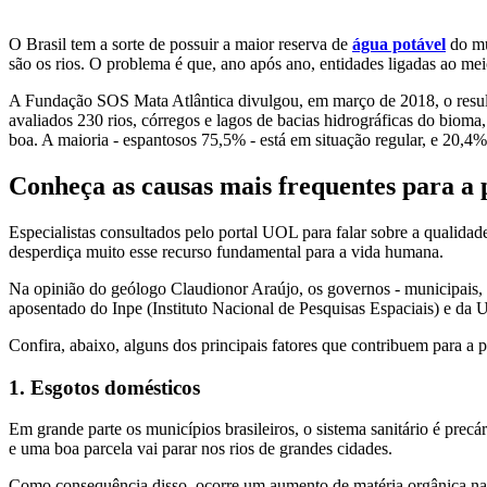
Aquicultura
Agricultura
Saneamen
O Brasil tem a sorte de possuir a maior reserva de
água potável
do mu
são os rios. O problema é que, ano após ano, entidades ligadas ao me
A Fundação SOS Mata Atlântica divulgou, em março de 2018, o result
avaliados 230 rios, córregos e lagos de bacias hidrográficas do biom
boa. A maioria - espantosos 75,5% - está em situação regular, e 20,4
Conheça as causas mais frequentes para a p
Especialistas consultados pelo portal UOL para falar sobre a qualida
desperdiça muito esse recurso fundamental para a vida humana.
Na opinião do geólogo Claudionor Araújo, os governos - municipais, e
aposentado do Inpe (Instituto Nacional de Pesquisas Espaciais) e da 
Confira, abaixo, alguns dos principais fatores que contribuem para a p
1. Esgotos domésticos
Em grande parte os municípios brasileiros, o sistema sanitário é prec
e uma boa parcela vai parar nos rios de grandes cidades.
Como consequência disso, ocorre um aumento de matéria orgânica na 