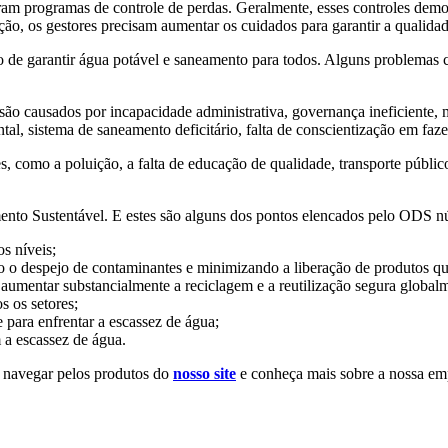
riaram programas de controle de perdas. Geralmente, esses controles d
ção, os gestores precisam aumentar os cuidados para garantir a qualida
vo de garantir água potável e saneamento para todos. Alguns problemas
ão causados por incapacidade administrativa, governança ineficiente,
iental, sistema de saneamento deficitário, falta de conscientização em 
 como a poluição, a falta de educação de qualidade, transporte público 
mento Sustentável. E estes são alguns dos pontos elencados pelo ODS n
s níveis;
o o despejo de contaminantes e minimizando a liberação de produtos quí
 aumentar substancialmente a reciclagem e a reutilização segura global
s os setores;
 para enfrentar a escassez de água;
a escassez de água.
e navegar pelos produtos do
nosso site
e conheça mais sobre a nossa em