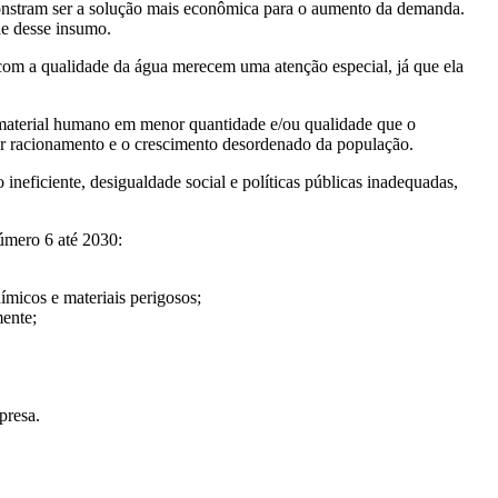
emonstram ser a solução mais econômica para o aumento da demanda.
de desse insumo.
 com a qualidade da água merecem uma atenção especial, já que ela
 material humano em menor quantidade e/ou qualidade que o
fazer racionamento e o crescimento desordenado da população.
ineficiente, desigualdade social e políticas públicas inadequadas,
úmero 6 até 2030:
micos e materiais perigosos;
mente;
presa.