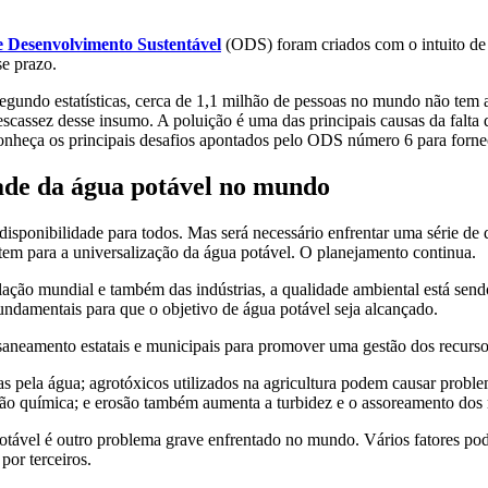
to
Educação
Laboratório
e Desenvolvimento Sustentável
(ODS) foram criados com o intuito de 
e prazo.
Segundo estatísticas, cerca de 1,1 milhão de pessoas no mundo não tem 
cassez desse insumo. A poluição é uma das principais causas da falta 
conheça os principais desafios apontados pelo ODS número 6 para fornec
dade da água potável no mundo
 disponibilidade para todos. Mas será necessário enfrentar uma série de
stem para a universalização da água potável. O planejamento continua.
ação mundial e também das indústrias, a qualidade ambiental está sendo
fundamentais para que o objetivo de água potável seja alcançado.
saneamento estatais e municipais para promover uma gestão dos recursos
s pela água; agrotóxicos utilizados na agricultura podem causar probl
ão química; e erosão também aumenta a turbidez e o assoreamento dos ri
otável é outro problema grave enfrentado no mundo. Vários fatores pod
por terceiros.