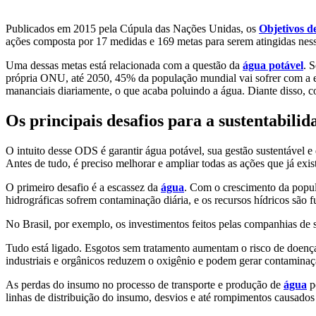
Aquicultura
Agricultura
Saneamen
Publicados em 2015 pela Cúpula das Nações Unidas, os
Objetivos d
ações composta por 17 medidas e 169 metas para serem atingidas ness
Uma dessas metas está relacionada com a questão da
água potável
. 
própria ONU, até 2050, 45% da população mundial vai sofrer com a es
mananciais diariamente, o que acaba poluindo a água. Diante disso, 
Os principais desafios para a sustentabili
O intuito desse ODS é garantir água potável, sua gestão sustentável e
Antes de tudo, é preciso melhorar e ampliar todas as ações que já exi
O primeiro desafio é a escassez da
água
. Com o crescimento da popul
hidrográficas sofrem contaminação diária, e os recursos hídricos são 
No Brasil, por exemplo, os investimentos feitos pelas companhias de 
Tudo está ligado. Esgotos sem tratamento aumentam o risco de doença
industriais e orgânicos reduzem o oxigênio e podem gerar contaminaç
As perdas do insumo no processo de transporte e produção de
água
p
linhas de distribuição do insumo, desvios e até rompimentos causados 