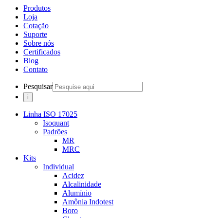
Produtos
Loja
Cotação
Suporte
Sobre nós
Certificados
Blog
Contato
Pesquisar
Linha ISO 17025
Isoquant
Padrões
MR
MRC
Kits
Individual
Acidez
Alcalinidade
Alumínio
Amônia Indotest
Boro