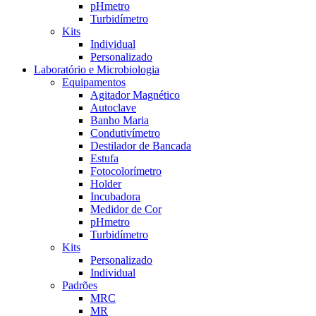
pHmetro
Turbidímetro
Kits
Individual
Personalizado
Laboratório e Microbiologia
Equipamentos
Agitador Magnético
Autoclave
Banho Maria
Condutivímetro
Destilador de Bancada
Estufa
Fotocolorímetro
Holder
Incubadora
Medidor de Cor
pHmetro
Turbidímetro
Kits
Personalizado
Individual
Padrões
MRC
MR