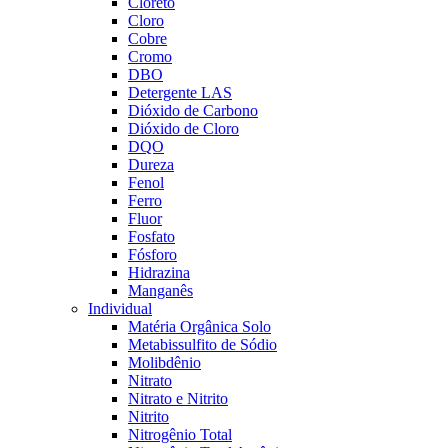
Cloreto
Cloro
Cobre
Cromo
DBO
Detergente LAS
Dióxido de Carbono
Dióxido de Cloro
DQO
Dureza
Fenol
Ferro
Fluor
Fosfato
Fósforo
Hidrazina
Manganês
Individual
Matéria Orgânica Solo
Metabissulfito de Sódio
Molibdênio
Nitrato
Nitrato e Nitrito
Nitrito
Nitrogênio Total