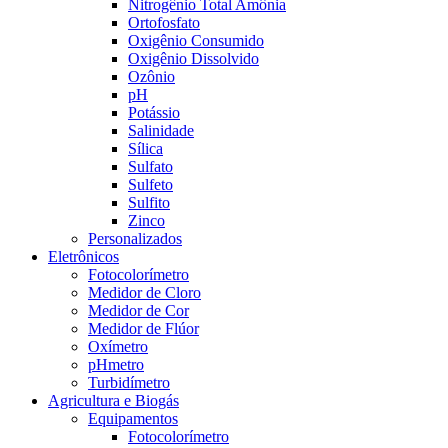
Nitrogênio Total Amônia
Ortofosfato
Oxigênio Consumido
Oxigênio Dissolvido
Ozônio
pH
Potássio
Salinidade
Sílica
Sulfato
Sulfeto
Sulfito
Zinco
Personalizados
Eletrônicos
Fotocolorímetro
Medidor de Cloro
Medidor de Cor
Medidor de Flúor
Oxímetro
pHmetro
Turbidímetro
Agricultura e Biogás
Equipamentos
Fotocolorímetro