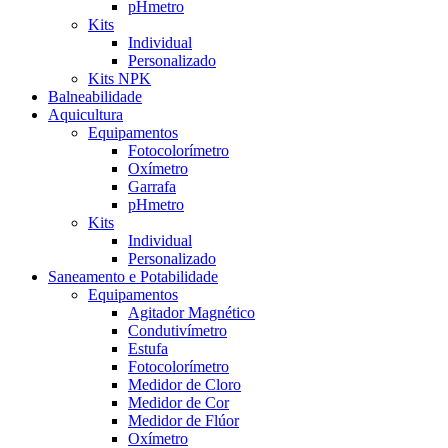
pHmetro
Kits
Individual
Personalizado
Kits NPK
Balneabilidade
Aquicultura
Equipamentos
Fotocolorímetro
Oxímetro
Garrafa
pHmetro
Kits
Individual
Personalizado
Saneamento e Potabilidade
Equipamentos
Agitador Magnético
Condutivímetro
Estufa
Fotocolorímetro
Medidor de Cloro
Medidor de Cor
Medidor de Flúor
Oxímetro