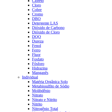
Cloreto
Cloro
Cobre
Cromo
DBO
Detergente LAS
Dióxido de Carbono
Dióxido de Cloro
DQO
Dureza
Fenol
Ferro
Fluor
Fosfato
Fósforo
Hidrazina
Manganês
Individual
Matéria Orgânica Solo
Metabissulfito de Sódio
Molibdênio
Nitrato
Nitrato e Nitrito
Nitrito
Nitrogênio Total