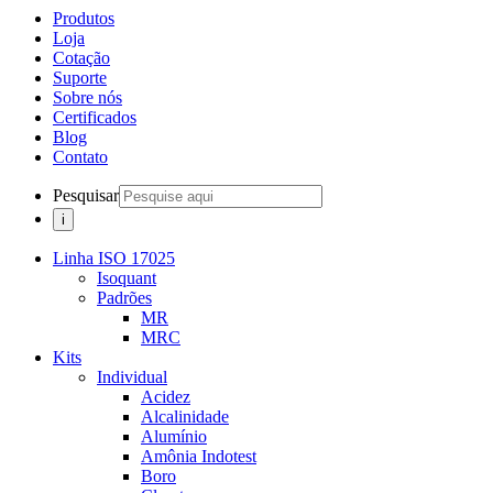
Produtos
Loja
Cotação
Suporte
Sobre nós
Certificados
Blog
Contato
Pesquisar
Linha ISO 17025
Isoquant
Padrões
MR
MRC
Kits
Individual
Acidez
Alcalinidade
Alumínio
Amônia Indotest
Boro