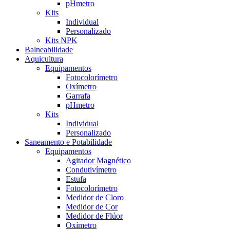
pHmetro
Kits
Individual
Personalizado
Kits NPK
Balneabilidade
Aquicultura
Equipamentos
Fotocolorímetro
Oxímetro
Garrafa
pHmetro
Kits
Individual
Personalizado
Saneamento e Potabilidade
Equipamentos
Agitador Magnético
Condutivímetro
Estufa
Fotocolorímetro
Medidor de Cloro
Medidor de Cor
Medidor de Flúor
Oxímetro