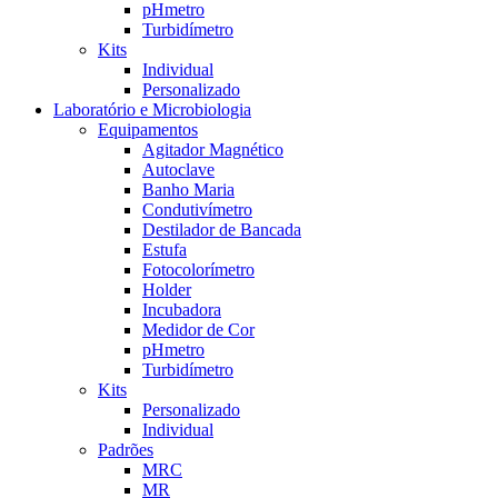
pHmetro
Turbidímetro
Kits
Individual
Personalizado
Laboratório e Microbiologia
Equipamentos
Agitador Magnético
Autoclave
Banho Maria
Condutivímetro
Destilador de Bancada
Estufa
Fotocolorímetro
Holder
Incubadora
Medidor de Cor
pHmetro
Turbidímetro
Kits
Personalizado
Individual
Padrões
MRC
MR