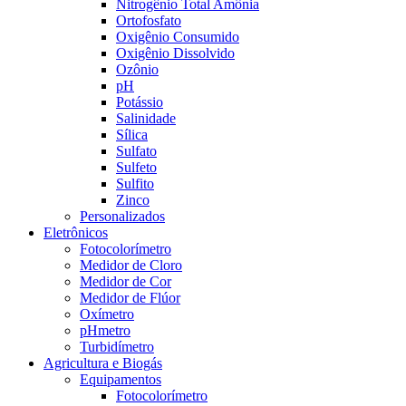
Nitrogênio Total Amônia
Ortofosfato
Oxigênio Consumido
Oxigênio Dissolvido
Ozônio
pH
Potássio
Salinidade
Sílica
Sulfato
Sulfeto
Sulfito
Zinco
Personalizados
Eletrônicos
Fotocolorímetro
Medidor de Cloro
Medidor de Cor
Medidor de Flúor
Oxímetro
pHmetro
Turbidímetro
Agricultura e Biogás
Equipamentos
Fotocolorímetro