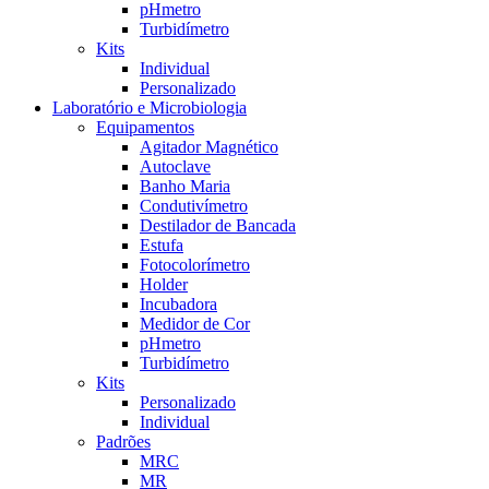
pHmetro
Turbidímetro
Kits
Individual
Personalizado
Laboratório e Microbiologia
Equipamentos
Agitador Magnético
Autoclave
Banho Maria
Condutivímetro
Destilador de Bancada
Estufa
Fotocolorímetro
Holder
Incubadora
Medidor de Cor
pHmetro
Turbidímetro
Kits
Personalizado
Individual
Padrões
MRC
MR