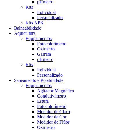
pHmetro
Kits
Individual
Personalizado
Kits NPK
Balneabilidade
Aquicultura
Equipamentos
Fotocolorímetro
Oxímetro
Garrafa
pHmetro
Kits
Individual
Personalizado
Saneamento e Potabilidade
Equipamentos
Agitador Magnético
Condutivímetro
Estufa
Fotocolorímetro
Medidor de Cloro
Medidor de Cor
Medidor de Flúor
Oxímetro