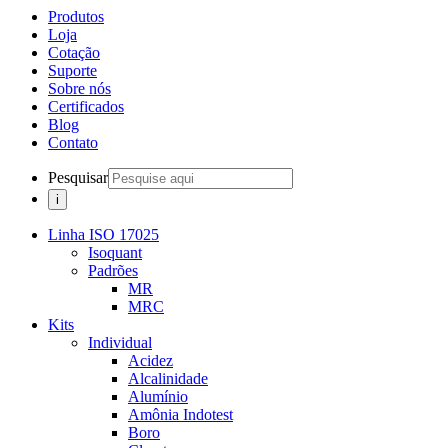
Produtos
Loja
Cotação
Suporte
Sobre nós
Certificados
Blog
Contato
Pesquisar
Linha ISO 17025
Isoquant
Padrões
MR
MRC
Kits
Individual
Acidez
Alcalinidade
Alumínio
Amônia Indotest
Boro