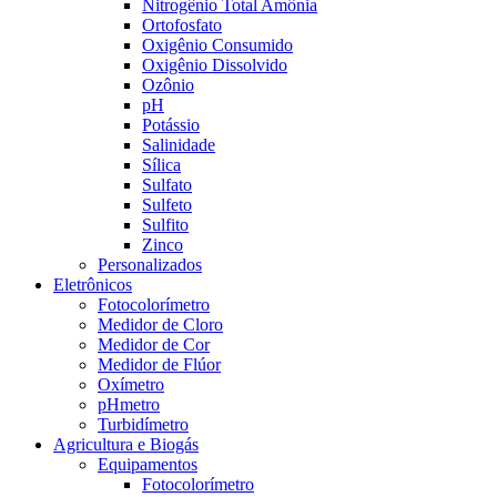
Nitrogênio Total Amônia
Ortofosfato
Oxigênio Consumido
Oxigênio Dissolvido
Ozônio
pH
Potássio
Salinidade
Sílica
Sulfato
Sulfeto
Sulfito
Zinco
Personalizados
Eletrônicos
Fotocolorímetro
Medidor de Cloro
Medidor de Cor
Medidor de Flúor
Oxímetro
pHmetro
Turbidímetro
Agricultura e Biogás
Equipamentos
Fotocolorímetro