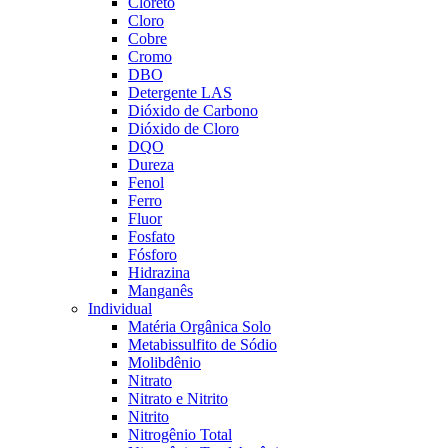
Cloreto
Cloro
Cobre
Cromo
DBO
Detergente LAS
Dióxido de Carbono
Dióxido de Cloro
DQO
Dureza
Fenol
Ferro
Fluor
Fosfato
Fósforo
Hidrazina
Manganês
Individual
Matéria Orgânica Solo
Metabissulfito de Sódio
Molibdênio
Nitrato
Nitrato e Nitrito
Nitrito
Nitrogênio Total