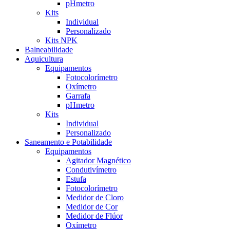
pHmetro
Kits
Individual
Personalizado
Kits NPK
Balneabilidade
Aquicultura
Equipamentos
Fotocolorímetro
Oxímetro
Garrafa
pHmetro
Kits
Individual
Personalizado
Saneamento e Potabilidade
Equipamentos
Agitador Magnético
Condutivímetro
Estufa
Fotocolorímetro
Medidor de Cloro
Medidor de Cor
Medidor de Flúor
Oxímetro