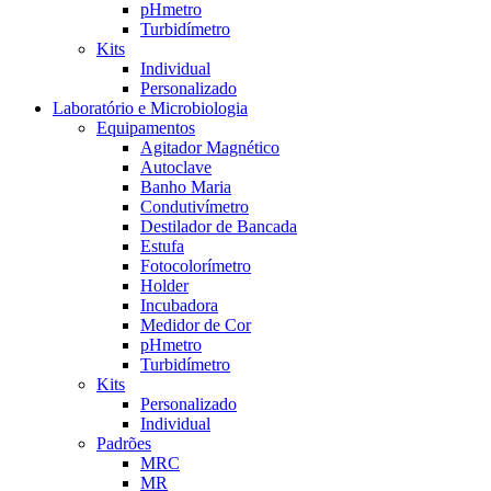
pHmetro
Turbidímetro
Kits
Individual
Personalizado
Laboratório e Microbiologia
Equipamentos
Agitador Magnético
Autoclave
Banho Maria
Condutivímetro
Destilador de Bancada
Estufa
Fotocolorímetro
Holder
Incubadora
Medidor de Cor
pHmetro
Turbidímetro
Kits
Personalizado
Individual
Padrões
MRC
MR