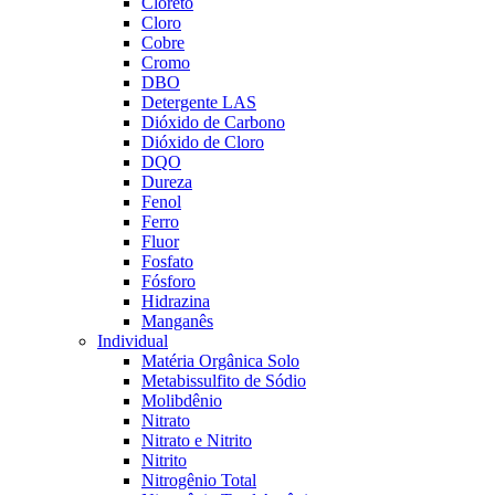
Cloreto
Cloro
Cobre
Cromo
DBO
Detergente LAS
Dióxido de Carbono
Dióxido de Cloro
DQO
Dureza
Fenol
Ferro
Fluor
Fosfato
Fósforo
Hidrazina
Manganês
Individual
Matéria Orgânica Solo
Metabissulfito de Sódio
Molibdênio
Nitrato
Nitrato e Nitrito
Nitrito
Nitrogênio Total