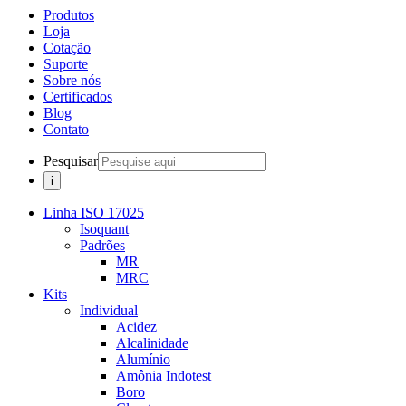
Produtos
Loja
Cotação
Suporte
Sobre nós
Certificados
Blog
Contato
Pesquisar
Linha ISO 17025
Isoquant
Padrões
MR
MRC
Kits
Individual
Acidez
Alcalinidade
Alumínio
Amônia Indotest
Boro