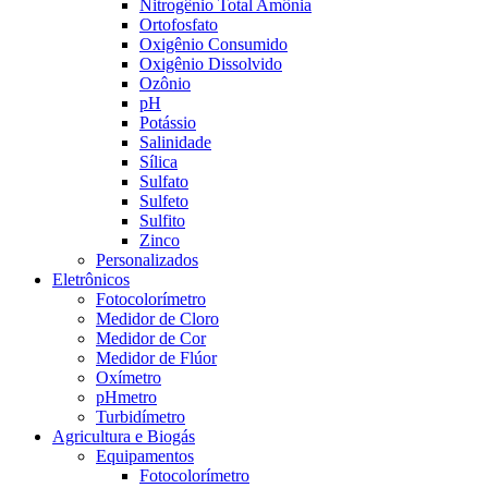
Nitrogênio Total Amônia
Ortofosfato
Oxigênio Consumido
Oxigênio Dissolvido
Ozônio
pH
Potássio
Salinidade
Sílica
Sulfato
Sulfeto
Sulfito
Zinco
Personalizados
Eletrônicos
Fotocolorímetro
Medidor de Cloro
Medidor de Cor
Medidor de Flúor
Oxímetro
pHmetro
Turbidímetro
Agricultura e Biogás
Equipamentos
Fotocolorímetro