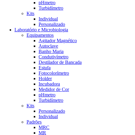
pHmetro
Turbidímetro
Kits
Individual
Personalizado
Laboratório e Microbiologia
Equipamentos
Agitador Magnético
Autoclave
Banho Maria
Condutivímetro
Destilador de Bancada
Estufa
Fotocolorímetro
Holder
Incubadora
Medidor de Cor
pHmetro
Turbidímetro
Kits
Personalizado
Individual
Padrões
MRC
MR