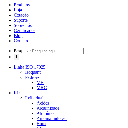
Produtos
Loja
Cotação
Suporte
Sobre nós
Certificados
Blog
Contato
Pesquisar
Linha ISO 17025
Isoquant
Padrões
MR
MRC
Kits
Individual
Acidez
Alcalinidade
Alumínio
Amônia Indotest
Boro