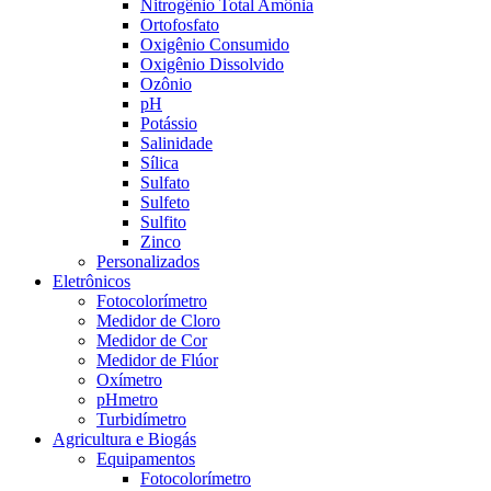
Nitrogênio Total Amônia
Ortofosfato
Oxigênio Consumido
Oxigênio Dissolvido
Ozônio
pH
Potássio
Salinidade
Sílica
Sulfato
Sulfeto
Sulfito
Zinco
Personalizados
Eletrônicos
Fotocolorímetro
Medidor de Cloro
Medidor de Cor
Medidor de Flúor
Oxímetro
pHmetro
Turbidímetro
Agricultura e Biogás
Equipamentos
Fotocolorímetro