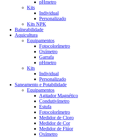
pHmetro
Kits
Individual
Personalizado
Kits NPK
Balneabilidade
Aquicultura
Equipamentos
Fotocolorímetro
Oxímetro
Garrafa
pHmetro
Kits
Individual
Personalizado
Saneamento e Potabilidade
Equipamentos
Agitador Magnético
Condutivímetro
Estufa
Fotocolorímetro
Medidor de Cloro
Medidor de Cor
Medidor de Flúor
Oxímetro