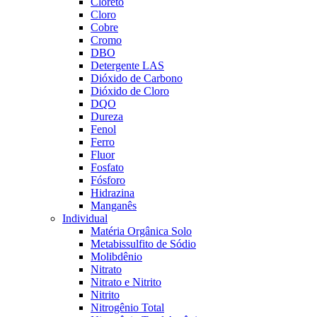
Cloreto
Cloro
Cobre
Cromo
DBO
Detergente LAS
Dióxido de Carbono
Dióxido de Cloro
DQO
Dureza
Fenol
Ferro
Fluor
Fosfato
Fósforo
Hidrazina
Manganês
Individual
Matéria Orgânica Solo
Metabissulfito de Sódio
Molibdênio
Nitrato
Nitrato e Nitrito
Nitrito
Nitrogênio Total