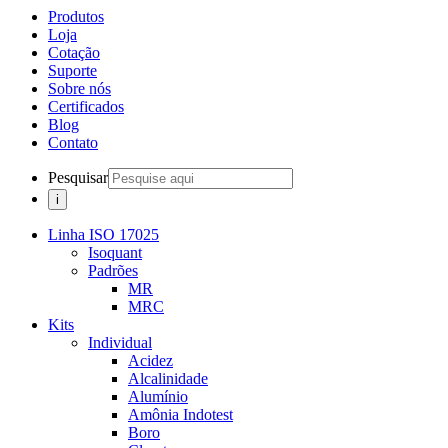
Produtos
Loja
Cotação
Suporte
Sobre nós
Certificados
Blog
Contato
Pesquisar
Linha ISO 17025
Isoquant
Padrões
MR
MRC
Kits
Individual
Acidez
Alcalinidade
Alumínio
Amônia Indotest
Boro