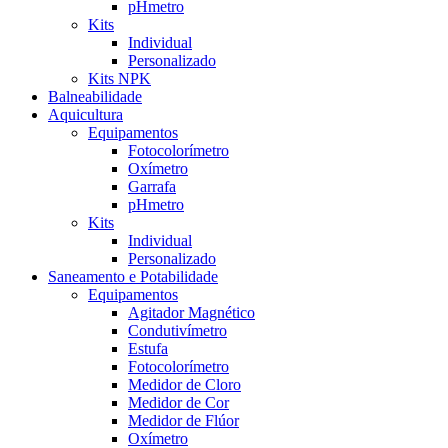
pHmetro
Kits
Individual
Personalizado
Kits NPK
Balneabilidade
Aquicultura
Equipamentos
Fotocolorímetro
Oxímetro
Garrafa
pHmetro
Kits
Individual
Personalizado
Saneamento e Potabilidade
Equipamentos
Agitador Magnético
Condutivímetro
Estufa
Fotocolorímetro
Medidor de Cloro
Medidor de Cor
Medidor de Flúor
Oxímetro