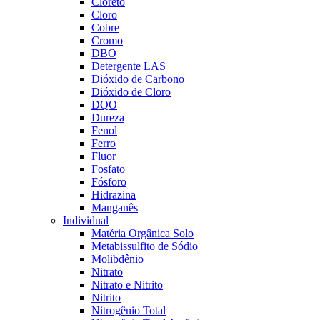
Cloreto
Cloro
Cobre
Cromo
DBO
Detergente LAS
Dióxido de Carbono
Dióxido de Cloro
DQO
Dureza
Fenol
Ferro
Fluor
Fosfato
Fósforo
Hidrazina
Manganês
Individual
Matéria Orgânica Solo
Metabissulfito de Sódio
Molibdênio
Nitrato
Nitrato e Nitrito
Nitrito
Nitrogênio Total