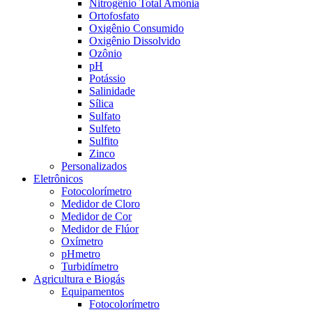
Nitrogênio Total Amônia
Ortofosfato
Oxigênio Consumido
Oxigênio Dissolvido
Ozônio
pH
Potássio
Salinidade
Sílica
Sulfato
Sulfeto
Sulfito
Zinco
Personalizados
Eletrônicos
Fotocolorímetro
Medidor de Cloro
Medidor de Cor
Medidor de Flúor
Oxímetro
pHmetro
Turbidímetro
Agricultura e Biogás
Equipamentos
Fotocolorímetro