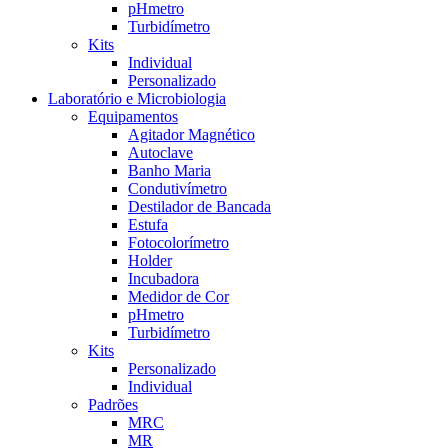
pHmetro
Turbidímetro
Kits
Individual
Personalizado
Laboratório e Microbiologia
Equipamentos
Agitador Magnético
Autoclave
Banho Maria
Condutivímetro
Destilador de Bancada
Estufa
Fotocolorímetro
Holder
Incubadora
Medidor de Cor
pHmetro
Turbidímetro
Kits
Personalizado
Individual
Padrões
MRC
MR