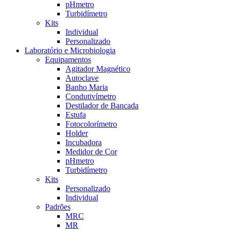
pHmetro
Turbidímetro
Kits
Individual
Personalizado
Laboratório e Microbiologia
Equipamentos
Agitador Magnético
Autoclave
Banho Maria
Condutivímetro
Destilador de Bancada
Estufa
Fotocolorímetro
Holder
Incubadora
Medidor de Cor
pHmetro
Turbidímetro
Kits
Personalizado
Individual
Padrões
MRC
MR