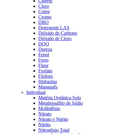
Cloreto
Cloro
Cobre
Cromo
DBO
Detergente LAS
Dióxido de Carbono
Dióxido de Cloro
DQO
Dureza
Fenol
Ferro
Fluor
Fosfato
Fósforo
Hidrazina
Manganês
Individual
Matéria Orgânica Solo
Metabissulfito de Sódio
Molibdênio
Nitrato
Nitrato e Nitrito
Nitrito
Nitrogênio Total