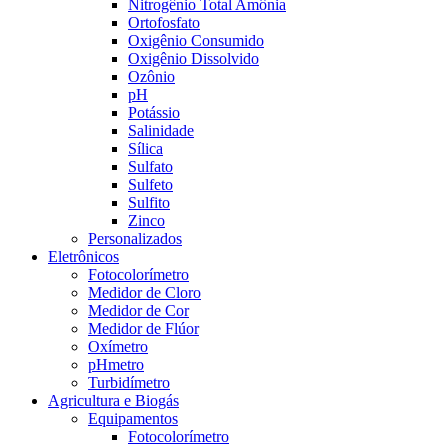
Nitrogênio Total Amônia
Ortofosfato
Oxigênio Consumido
Oxigênio Dissolvido
Ozônio
pH
Potássio
Salinidade
Sílica
Sulfato
Sulfeto
Sulfito
Zinco
Personalizados
Eletrônicos
Fotocolorímetro
Medidor de Cloro
Medidor de Cor
Medidor de Flúor
Oxímetro
pHmetro
Turbidímetro
Agricultura e Biogás
Equipamentos
Fotocolorímetro