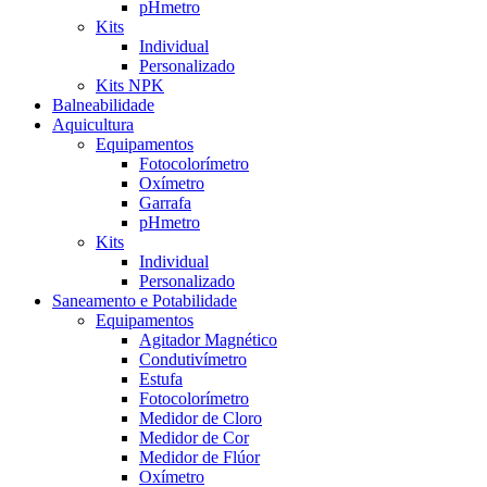
pHmetro
Kits
Individual
Personalizado
Kits NPK
Balneabilidade
Aquicultura
Equipamentos
Fotocolorímetro
Oxímetro
Garrafa
pHmetro
Kits
Individual
Personalizado
Saneamento e Potabilidade
Equipamentos
Agitador Magnético
Condutivímetro
Estufa
Fotocolorímetro
Medidor de Cloro
Medidor de Cor
Medidor de Flúor
Oxímetro