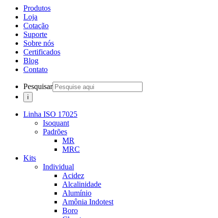
Produtos
Loja
Cotação
Suporte
Sobre nós
Certificados
Blog
Contato
Pesquisar
Linha ISO 17025
Isoquant
Padrões
MR
MRC
Kits
Individual
Acidez
Alcalinidade
Alumínio
Amônia Indotest
Boro