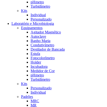
pHmetro
Turbidímetro
Kits
Individual
Personalizado
Laboratório e Microbiologia
Equipamentos
Agitador Magnético
Autoclave
Banho Maria
Condutivímetro
Destilador de Bancada
Estufa
Fotocolorímetro
Holder
Incubadora
Medidor de Cor
pHmetro
Turbidímetro
Kits
Personalizado
Individual
Padrões
MRC
MR