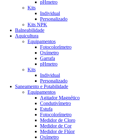
pHmetro
Kits
Individual
Personalizado
Kits NPK
Balneabilidade
Aquicultura
Equipamentos
Fotocolorímetro
Oxímetro
Garrafa
pHmetro
Kits
Individual
Personalizado
Saneamento e Potabilidade
Equipamentos
Agitador Magnético
Condutivímetro
Estufa
Fotocolorímetro
Medidor de Cloro
Medidor de Cor
Medidor de Flúor
Oxímetro