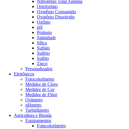
Nitrogênio Total Amônia
Ortofosfato
Oxigênio Consumido
Oxigênio Dissolvido
Ozônio
pH
Potássio
Salinidade
Sílica
Sulfato
Sulfeto
Sulfito
Zinco
Personalizados
Eletrônicos
Fotocolorímetro
Medidor de Cloro
Medidor de Cor
Medidor de Flúor
Oxímetro
pHmetro
Turbidímetro
Agricultura e Biogás
Equipamentos
Fotocolorímetro