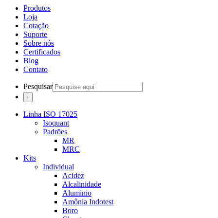
Produtos
Loja
Cotação
Suporte
Sobre nós
Certificados
Blog
Contato
Pesquisar
Linha ISO 17025
Isoquant
Padrões
MR
MRC
Kits
Individual
Acidez
Alcalinidade
Alumínio
Amônia Indotest
Boro