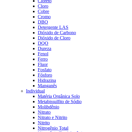
Cloreto
Cloro
Cobre
Cromo
DBO
Detergente LAS
Dióxido de Carbono
Dióxido de Cloro
DQO
Dureza
Fenol
Ferro
Fluor
Fosfato
Fósforo
Hidrazina
Manganês
Individual
Matéria Orgânica Solo
Metabissulfito de Sódio
Molibdênio
Nitrato
Nitrato e Nitrito
Nitrito
Nitrogênio Total