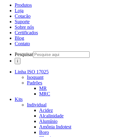
Produtos
Loja
Cotação
Suporte
Sobre nós
Certificados
Blog
Contato
Pesquisar
Linha ISO 17025
Isoquant
Padrões
MR
MRC
Kits
Individual
Acidez
Alcalinidade
Alumínio
Amônia Indotest
Boro