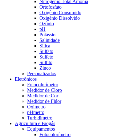
Nitrogênio Total Amônia
Ortofosfato
Oxigênio Consumido
Oxigênio Dissolvido
Ozônio
pH
Potássio
Salinidade
Sílica
Sulfato
Sulfeto
Sulfito
Zinco
Personalizados
Eletrônicos
Fotocolorímetro
Medidor de Cloro
Medidor de Cor
Medidor de Flúor
Oxímetro
pHmetro
Turbidímetro
Agricultura e Biogás
Equipamentos
Fotocolorímetro