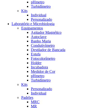
pHmetro
Turbidímetro
Kits
Individual
Personalizado
Laboratório e Microbiologia
Equipamentos
Agitador Magnético
Autoclave
Banho Maria
Condutivímetro
Destilador de Bancada
Estufa
Fotocolorímetro
Holder
Incubadora
Medidor de Cor
pHmetro
Turbidímetro
Kits
Personalizado
Individual
Padrões
MRC
MR