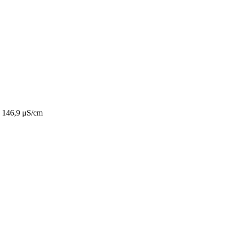
 146,9 μS/cm