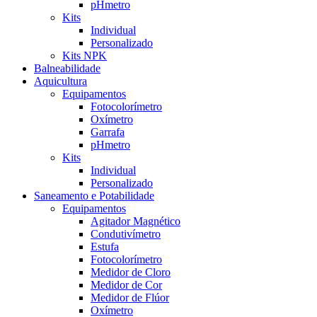
pHmetro
Kits
Individual
Personalizado
Kits NPK
Balneabilidade
Aquicultura
Equipamentos
Fotocolorímetro
Oxímetro
Garrafa
pHmetro
Kits
Individual
Personalizado
Saneamento e Potabilidade
Equipamentos
Agitador Magnético
Condutivímetro
Estufa
Fotocolorímetro
Medidor de Cloro
Medidor de Cor
Medidor de Flúor
Oxímetro