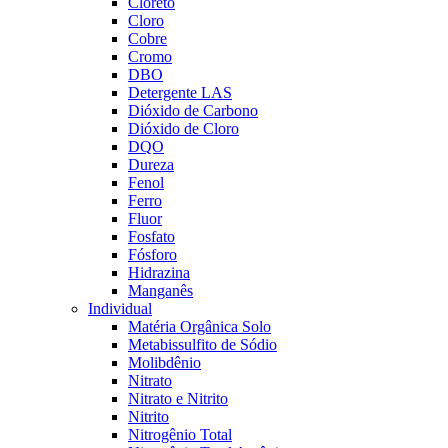
Cloreto
Cloro
Cobre
Cromo
DBO
Detergente LAS
Dióxido de Carbono
Dióxido de Cloro
DQO
Dureza
Fenol
Ferro
Fluor
Fosfato
Fósforo
Hidrazina
Manganês
Individual
Matéria Orgânica Solo
Metabissulfito de Sódio
Molibdênio
Nitrato
Nitrato e Nitrito
Nitrito
Nitrogênio Total