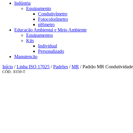
Indústria
Equipamento
Condutivímetro
Fotocolorímetro
pHmetro
Educação Ambiental e Meio Ambiente
Equipamentos
Kits
Individual
Personalizado
Manutenção
Início
/
Linha ISO 17025
/
Padrões
/
MR
/ Padrão MR Condutividade
CÓD.: 8359-T