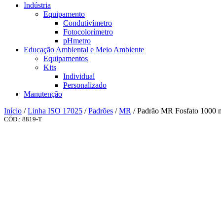
Indústria
Equipamento
Condutivímetro
Fotocolorímetro
pHmetro
Educação Ambiental e Meio Ambiente
Equipamentos
Kits
Individual
Personalizado
Manutenção
Início
/
Linha ISO 17025
/
Padrões
/
MR
/ Padrão MR Fosfato 1000 
CÓD.: 8819-T