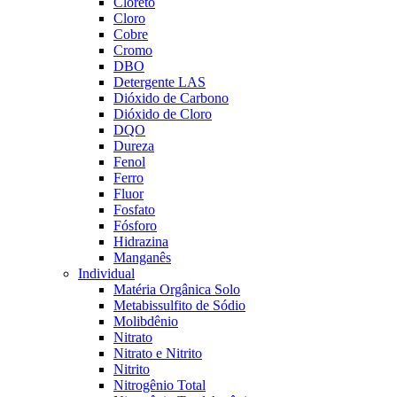
Cloreto
Cloro
Cobre
Cromo
DBO
Detergente LAS
Dióxido de Carbono
Dióxido de Cloro
DQO
Dureza
Fenol
Ferro
Fluor
Fosfato
Fósforo
Hidrazina
Manganês
Individual
Matéria Orgânica Solo
Metabissulfito de Sódio
Molibdênio
Nitrato
Nitrato e Nitrito
Nitrito
Nitrogênio Total