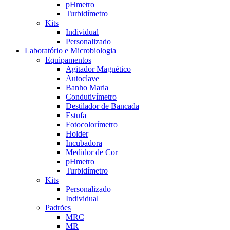
pHmetro
Turbidímetro
Kits
Individual
Personalizado
Laboratório e Microbiologia
Equipamentos
Agitador Magnético
Autoclave
Banho Maria
Condutivímetro
Destilador de Bancada
Estufa
Fotocolorímetro
Holder
Incubadora
Medidor de Cor
pHmetro
Turbidímetro
Kits
Personalizado
Individual
Padrões
MRC
MR