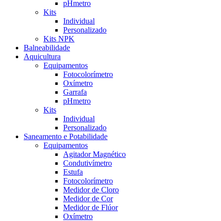
pHmetro
Kits
Individual
Personalizado
Kits NPK
Balneabilidade
Aquicultura
Equipamentos
Fotocolorímetro
Oxímetro
Garrafa
pHmetro
Kits
Individual
Personalizado
Saneamento e Potabilidade
Equipamentos
Agitador Magnético
Condutivímetro
Estufa
Fotocolorímetro
Medidor de Cloro
Medidor de Cor
Medidor de Flúor
Oxímetro