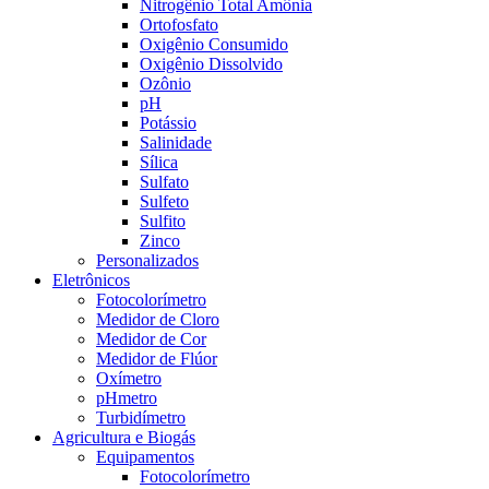
Nitrogênio Total Amônia
Ortofosfato
Oxigênio Consumido
Oxigênio Dissolvido
Ozônio
pH
Potássio
Salinidade
Sílica
Sulfato
Sulfeto
Sulfito
Zinco
Personalizados
Eletrônicos
Fotocolorímetro
Medidor de Cloro
Medidor de Cor
Medidor de Flúor
Oxímetro
pHmetro
Turbidímetro
Agricultura e Biogás
Equipamentos
Fotocolorímetro