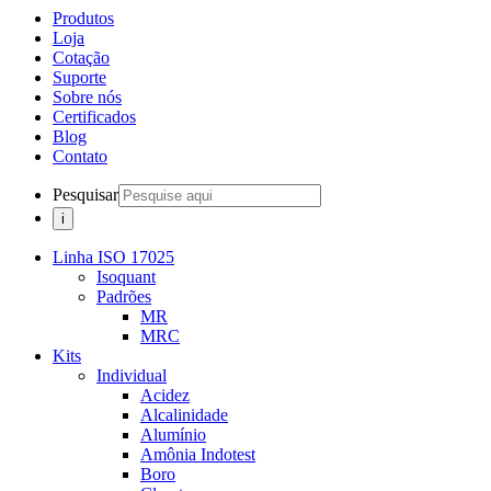
Produtos
Loja
Cotação
Suporte
Sobre nós
Certificados
Blog
Contato
Pesquisar
Linha ISO 17025
Isoquant
Padrões
MR
MRC
Kits
Individual
Acidez
Alcalinidade
Alumínio
Amônia Indotest
Boro