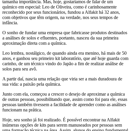
tamanha importância. Mas, hoje, gostaríamos de falar de um
químico em especial: Leo de Oliveira, como é carinhosamente
reconhecido por seus funcionários, fundou a Alfakit há 32 anos,
com objetivos que têm origem, na verdade, nos seus tempos de
infância.
O sonho de fundar uma empresa que fabricasse produtos destinados
a análises de solos e efluentes, portanto, nasceu da sua primeira
aproximação direta com a química.
Leo lembra, nostálgico, de quando ainda era menino, há mais de 50
anos, e ganhou seu primeiro kit laboratório, que até hoje guarda com
carinho, de um técnico vindo do Japão a fim de realizar análise de
solos para seu avô.
A partir daí, nascia uma relação que viria ser a mais duradoura de
sua vida: a paixão pela química.
Junto com ela, começou a crescer o desejo de aproximar a química
de outras pessoas, possibilitando que, assim como foi para ele, essas
pessoas também tivessem a facilidade de aprender como as análises
funcionam na prática.
Hoje, seu sonho já foi realizado. É possível encontrar na Alfakit
inúmeras opções de kits para serem manuseados por pessoas sem
uma formação técnica na área. Assim, alunos do ensino fundamental