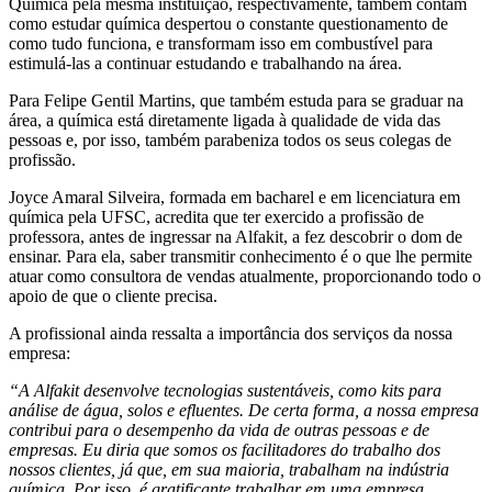
Química pela mesma instituição, respectivamente, também contam
como estudar química despertou o constante questionamento de
como tudo funciona, e transformam isso em combustível para
estimulá-las a continuar estudando e trabalhando na área.
Para Felipe Gentil Martins, que também estuda para se graduar na
área, a química está diretamente ligada à qualidade de vida das
pessoas e, por isso, também parabeniza todos os seus colegas de
profissão.
Joyce Amaral Silveira, formada em bacharel e em licenciatura em
química pela UFSC, acredita que ter exercido a profissão de
professora, antes de ingressar na Alfakit, a fez descobrir o dom de
ensinar. Para ela, saber transmitir conhecimento é o que lhe permite
atuar como consultora de vendas atualmente, proporcionando todo o
apoio de que o cliente precisa.
A profissional ainda ressalta a importância dos serviços da nossa
empresa:
“A Alfakit desenvolve tecnologias sustentáveis, como kits para
análise de água, solos e efluentes. De certa forma, a nossa empresa
contribui para o desempenho da vida de outras pessoas e de
empresas. Eu diria que somos os facilitadores do trabalho dos
nossos clientes, já que, em sua maioria, trabalham na indústria
química. Por isso, é gratificante trabalhar em uma empresa