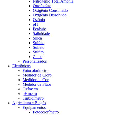
Nitrogênio Total Amônia
Ortofosfato
Oxigênio Consumido
Oxigênio Dissolvido
Ozônio
pH
Potássio
Salinidade
Sílica
Sulfato
Sulfeto
Sulfito
Zinco
Personalizados
Eletrônicos
Fotocolorímetro
Medidor de Cloro
Medidor de Cor
Medidor de Flúor
Oxímetro
pHmetro
Turbidímetro
Agricultura e Biogás
Equipamentos
Fotocolorímetro