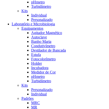
pHmetro
Turbidímetro
Kits
Individual
Personalizado
Laboratório e Microbiologia
Equipamentos
Agitador Magnético
Autoclave
Banho Maria
Condutivímetro
Destilador de Bancada
Estufa
Fotocolorímetro
Holder
Incubadora
Medidor de Cor
pHmetro
Turbidímetro
Kits
Personalizado
Individual
Padrões
MRC
MR