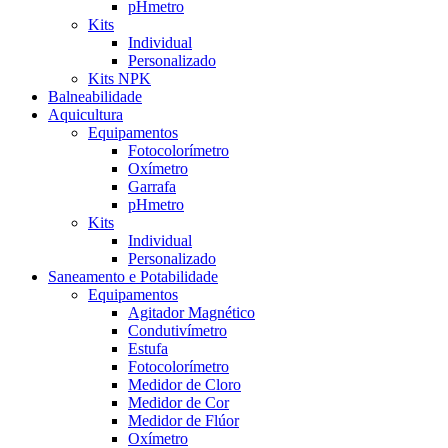
pHmetro
Kits
Individual
Personalizado
Kits NPK
Balneabilidade
Aquicultura
Equipamentos
Fotocolorímetro
Oxímetro
Garrafa
pHmetro
Kits
Individual
Personalizado
Saneamento e Potabilidade
Equipamentos
Agitador Magnético
Condutivímetro
Estufa
Fotocolorímetro
Medidor de Cloro
Medidor de Cor
Medidor de Flúor
Oxímetro