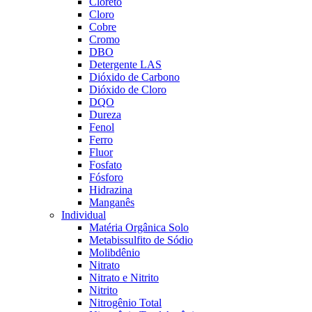
Cloreto
Cloro
Cobre
Cromo
DBO
Detergente LAS
Dióxido de Carbono
Dióxido de Cloro
DQO
Dureza
Fenol
Ferro
Fluor
Fosfato
Fósforo
Hidrazina
Manganês
Individual
Matéria Orgânica Solo
Metabissulfito de Sódio
Molibdênio
Nitrato
Nitrato e Nitrito
Nitrito
Nitrogênio Total