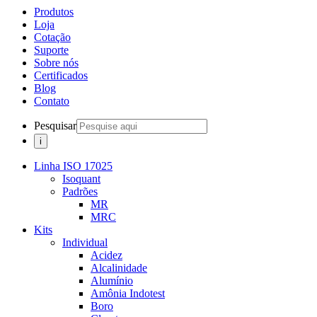
Produtos
Loja
Cotação
Suporte
Sobre nós
Certificados
Blog
Contato
Pesquisar
Linha ISO 17025
Isoquant
Padrões
MR
MRC
Kits
Individual
Acidez
Alcalinidade
Alumínio
Amônia Indotest
Boro