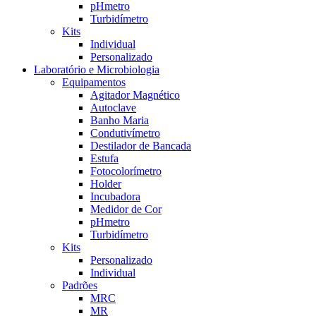
pHmetro
Turbidímetro
Kits
Individual
Personalizado
Laboratório e Microbiologia
Equipamentos
Agitador Magnético
Autoclave
Banho Maria
Condutivímetro
Destilador de Bancada
Estufa
Fotocolorímetro
Holder
Incubadora
Medidor de Cor
pHmetro
Turbidímetro
Kits
Personalizado
Individual
Padrões
MRC
MR