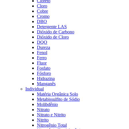
Cloreto
Cloro
Cobre
Cromo
DBO
Detergente LAS
Dióxido de Carbono
Dióxido de Cloro
DQO
Dureza
Fenol
Ferro
Fluor
Fosfato
Fósforo
Hidrazina
Manganês
Individual
Matéria Orgânica Solo
Metabissulfito de Sódio
Molibdênio
Nitrato
Nitrato e Nitrito
Nitrito
Nitrogênio Total