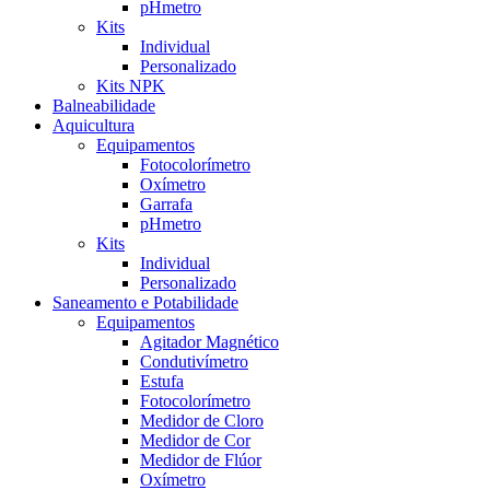
pHmetro
Kits
Individual
Personalizado
Kits NPK
Balneabilidade
Aquicultura
Equipamentos
Fotocolorímetro
Oxímetro
Garrafa
pHmetro
Kits
Individual
Personalizado
Saneamento e Potabilidade
Equipamentos
Agitador Magnético
Condutivímetro
Estufa
Fotocolorímetro
Medidor de Cloro
Medidor de Cor
Medidor de Flúor
Oxímetro