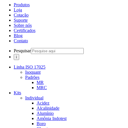
Produtos
Loja
Cotação
Suporte
Sobre nós
Certificados
Blog
Contato
Pesquisar
Linha ISO 17025
Isoquant
Padrões
MR
MRC
Kits
Individual
Acidez
Alcalinidade
Alumínio
Amônia Indotest
Boro