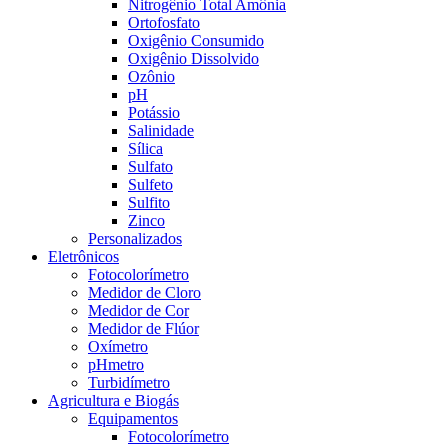
Nitrogênio Total Amônia
Ortofosfato
Oxigênio Consumido
Oxigênio Dissolvido
Ozônio
pH
Potássio
Salinidade
Sílica
Sulfato
Sulfeto
Sulfito
Zinco
Personalizados
Eletrônicos
Fotocolorímetro
Medidor de Cloro
Medidor de Cor
Medidor de Flúor
Oxímetro
pHmetro
Turbidímetro
Agricultura e Biogás
Equipamentos
Fotocolorímetro