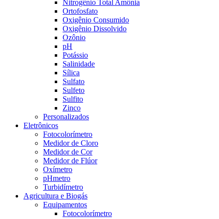
Nitrogênio Total Amônia
Ortofosfato
Oxigênio Consumido
Oxigênio Dissolvido
Ozônio
pH
Potássio
Salinidade
Sílica
Sulfato
Sulfeto
Sulfito
Zinco
Personalizados
Eletrônicos
Fotocolorímetro
Medidor de Cloro
Medidor de Cor
Medidor de Flúor
Oxímetro
pHmetro
Turbidímetro
Agricultura e Biogás
Equipamentos
Fotocolorímetro