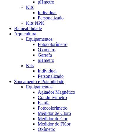
pHmetro
Kits
Individual
Personalizado
Kits NPK
Balneabilidade
Aquicultura
Equipamentos
Fotocolorímetro
Oxímetro
Garrafa
pHmetro
Kits
Individual
Personalizado
Saneamento e Potabilidade
Equipamentos
Agitador Magnético
Condutivímetro
Estufa
Fotocolorímetro
Medidor de Cloro
Medidor de Cor
Medidor de Flúor
Oxímetro