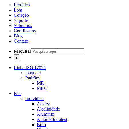
Produtos
Loja
Cotação
Suporte
Sobre nós
Certificados
Blog
Contato
Pesquisar
Linha ISO 17025
Isoquant
Padrões
MR
MRC
Kits
Individual
Acidez
Alcalinidade
Alumínio
Amônia Indotest
Boro