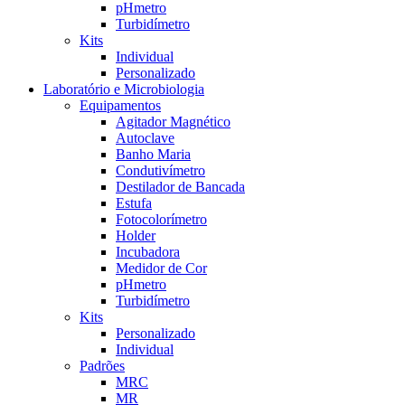
pHmetro
Turbidímetro
Kits
Individual
Personalizado
Laboratório e Microbiologia
Equipamentos
Agitador Magnético
Autoclave
Banho Maria
Condutivímetro
Destilador de Bancada
Estufa
Fotocolorímetro
Holder
Incubadora
Medidor de Cor
pHmetro
Turbidímetro
Kits
Personalizado
Individual
Padrões
MRC
MR