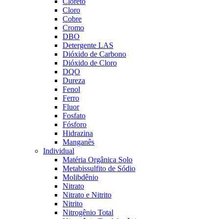
Cloreto
Cloro
Cobre
Cromo
DBO
Detergente LAS
Dióxido de Carbono
Dióxido de Cloro
DQO
Dureza
Fenol
Ferro
Fluor
Fosfato
Fósforo
Hidrazina
Manganês
Individual
Matéria Orgânica Solo
Metabissulfito de Sódio
Molibdênio
Nitrato
Nitrato e Nitrito
Nitrito
Nitrogênio Total