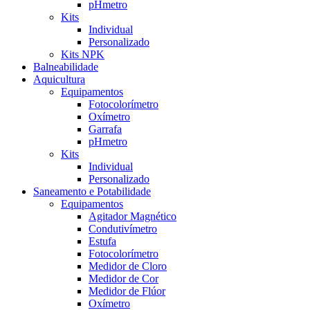
pHmetro
Kits
Individual
Personalizado
Kits NPK
Balneabilidade
Aquicultura
Equipamentos
Fotocolorímetro
Oxímetro
Garrafa
pHmetro
Kits
Individual
Personalizado
Saneamento e Potabilidade
Equipamentos
Agitador Magnético
Condutivímetro
Estufa
Fotocolorímetro
Medidor de Cloro
Medidor de Cor
Medidor de Flúor
Oxímetro