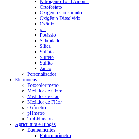
Nitrogênio Total Amônia
Ortofosfato
Oxigênio Consumido
Oxigênio Dissolvido
Ozônio
pH
Potássio
Salinidade
Sílica
Sulfato
Sulfeto
Sulfito
Zinco
Personalizados
Eletrônicos
Fotocolorímetro
Medidor de Cloro
Medidor de Cor
Medidor de Flúor
Oxímetro
pHmetro
Turbidímetro
Agricultura e Biogás
Equipamentos
Fotocolorímetro