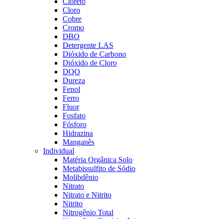
Cloreto
Cloro
Cobre
Cromo
DBO
Detergente LAS
Dióxido de Carbono
Dióxido de Cloro
DQO
Dureza
Fenol
Ferro
Fluor
Fosfato
Fósforo
Hidrazina
Manganês
Individual
Matéria Orgânica Solo
Metabissulfito de Sódio
Molibdênio
Nitrato
Nitrato e Nitrito
Nitrito
Nitrogênio Total