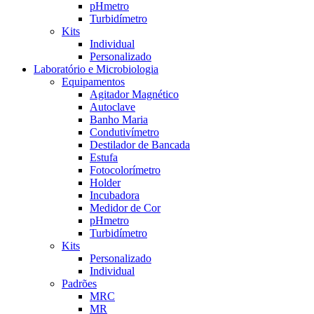
pHmetro
Turbidímetro
Kits
Individual
Personalizado
Laboratório e Microbiologia
Equipamentos
Agitador Magnético
Autoclave
Banho Maria
Condutivímetro
Destilador de Bancada
Estufa
Fotocolorímetro
Holder
Incubadora
Medidor de Cor
pHmetro
Turbidímetro
Kits
Personalizado
Individual
Padrões
MRC
MR