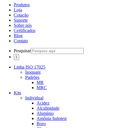
Produtos
Loja
Cotação
Suporte
Sobre nós
Certificados
Blog
Contato
Pesquisar
Linha ISO 17025
Isoquant
Padrões
MR
MRC
Kits
Individual
Acidez
Alcalinidade
Alumínio
Amônia Indotest
Boro