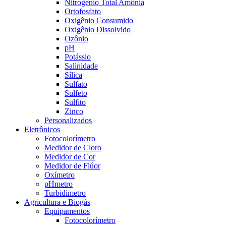
Nitrogênio Total Amônia
Ortofosfato
Oxigênio Consumido
Oxigênio Dissolvido
Ozônio
pH
Potássio
Salinidade
Sílica
Sulfato
Sulfeto
Sulfito
Zinco
Personalizados
Eletrônicos
Fotocolorímetro
Medidor de Cloro
Medidor de Cor
Medidor de Flúor
Oxímetro
pHmetro
Turbidímetro
Agricultura e Biogás
Equipamentos
Fotocolorímetro