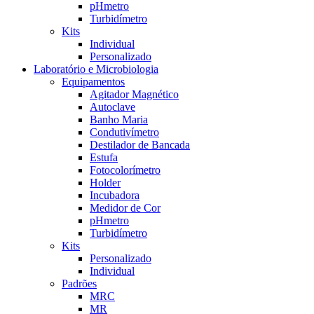
pHmetro
Turbidímetro
Kits
Individual
Personalizado
Laboratório e Microbiologia
Equipamentos
Agitador Magnético
Autoclave
Banho Maria
Condutivímetro
Destilador de Bancada
Estufa
Fotocolorímetro
Holder
Incubadora
Medidor de Cor
pHmetro
Turbidímetro
Kits
Personalizado
Individual
Padrões
MRC
MR