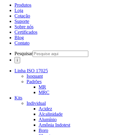
Produtos
Loja
Cotação
Suporte
Sobre nós
Certificados
Blog
Contato
Pesquisar
Linha ISO 17025
Isoquant
Padrões
MR
MRC
Kits
Individual
Acidez
Alcalinidade
Alumínio
Amônia Indotest
Boro