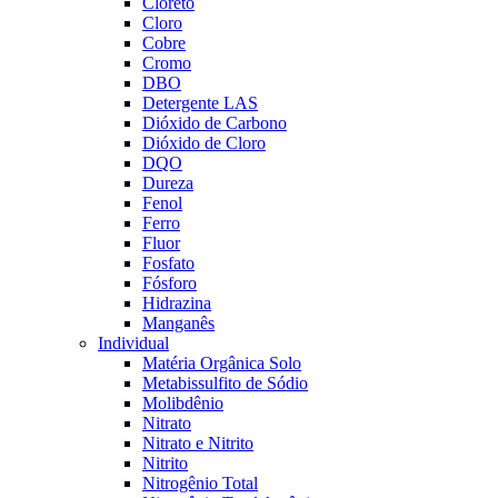
Cloreto
Cloro
Cobre
Cromo
DBO
Detergente LAS
Dióxido de Carbono
Dióxido de Cloro
DQO
Dureza
Fenol
Ferro
Fluor
Fosfato
Fósforo
Hidrazina
Manganês
Individual
Matéria Orgânica Solo
Metabissulfito de Sódio
Molibdênio
Nitrato
Nitrato e Nitrito
Nitrito
Nitrogênio Total