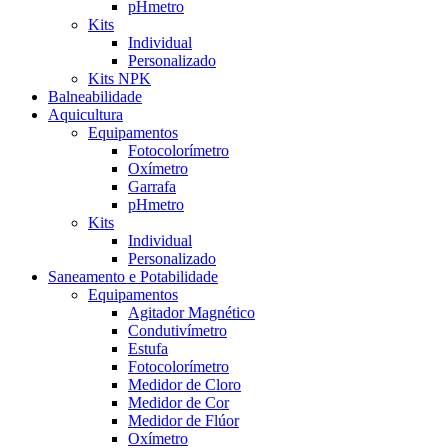
pHmetro
Kits
Individual
Personalizado
Kits NPK
Balneabilidade
Aquicultura
Equipamentos
Fotocolorímetro
Oxímetro
Garrafa
pHmetro
Kits
Individual
Personalizado
Saneamento e Potabilidade
Equipamentos
Agitador Magnético
Condutivímetro
Estufa
Fotocolorímetro
Medidor de Cloro
Medidor de Cor
Medidor de Flúor
Oxímetro