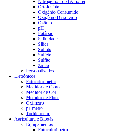
Nitrogênio Total Amônia
Ortofosfato
Oxigênio Consumido
Oxigênio Dissolvido
Ozônio
pH
Potássio
Salinidade
Sílica
Sulfato
Sulfeto
Sulfito
Zinco
Personalizados
Eletrônicos
Fotocolorímetro
Medidor de Cloro
Medidor de Cor
Medidor de Flúor
Oxímetro
pHmetro
Turbidímetro
Agricultura e Biogás
Equipamentos
Fotocolorímetro