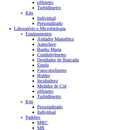
pHmetro
Turbidímetro
Kits
Individual
Personalizado
Laboratório e Microbiologia
Equipamentos
Agitador Magnético
Autoclave
Banho Maria
Condutivímetro
Destilador de Bancada
Estufa
Fotocolorímetro
Holder
Incubadora
Medidor de Cor
pHmetro
Turbidímetro
Kits
Personalizado
Individual
Padrões
MRC
MR