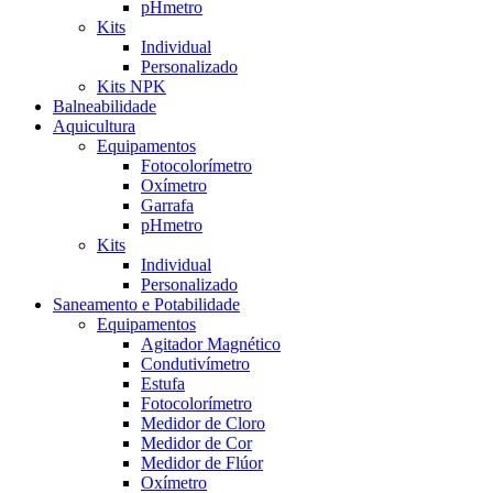
pHmetro
Kits
Individual
Personalizado
Kits NPK
Balneabilidade
Aquicultura
Equipamentos
Fotocolorímetro
Oxímetro
Garrafa
pHmetro
Kits
Individual
Personalizado
Saneamento e Potabilidade
Equipamentos
Agitador Magnético
Condutivímetro
Estufa
Fotocolorímetro
Medidor de Cloro
Medidor de Cor
Medidor de Flúor
Oxímetro