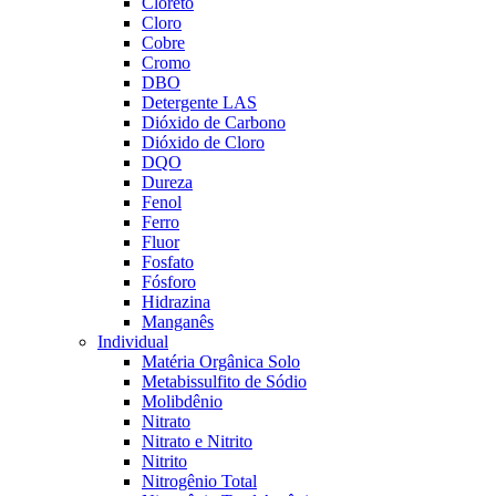
Cloreto
Cloro
Cobre
Cromo
DBO
Detergente LAS
Dióxido de Carbono
Dióxido de Cloro
DQO
Dureza
Fenol
Ferro
Fluor
Fosfato
Fósforo
Hidrazina
Manganês
Individual
Matéria Orgânica Solo
Metabissulfito de Sódio
Molibdênio
Nitrato
Nitrato e Nitrito
Nitrito
Nitrogênio Total