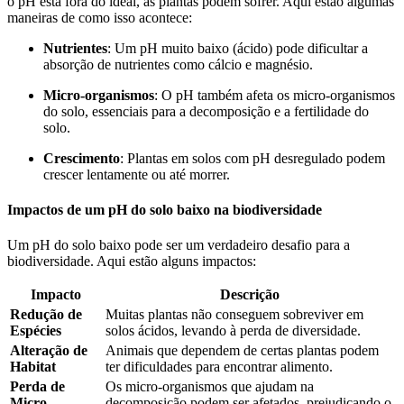
o pH está fora do ideal, as plantas podem sofrer. Aqui estão algumas
maneiras de como isso acontece:
Nutrientes
: Um pH muito baixo (ácido) pode dificultar a
absorção de nutrientes como cálcio e magnésio.
Micro-organismos
: O pH também afeta os micro-organismos
do solo, essenciais para a decomposição e a fertilidade do
solo.
Crescimento
: Plantas em solos com pH desregulado podem
crescer lentamente ou até morrer.
Impactos de um pH do solo baixo na biodiversidade
Um pH do solo baixo pode ser um verdadeiro desafio para a
biodiversidade. Aqui estão alguns impactos:
Impacto
Descrição
Redução de
Muitas plantas não conseguem sobreviver em
Espécies
solos ácidos, levando à perda de diversidade.
Alteração de
Animais que dependem de certas plantas podem
Habitat
ter dificuldades para encontrar alimento.
Perda de
Os micro-organismos que ajudam na
Micro-
decomposição podem ser afetados, prejudicando o