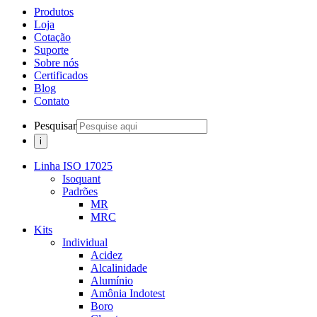
Produtos
Loja
Cotação
Suporte
Sobre nós
Certificados
Blog
Contato
Pesquisar
Linha ISO 17025
Isoquant
Padrões
MR
MRC
Kits
Individual
Acidez
Alcalinidade
Alumínio
Amônia Indotest
Boro