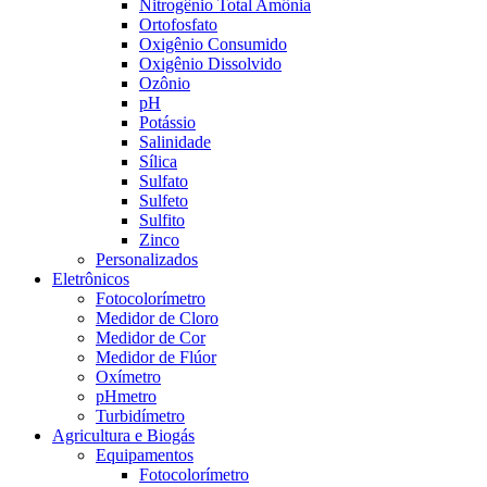
Nitrogênio Total Amônia
Ortofosfato
Oxigênio Consumido
Oxigênio Dissolvido
Ozônio
pH
Potássio
Salinidade
Sílica
Sulfato
Sulfeto
Sulfito
Zinco
Personalizados
Eletrônicos
Fotocolorímetro
Medidor de Cloro
Medidor de Cor
Medidor de Flúor
Oxímetro
pHmetro
Turbidímetro
Agricultura e Biogás
Equipamentos
Fotocolorímetro