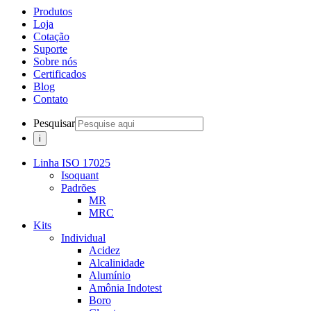
Produtos
Loja
Cotação
Suporte
Sobre nós
Certificados
Blog
Contato
Pesquisar
Linha ISO 17025
Isoquant
Padrões
MR
MRC
Kits
Individual
Acidez
Alcalinidade
Alumínio
Amônia Indotest
Boro