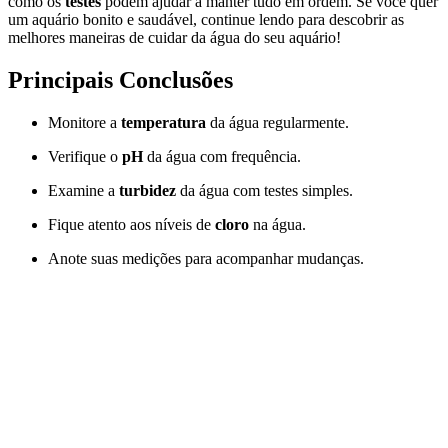
como os
testes
podem ajudar a manter tudo em ordem. Se você quer
um aquário bonito e saudável, continue lendo para descobrir as
melhores maneiras de cuidar da água do seu aquário!
Principais Conclusões
Monitore a
temperatura
da água regularmente.
Verifique o
pH
da água com frequência.
Examine a
turbidez
da água com testes simples.
Fique atento aos níveis de
cloro
na água.
Anote suas medições para acompanhar mudanças.