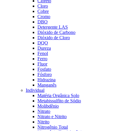
Cloreto
Cloro
Cobre
Cromo
DBO
Detergente LAS
Dióxido de Carbono
Dióxido de Cloro
DQO
Dureza
Fenol
Ferro
Fluor
Fosfato
Fósforo
Hidrazina
Manganês
Individual
Matéria Orgânica Solo
Metabissulfito de Sódio
Molibdênio
Nitrato
Nitrato e Nitrito
Nitrito
Nitrogênio Total