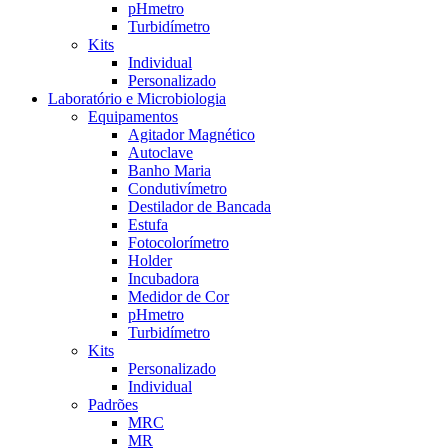
pHmetro
Turbidímetro
Kits
Individual
Personalizado
Laboratório e Microbiologia
Equipamentos
Agitador Magnético
Autoclave
Banho Maria
Condutivímetro
Destilador de Bancada
Estufa
Fotocolorímetro
Holder
Incubadora
Medidor de Cor
pHmetro
Turbidímetro
Kits
Personalizado
Individual
Padrões
MRC
MR