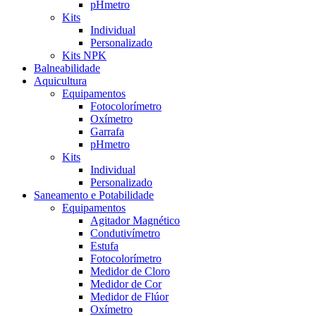
pHmetro
Kits
Individual
Personalizado
Kits NPK
Balneabilidade
Aquicultura
Equipamentos
Fotocolorímetro
Oxímetro
Garrafa
pHmetro
Kits
Individual
Personalizado
Saneamento e Potabilidade
Equipamentos
Agitador Magnético
Condutivímetro
Estufa
Fotocolorímetro
Medidor de Cloro
Medidor de Cor
Medidor de Flúor
Oxímetro