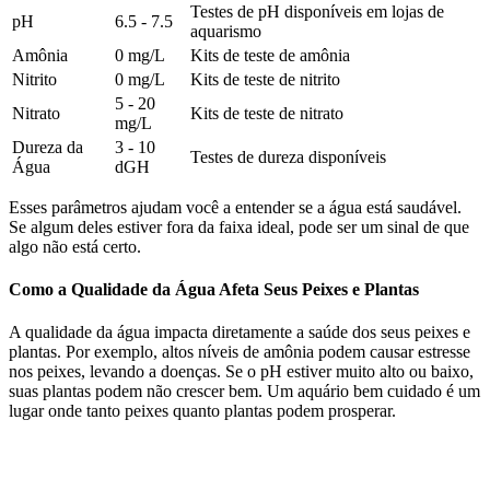
Testes de pH disponíveis em lojas de
pH
6.5 - 7.5
aquarismo
Amônia
0 mg/L
Kits de teste de amônia
Nitrito
0 mg/L
Kits de teste de nitrito
5 - 20
Nitrato
Kits de teste de nitrato
mg/L
Dureza da
3 - 10
Testes de dureza disponíveis
Água
dGH
Esses parâmetros ajudam você a entender se a água está saudável.
Se algum deles estiver fora da faixa ideal, pode ser um sinal de que
algo não está certo.
Como a Qualidade da Água Afeta Seus Peixes e Plantas
A qualidade da água impacta diretamente a saúde dos seus peixes e
plantas. Por exemplo, altos níveis de amônia podem causar estresse
nos peixes, levando a doenças. Se o pH estiver muito alto ou baixo,
suas plantas podem não crescer bem. Um aquário bem cuidado é um
lugar onde tanto peixes quanto plantas podem prosperar.