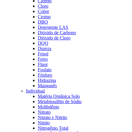
Cloreto
Cloro
Cobre
Cromo
DBO
Detergente LAS
Dióxido de Carbono
Dióxido de Cloro
DQO
Dureza
Fenol
Ferro
Fluor
Fosfato
Fósforo
Hidrazina
Manganês
Individual
Matéria Orgânica Solo
Metabissulfito de Sódio
Molibdênio
Nitrato
Nitrato e Nitrito
Nitrito
Nitrogênio Total