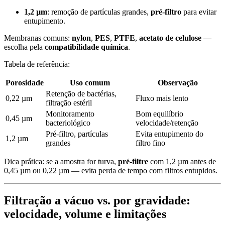
1,2 µm
: remoção de partículas grandes,
pré-filtro
para evitar
entupimento.
Membranas comuns:
nylon
,
PES
,
PTFE
,
acetato de celulose
—
escolha pela
compatibilidade química
.
Tabela de referência:
Porosidade
Uso comum
Observação
Retenção de bactérias,
0,22 µm
Fluxo mais lento
filtração estéril
Monitoramento
Bom equilíbrio
0,45 µm
bacteriológico
velocidade/retenção
Pré-filtro, partículas
Evita entupimento do
1,2 µm
grandes
filtro fino
Dica prática: se a amostra for turva,
pré-filtre
com 1,2 µm antes de
0,45 µm ou 0,22 µm — evita perda de tempo com filtros entupidos.
Filtração a vácuo vs. por gravidade:
velocidade, volume e limitações