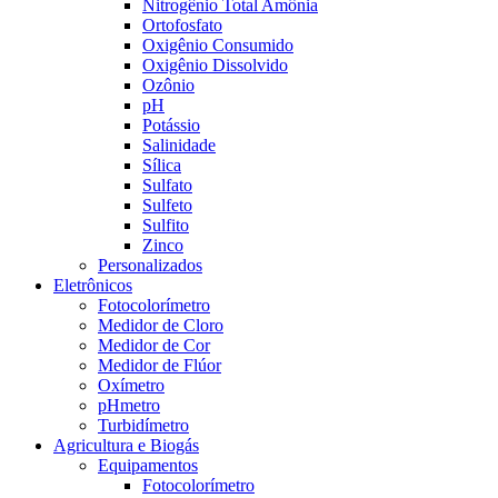
Nitrogênio Total Amônia
Ortofosfato
Oxigênio Consumido
Oxigênio Dissolvido
Ozônio
pH
Potássio
Salinidade
Sílica
Sulfato
Sulfeto
Sulfito
Zinco
Personalizados
Eletrônicos
Fotocolorímetro
Medidor de Cloro
Medidor de Cor
Medidor de Flúor
Oxímetro
pHmetro
Turbidímetro
Agricultura e Biogás
Equipamentos
Fotocolorímetro