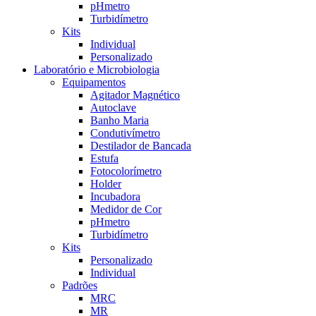
pHmetro
Turbidímetro
Kits
Individual
Personalizado
Laboratório e Microbiologia
Equipamentos
Agitador Magnético
Autoclave
Banho Maria
Condutivímetro
Destilador de Bancada
Estufa
Fotocolorímetro
Holder
Incubadora
Medidor de Cor
pHmetro
Turbidímetro
Kits
Personalizado
Individual
Padrões
MRC
MR