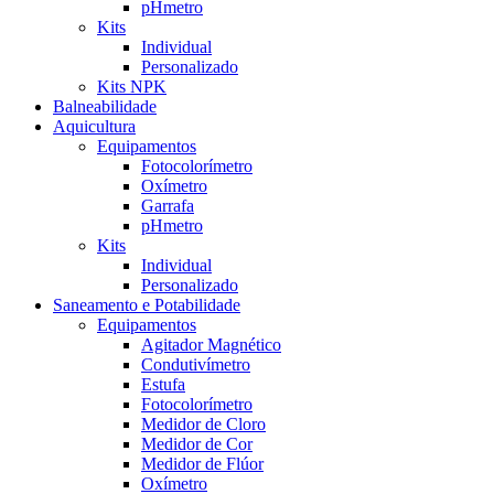
pHmetro
Kits
Individual
Personalizado
Kits NPK
Balneabilidade
Aquicultura
Equipamentos
Fotocolorímetro
Oxímetro
Garrafa
pHmetro
Kits
Individual
Personalizado
Saneamento e Potabilidade
Equipamentos
Agitador Magnético
Condutivímetro
Estufa
Fotocolorímetro
Medidor de Cloro
Medidor de Cor
Medidor de Flúor
Oxímetro