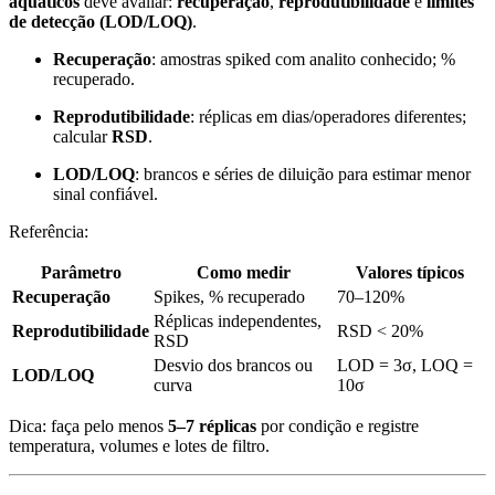
aquáticos
deve avaliar:
recuperação
,
reprodutibilidade
e
limites
de detecção (LOD/LOQ)
.
Recuperação
: amostras spiked com analito conhecido; %
recuperado.
Reprodutibilidade
: réplicas em dias/operadores diferentes;
calcular
RSD
.
LOD/LOQ
: brancos e séries de diluição para estimar menor
sinal confiável.
Referência:
Parâmetro
Como medir
Valores típicos
Recuperação
Spikes, % recuperado
70–120%
Réplicas independentes,
Reprodutibilidade
RSD < 20%
RSD
Desvio dos brancos ou
LOD = 3σ, LOQ =
LOD/LOQ
curva
10σ
Dica: faça pelo menos
5–7 réplicas
por condição e registre
temperatura, volumes e lotes de filtro.