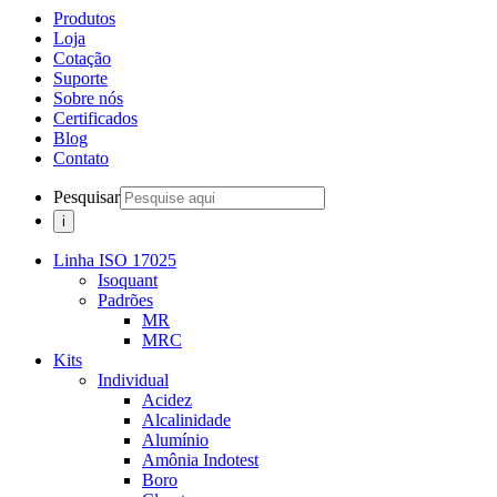
Produtos
Loja
Cotação
Suporte
Sobre nós
Certificados
Blog
Contato
Pesquisar
Linha ISO 17025
Isoquant
Padrões
MR
MRC
Kits
Individual
Acidez
Alcalinidade
Alumínio
Amônia Indotest
Boro