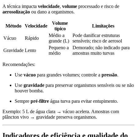
A técnica impacta
velocidade
,
volume
processado e risco de
aerosolização
ou dano a organismos.
Volume
Método
Velocidade
Limitações
típico
Médio a
Pode danificar estruturas
Vácuo
Rápido
grande (L)
sensíveis; risco de aerosol
Pequeno a
Demorado; não indicado para
Gravidade
Lento
médio
amostras muito turvas
Recomendações:
Use
vácuo
para grandes volumes; controle a
pressão
.
Use
gravidade
para preservar organismos sensíveis ou se não
houver bomba.
Sempre
pré-filtre
água turva para evitar entupimento.
Exemplo: 5 L de água clara → vácuo acelera. Amostras com
plâncton vivo → gravidade preserva organismos.
Indicadores de eficiência e qualidade do