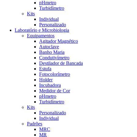
pHmetro
Turbidímetro
Kits
Individual
Personalizado
Laboratório e Microbiologia
Equipamentos
Agitador Magnético
Autoclave
Banho Maria
Condutivímetro
Destilador de Bancada
Estufa
Fotocolorímetro
Holder
Incubadora
Medidor de Cor
pHmetro
Turbidímetro
Kits
Personalizado
Individual
Padrões
MRC
MR