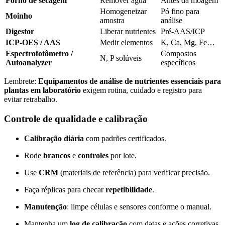
Forno de secagem
Remover água
Antes da moagem
Homogeneizar
Pó fino para
Moinho
amostra
análise
Digestor
Liberar nutrientes
Pré-AAS/ICP
ICP-OES / AAS
Medir elementos
K, Ca, Mg, Fe…
Espectrofotômetro /
Compostos
N, P solúveis
Autoanalyzer
específicos
Lembrete:
Equipamentos de análise de nutrientes essenciais para
plantas em laboratório
exigem rotina, cuidado e registro para
evitar retrabalho.
Controle de qualidade e calibração
Calibração diária
com padrões certificados.
Rode
brancos
e
controles
por lote.
Use
CRM
(materiais de referência) para verificar precisão.
Faça réplicas para checar
repetibilidade
.
Manutenção
: limpe células e sensores conforme o manual.
Mantenha um
log de calibração
com datas e ações corretivas.