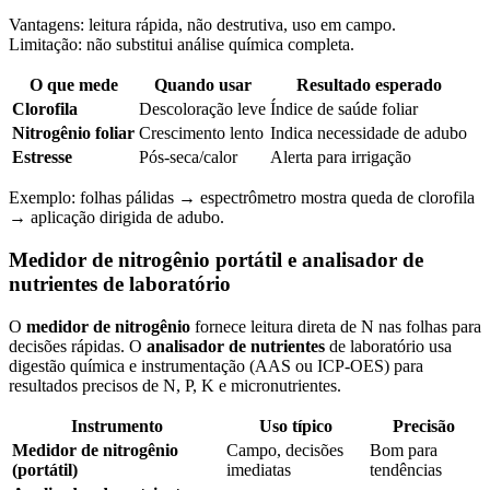
Vantagens: leitura rápida, não destrutiva, uso em campo.
Limitação: não substitui análise química completa.
O que mede
Quando usar
Resultado esperado
Clorofila
Descoloração leve
Índice de saúde foliar
Nitrogênio foliar
Crescimento lento
Indica necessidade de adubo
Estresse
Pós-seca/calor
Alerta para irrigação
Exemplo: folhas pálidas → espectrômetro mostra queda de clorofila
→ aplicação dirigida de adubo.
Medidor de nitrogênio portátil e analisador de
nutrientes de laboratório
O
medidor de nitrogênio
fornece leitura direta de N nas folhas para
decisões rápidas. O
analisador de nutrientes
de laboratório usa
digestão química e instrumentação (AAS ou ICP-OES) para
resultados precisos de N, P, K e micronutrientes.
Instrumento
Uso típico
Precisão
Medidor de nitrogênio
Campo, decisões
Bom para
(portátil)
imediatas
tendências