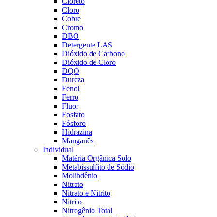
Cloreto
Cloro
Cobre
Cromo
DBO
Detergente LAS
Dióxido de Carbono
Dióxido de Cloro
DQO
Dureza
Fenol
Ferro
Fluor
Fosfato
Fósforo
Hidrazina
Manganês
Individual
Matéria Orgânica Solo
Metabissulfito de Sódio
Molibdênio
Nitrato
Nitrato e Nitrito
Nitrito
Nitrogênio Total