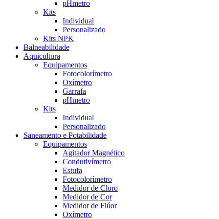
pHmetro
Kits
Individual
Personalizado
Kits NPK
Balneabilidade
Aquicultura
Equipamentos
Fotocolorímetro
Oxímetro
Garrafa
pHmetro
Kits
Individual
Personalizado
Saneamento e Potabilidade
Equipamentos
Agitador Magnético
Condutivímetro
Estufa
Fotocolorímetro
Medidor de Cloro
Medidor de Cor
Medidor de Flúor
Oxímetro