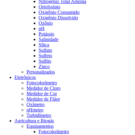
Nitrogênio Total Amônia
Ortofosfato
Oxigênio Consumido
Oxigênio Dissolvido
Ozônio
pH
Potássio
Salinidade
Sílica
Sulfato
Sulfeto
Sulfito
Zinco
Personalizados
Eletrônicos
Fotocolorímetro
Medidor de Cloro
Medidor de Cor
Medidor de Flúor
Oxímetro
pHmetro
Turbidímetro
Agricultura e Biogás
Equipamentos
Fotocolorímetro