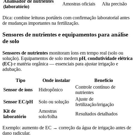
Analisador de nutrientes
Amostras oficiais
Alta precisão
(laboratório)
Dica: combine leituras portáteis com confirmação laboratorial antes
de mudanças importantes na fertilização.
Sensores de nutrientes e equipamentos para análise
de solo
Sensores de nutrientes
monitoram íons em tempo real (solo ou
solução). Equipamentos de solo medem
pH
,
condutividade elétrica
(EC)
e matéria orgânica — essenciais para ajustar irrigação e
adubação.
Tipo
Onde instalar
Benefício
Controle contínuo de
Sensor de íons
Hidropônico
nutrientes
Ajuste de
Sensor EC/pH
Solo ou solução
fertilização/irrigação
Kit de
Amostras
Resultados detalhados
laboratório
solo/folha
Exemplo: aumento de EC → correção da água de irrigação antes de
dano radicular.