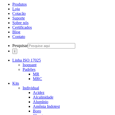
Produtos
Loja
Cotação
Suporte
Sobre nós
Certificados
Blog
Contato
Pesquisar
Linha ISO 17025
Isoquant
Padrões
MR
MRC
Kits
Individual
Acidez
Alcalinidade
Alumínio
Amônia Indotest
Boro