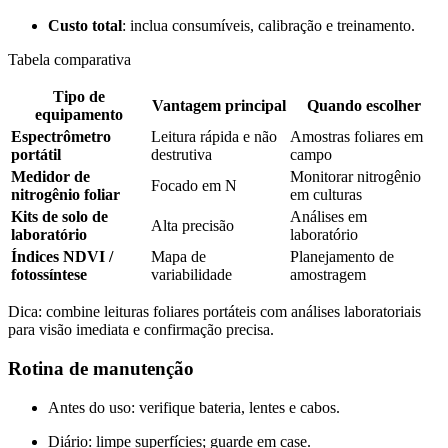
Custo total
: inclua consumíveis, calibração e treinamento.
Tabela comparativa
Tipo de
Vantagem principal
Quando escolher
equipamento
Espectrômetro
Leitura rápida e não
Amostras foliares em
portátil
destrutiva
campo
Medidor de
Monitorar nitrogênio
Focado em N
nitrogênio foliar
em culturas
Kits de solo de
Análises em
Alta precisão
laboratório
laboratório
Índices NDVI /
Mapa de
Planejamento de
fotossíntese
variabilidade
amostragem
Dica: combine leituras foliares portáteis com análises laboratoriais
para visão imediata e confirmação precisa.
Rotina de manutenção
Antes do uso: verifique bateria, lentes e cabos.
Diário: limpe superfícies; guarde em case.