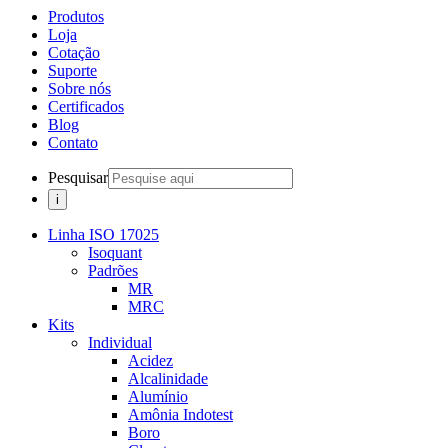
Produtos
Loja
Cotação
Suporte
Sobre nós
Certificados
Blog
Contato
Pesquisar
Linha ISO 17025
Isoquant
Padrões
MR
MRC
Kits
Individual
Acidez
Alcalinidade
Alumínio
Amônia Indotest
Boro