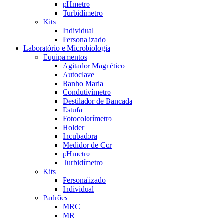
pHmetro
Turbidímetro
Kits
Individual
Personalizado
Laboratório e Microbiologia
Equipamentos
Agitador Magnético
Autoclave
Banho Maria
Condutivímetro
Destilador de Bancada
Estufa
Fotocolorímetro
Holder
Incubadora
Medidor de Cor
pHmetro
Turbidímetro
Kits
Personalizado
Individual
Padrões
MRC
MR