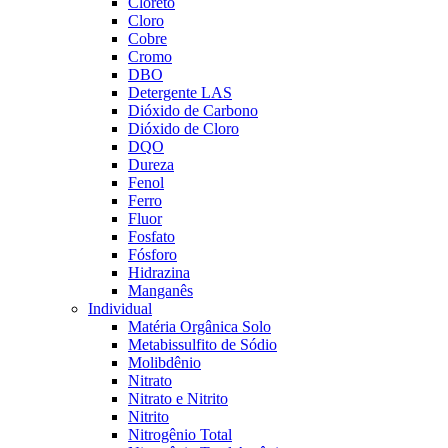
Cloreto
Cloro
Cobre
Cromo
DBO
Detergente LAS
Dióxido de Carbono
Dióxido de Cloro
DQO
Dureza
Fenol
Ferro
Fluor
Fosfato
Fósforo
Hidrazina
Manganês
Individual
Matéria Orgânica Solo
Metabissulfito de Sódio
Molibdênio
Nitrato
Nitrato e Nitrito
Nitrito
Nitrogênio Total