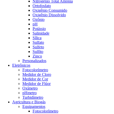
Nitrogênio Total Amônia
Ortofosfato
Oxigênio Consumido
Oxigênio Dissolvido
Ozônio
pH
Potássio
Salinidade
Sílica
Sulfato
Sulfeto
Sulfito
Zinco
Personalizados
Eletrônicos
Fotocolorímetro
Medidor de Cloro
Medidor de Cor
Medidor de Flúor
Oxímetro
pHmetro
Turbidímetro
Agricultura e Biogás
Equipamentos
Fotocolorímetro