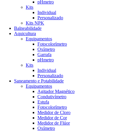
pHmetro
Kits
Individual
Personalizado
Kits NPK
Balneabilidade
Aquicultura
Equipamentos
Fotocolorímetro
Oxímetro
Garrafa
pHmetro
Kits
Individual
Personalizado
Saneamento e Potabilidade
Equipamentos
Agitador Magnético
Condutivímetro
Estufa
Fotocolorímetro
Medidor de Cloro
Medidor de Cor
Medidor de Flúor
Oxímetro