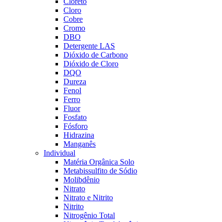
Cloreto
Cloro
Cobre
Cromo
DBO
Detergente LAS
Dióxido de Carbono
Dióxido de Cloro
DQO
Dureza
Fenol
Ferro
Fluor
Fosfato
Fósforo
Hidrazina
Manganês
Individual
Matéria Orgânica Solo
Metabissulfito de Sódio
Molibdênio
Nitrato
Nitrato e Nitrito
Nitrito
Nitrogênio Total