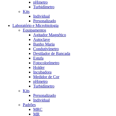
pHmetro
Turbidímetro
Kits
Individual
Personalizado
Laboratório e Microbiologia
Equipamentos
Agitador Magnético
Autoclave
Banho Maria
Condutivímetro
Destilador de Bancada
Estufa
Fotocolorímetro
Holder
Incubadora
Medidor de Cor
pHmetro
Turbidímetro
Kits
Personalizado
Individual
Padrões
MRC
MR