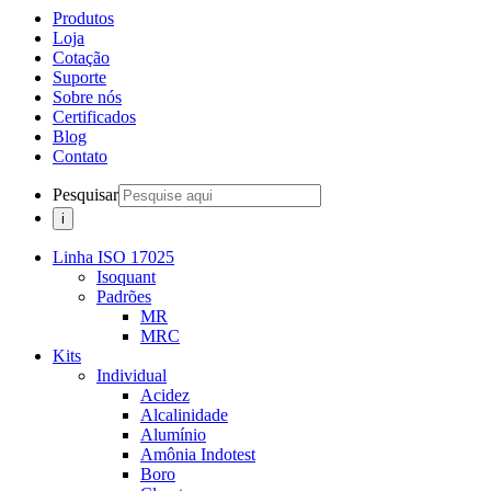
Produtos
Loja
Cotação
Suporte
Sobre nós
Certificados
Blog
Contato
Pesquisar
Linha ISO 17025
Isoquant
Padrões
MR
MRC
Kits
Individual
Acidez
Alcalinidade
Alumínio
Amônia Indotest
Boro