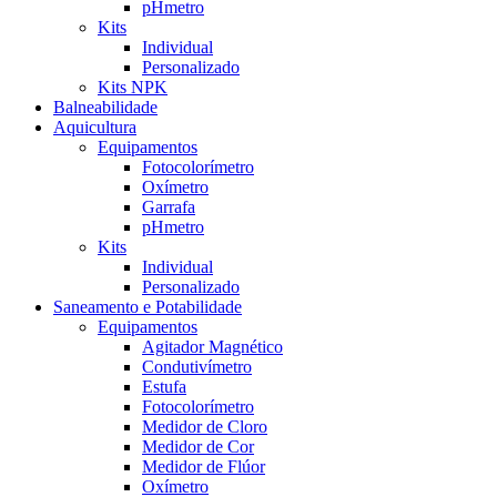
pHmetro
Kits
Individual
Personalizado
Kits NPK
Balneabilidade
Aquicultura
Equipamentos
Fotocolorímetro
Oxímetro
Garrafa
pHmetro
Kits
Individual
Personalizado
Saneamento e Potabilidade
Equipamentos
Agitador Magnético
Condutivímetro
Estufa
Fotocolorímetro
Medidor de Cloro
Medidor de Cor
Medidor de Flúor
Oxímetro