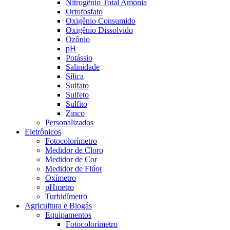
Nitrogênio Total Amônia
Ortofosfato
Oxigênio Consumido
Oxigênio Dissolvido
Ozônio
pH
Potássio
Salinidade
Sílica
Sulfato
Sulfeto
Sulfito
Zinco
Personalizados
Eletrônicos
Fotocolorímetro
Medidor de Cloro
Medidor de Cor
Medidor de Flúor
Oxímetro
pHmetro
Turbidímetro
Agricultura e Biogás
Equipamentos
Fotocolorímetro