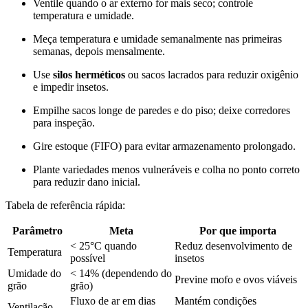
Ventile quando o ar externo for mais seco; controle
temperatura e umidade.
Meça temperatura e umidade semanalmente nas primeiras
semanas, depois mensalmente.
Use
silos herméticos
ou sacos lacrados para reduzir oxigênio
e impedir insetos.
Empilhe sacos longe de paredes e do piso; deixe corredores
para inspeção.
Gire estoque (FIFO) para evitar armazenamento prolongado.
Plante variedades menos vulneráveis e colha no ponto correto
para reduzir dano inicial.
Tabela de referência rápida:
Parâmetro
Meta
Por que importa
< 25°C quando
Reduz desenvolvimento de
Temperatura
possível
insetos
Umidade do
< 14% (dependendo do
Previne mofo e ovos viáveis
grão
grão)
Fluxo de ar em dias
Mantém condições
Ventilação