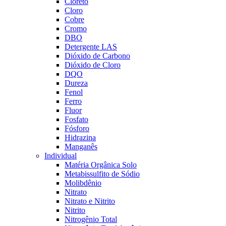
Cloreto
Cloro
Cobre
Cromo
DBO
Detergente LAS
Dióxido de Carbono
Dióxido de Cloro
DQO
Dureza
Fenol
Ferro
Fluor
Fosfato
Fósforo
Hidrazina
Manganês
Individual
Matéria Orgânica Solo
Metabissulfito de Sódio
Molibdênio
Nitrato
Nitrato e Nitrito
Nitrito
Nitrogênio Total