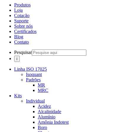
Produtos
Loja
Cotação
Suporte
Sobre nós
Certificados
Blog
Contato
Pesquisar
Linha ISO 17025
Isoquant
Padrões
MR
MRC
Kits
Individual
Acidez
Alcalinidade
Alumínio
Amônia Indotest
Boro