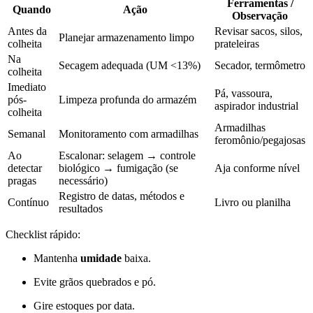
Ferramentas /
Quando
Ação
Observação
Antes da
Revisar sacos, silos,
Planejar armazenamento limpo
colheita
prateleiras
Na
Secagem adequada (UM <13%)
Secador, termômetro
colheita
Imediato
Pá, vassoura,
pós-
Limpeza profunda do armazém
aspirador industrial
colheita
Armadilhas
Semanal
Monitoramento com armadilhas
feromônio/pegajosas
Ao
Escalonar: selagem → controle
detectar
biológico → fumigação (se
Aja conforme nível
pragas
necessário)
Registro de datas, métodos e
Contínuo
Livro ou planilha
resultados
Checklist rápido:
Mantenha
umidade
baixa.
Evite grãos quebrados e pó.
Gire estoques por data.