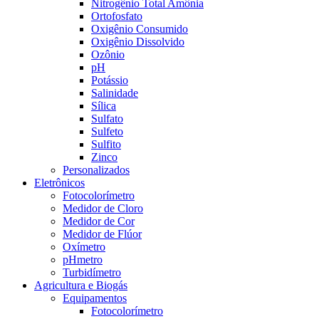
Nitrogênio Total Amônia
Ortofosfato
Oxigênio Consumido
Oxigênio Dissolvido
Ozônio
pH
Potássio
Salinidade
Sílica
Sulfato
Sulfeto
Sulfito
Zinco
Personalizados
Eletrônicos
Fotocolorímetro
Medidor de Cloro
Medidor de Cor
Medidor de Flúor
Oxímetro
pHmetro
Turbidímetro
Agricultura e Biogás
Equipamentos
Fotocolorímetro