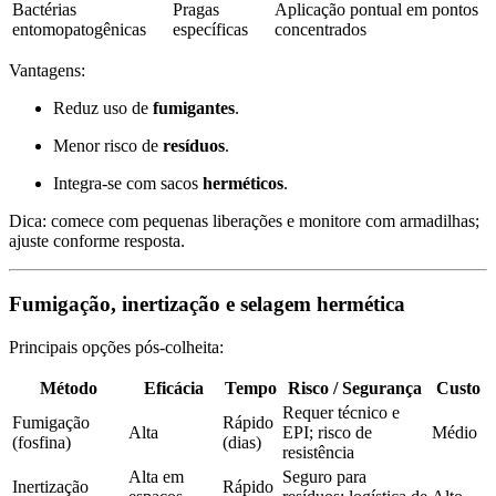
Bactérias
Pragas
Aplicação pontual em pontos
entomopatogênicas
específicas
concentrados
Vantagens:
Reduz uso de
fumigantes
.
Menor risco de
resíduos
.
Integra-se com sacos
herméticos
.
Dica: comece com pequenas liberações e monitore com armadilhas;
ajuste conforme resposta.
Fumigação, inertização e selagem hermética
Principais opções pós-colheita:
Método
Eficácia
Tempo
Risco / Segurança
Custo
Requer técnico e
Fumigação
Rápido
Alta
EPI; risco de
Médio
(fosfina)
(dias)
resistência
Alta em
Seguro para
Inertização
Rápido