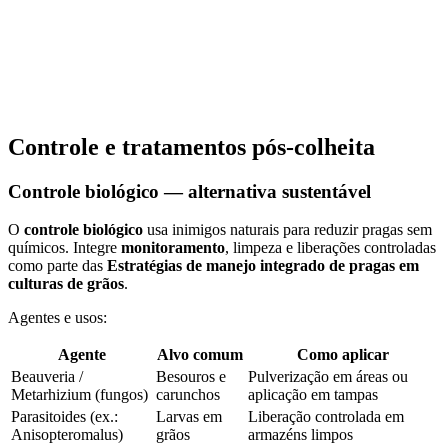
Controle e tratamentos pós-colheita
Controle biológico — alternativa sustentável
O
controle biológico
usa inimigos naturais para reduzir pragas sem
químicos. Integre
monitoramento
, limpeza e liberações controladas
como parte das
Estratégias de manejo integrado de pragas em
culturas de grãos
.
Agentes e usos:
Agente
Alvo comum
Como aplicar
Beauveria /
Besouros e
Pulverização em áreas ou
Metarhizium (fungos)
carunchos
aplicação em tampas
Parasitoides (ex.:
Larvas em
Liberação controlada em
Anisopteromalus)
grãos
armazéns limpos