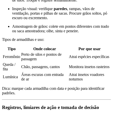
de silos. Troque e registre semanalmente.
Inspeção visual: verifique
paredes
, rampas, vãos de
ventilação, portas e pilhas de sacas. Procure grãos soltos, pó
escuro ou excremento.
Amostragem de grãos: colete em pontos diferentes com trado
ou saca amostradora; olhe, sinta e peneire.
Tipos de armadilhas e uso:
Tipo
Onde colocar
Por que usar
Perto de silos e pontos de
Feromônio
Atrai espécies específicas
passagem
Queda /
Chão, passagens, cantos
Monitora insetos rasteiros
fita
Áreas escuras com entrada
Atrai insetos voadores
Lumínica
de ar
noturnos
Dica: marque cada armadilha com data e posição para identificar
padrões.
Registros, limiares de ação e tomada de decisão