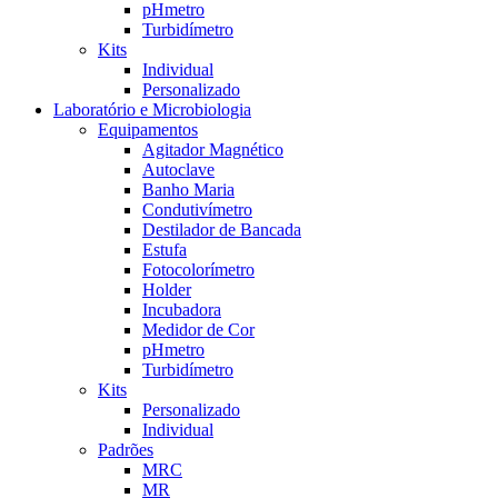
pHmetro
Turbidímetro
Kits
Individual
Personalizado
Laboratório e Microbiologia
Equipamentos
Agitador Magnético
Autoclave
Banho Maria
Condutivímetro
Destilador de Bancada
Estufa
Fotocolorímetro
Holder
Incubadora
Medidor de Cor
pHmetro
Turbidímetro
Kits
Personalizado
Individual
Padrões
MRC
MR