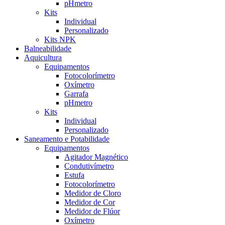
pHmetro
Kits
Individual
Personalizado
Kits NPK
Balneabilidade
Aquicultura
Equipamentos
Fotocolorímetro
Oxímetro
Garrafa
pHmetro
Kits
Individual
Personalizado
Saneamento e Potabilidade
Equipamentos
Agitador Magnético
Condutivímetro
Estufa
Fotocolorímetro
Medidor de Cloro
Medidor de Cor
Medidor de Flúor
Oxímetro