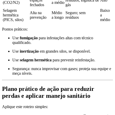
espaços
resíduos; logística de
Alto
(CO2/N2)
a médio
fechados
gás
Selagem
Baixo
Alta na
Médio
Seguro; sem
hermética
a
prevenção
a longo
resíduos
(PICS, silos)
médio
Pontos práticos:
Use
fumigação
para infestações altas com técnico
qualificado.
Use
inertização
em grandes silos, se disponível.
Use
selagem hermética
para prevenir reinfestação.
Segurança: nunca improvisar com gases; proteja sua equipe e
meça níveis.
Plano prático de ação para reduzir
perdas e aplicar manejo sanitário
Aplique este roteiro simples: