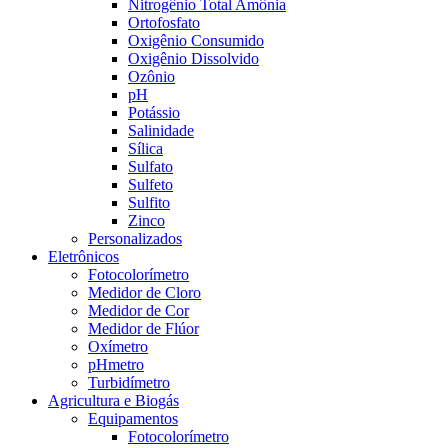
Nitrogênio Total Amônia
Ortofosfato
Oxigênio Consumido
Oxigênio Dissolvido
Ozônio
pH
Potássio
Salinidade
Sílica
Sulfato
Sulfeto
Sulfito
Zinco
Personalizados
Eletrônicos
Fotocolorímetro
Medidor de Cloro
Medidor de Cor
Medidor de Flúor
Oxímetro
pHmetro
Turbidímetro
Agricultura e Biogás
Equipamentos
Fotocolorímetro