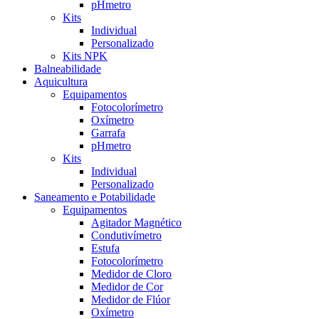
pHmetro
Kits
Individual
Personalizado
Kits NPK
Balneabilidade
Aquicultura
Equipamentos
Fotocolorímetro
Oxímetro
Garrafa
pHmetro
Kits
Individual
Personalizado
Saneamento e Potabilidade
Equipamentos
Agitador Magnético
Condutivímetro
Estufa
Fotocolorímetro
Medidor de Cloro
Medidor de Cor
Medidor de Flúor
Oxímetro