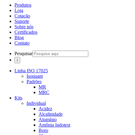
Produtos
Loja
Cotação
Suporte
Sobre nós
Certificados
Blog
Contato
Pesquisar
Linha ISO 17025
Isoquant
Padrões
MR
MRC
Kits
Individual
Acidez
Alcalinidade
Alumínio
Amônia Indotest
Boro