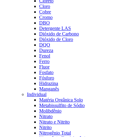
Cloreto
Cloro
Cobre
Cromo
DBO
Detergente LAS
Dióxido de Carbono
Dióxido de Cloro
DQO
Dureza
Fenol
Ferro
Fluor
Fosfato
Fósforo
Hidrazina
Manganês
Individual
Matéria Orgânica Solo
Metabissulfito de Sódio
Molibdênio
Nitrato
Nitrato e Nitrito
Nitrito
Nitrogênio Total