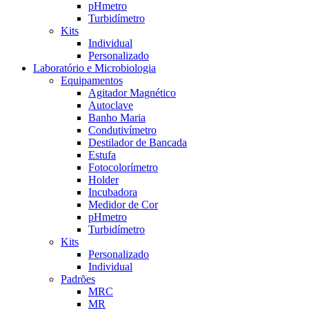
pHmetro
Turbidímetro
Kits
Individual
Personalizado
Laboratório e Microbiologia
Equipamentos
Agitador Magnético
Autoclave
Banho Maria
Condutivímetro
Destilador de Bancada
Estufa
Fotocolorímetro
Holder
Incubadora
Medidor de Cor
pHmetro
Turbidímetro
Kits
Personalizado
Individual
Padrões
MRC
MR