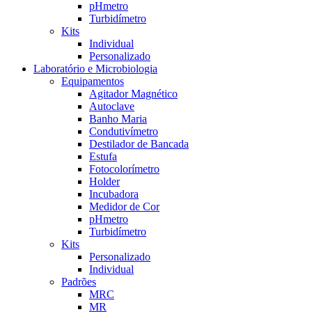
pHmetro
Turbidímetro
Kits
Individual
Personalizado
Laboratório e Microbiologia
Equipamentos
Agitador Magnético
Autoclave
Banho Maria
Condutivímetro
Destilador de Bancada
Estufa
Fotocolorímetro
Holder
Incubadora
Medidor de Cor
pHmetro
Turbidímetro
Kits
Personalizado
Individual
Padrões
MRC
MR