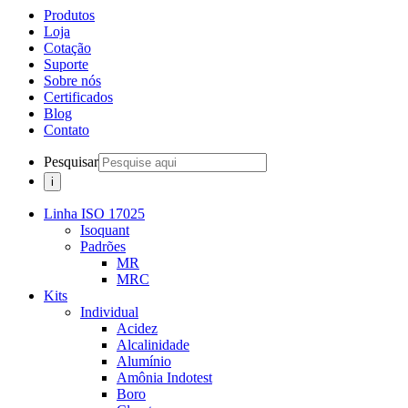
Produtos
Loja
Cotação
Suporte
Sobre nós
Certificados
Blog
Contato
Pesquisar
Linha ISO 17025
Isoquant
Padrões
MR
MRC
Kits
Individual
Acidez
Alcalinidade
Alumínio
Amônia Indotest
Boro