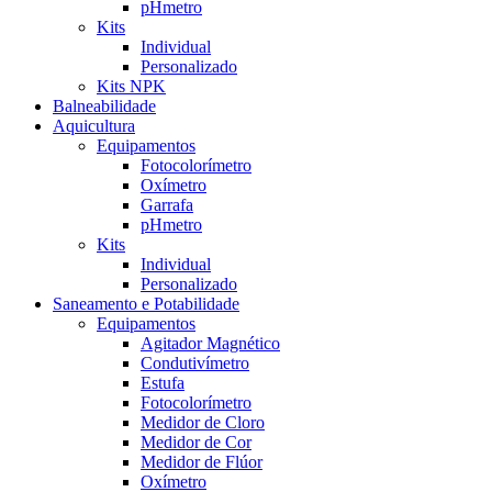
pHmetro
Kits
Individual
Personalizado
Kits NPK
Balneabilidade
Aquicultura
Equipamentos
Fotocolorímetro
Oxímetro
Garrafa
pHmetro
Kits
Individual
Personalizado
Saneamento e Potabilidade
Equipamentos
Agitador Magnético
Condutivímetro
Estufa
Fotocolorímetro
Medidor de Cloro
Medidor de Cor
Medidor de Flúor
Oxímetro