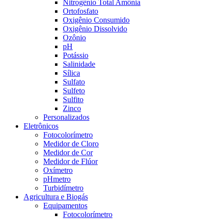
Nitrogênio Total Amônia
Ortofosfato
Oxigênio Consumido
Oxigênio Dissolvido
Ozônio
pH
Potássio
Salinidade
Sílica
Sulfato
Sulfeto
Sulfito
Zinco
Personalizados
Eletrônicos
Fotocolorímetro
Medidor de Cloro
Medidor de Cor
Medidor de Flúor
Oxímetro
pHmetro
Turbidímetro
Agricultura e Biogás
Equipamentos
Fotocolorímetro