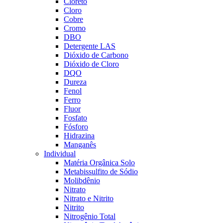
Cloreto
Cloro
Cobre
Cromo
DBO
Detergente LAS
Dióxido de Carbono
Dióxido de Cloro
DQO
Dureza
Fenol
Ferro
Fluor
Fosfato
Fósforo
Hidrazina
Manganês
Individual
Matéria Orgânica Solo
Metabissulfito de Sódio
Molibdênio
Nitrato
Nitrato e Nitrito
Nitrito
Nitrogênio Total