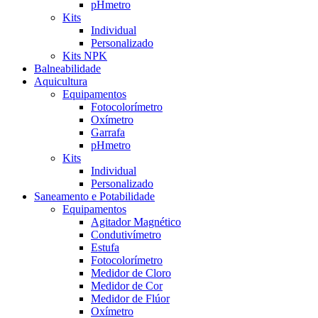
pHmetro
Kits
Individual
Personalizado
Kits NPK
Balneabilidade
Aquicultura
Equipamentos
Fotocolorímetro
Oxímetro
Garrafa
pHmetro
Kits
Individual
Personalizado
Saneamento e Potabilidade
Equipamentos
Agitador Magnético
Condutivímetro
Estufa
Fotocolorímetro
Medidor de Cloro
Medidor de Cor
Medidor de Flúor
Oxímetro