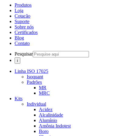
Produtos
Loja
Cotação
Suporte
Sobre nós
Certificados
Blog
Contato
Pesquisar
Linha ISO 17025
Isoquant
Padrões
MR
MRC
Kits
Individual
Acidez
Alcalinidade
Alumínio
Amônia Indotest
Boro