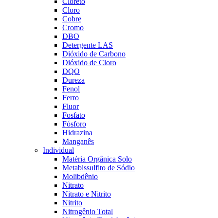
Cloreto
Cloro
Cobre
Cromo
DBO
Detergente LAS
Dióxido de Carbono
Dióxido de Cloro
DQO
Dureza
Fenol
Ferro
Fluor
Fosfato
Fósforo
Hidrazina
Manganês
Individual
Matéria Orgânica Solo
Metabissulfito de Sódio
Molibdênio
Nitrato
Nitrato e Nitrito
Nitrito
Nitrogênio Total