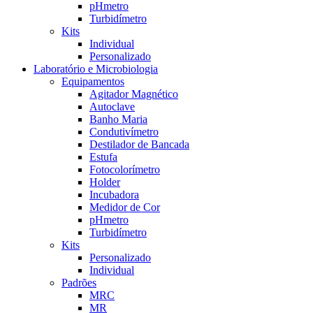
pHmetro
Turbidímetro
Kits
Individual
Personalizado
Laboratório e Microbiologia
Equipamentos
Agitador Magnético
Autoclave
Banho Maria
Condutivímetro
Destilador de Bancada
Estufa
Fotocolorímetro
Holder
Incubadora
Medidor de Cor
pHmetro
Turbidímetro
Kits
Personalizado
Individual
Padrões
MRC
MR