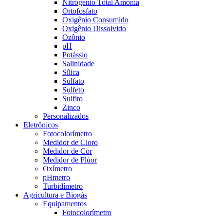
Nitrogênio Total Amônia
Ortofosfato
Oxigênio Consumido
Oxigênio Dissolvido
Ozônio
pH
Potássio
Salinidade
Sílica
Sulfato
Sulfeto
Sulfito
Zinco
Personalizados
Eletrônicos
Fotocolorímetro
Medidor de Cloro
Medidor de Cor
Medidor de Flúor
Oxímetro
pHmetro
Turbidímetro
Agricultura e Biogás
Equipamentos
Fotocolorímetro